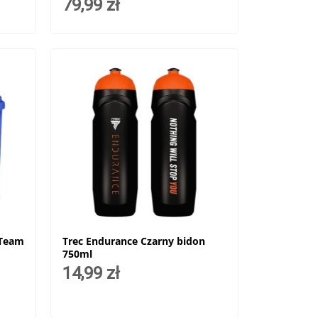
79,99 zł
 Team
Trec Endurance Czarny bidon
750ml
14,99 zł