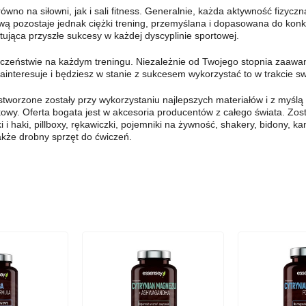
no na siłowni, jak i sali fitness. Generalnie, każda aktywność fizyczn
wą pozostaje jednak ciężki trening, przemyślana i dopasowana do konkr
ująca przyszłe sukcesy w każdej dyscyplinie sportowej.
czeństwie na każdym treningu. Niezależnie od Twojego stopnia zaawan
zainteresuje i będziesz w stanie z sukcesem wykorzystać to w trakcie s
tworzone zostały przy wykorzystaniu najlepszych materiałów i z myśl
kowy. Oferta bogata jest w akcesoria producentów z całego świata. Zo
i haki, pillboxy, rękawiczki, pojemniki na żywność, shakery, bidony, kani
akże drobny sprzęt do ćwiczeń.