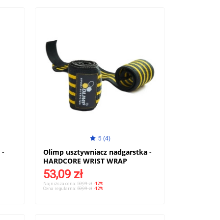
5 (4)
 -
Olimp usztywniacz nadgarstka -
HARDCORE WRIST WRAP​
53,09 zł
Najniższa cena:
59,99 zł
-12%
Cena regularna:
59,99 zł
-12%