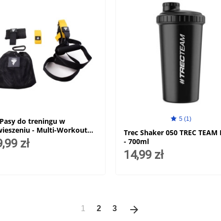
5 (1)
 Pasy do treningu w
ieszeniu - Multi-Workout
Trec Shaker 050 TREC TEAM 
s P2 021 - Żółty
,99 zł
- 700ml
14,99 zł
arrow_forward
Następny
1
2
3