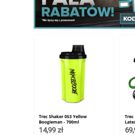
Trec Shaker 053 Yellow
Trec
Boogieman - 700ml
Latex
14,99 zł
69,