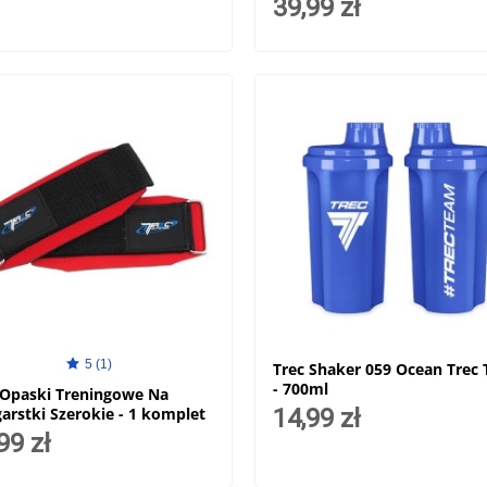
39,99 zł
5 (1)
Trec Shaker 059 Ocean Trec
- 700ml
 Opaski Treningowe Na
arstki Szerokie - 1 komplet
14,99 zł
99 zł