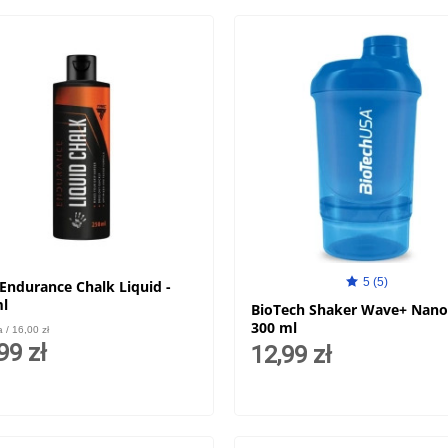
5 (5)
 Endurance Chalk Liquid -
l
BioTech Shaker Wave+ Nano
300 ml
a / 16,00 zł
99 zł
12,99 zł