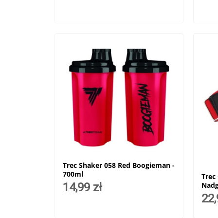
Trec Shaker 058 Red Boogieman -
700ml
Trec
14,99 zł
Nadg
22,