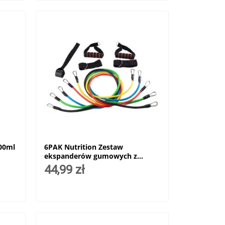
200ml
6PAK Nutrition Zestaw
ekspanderów gumowych z
uchwytami TPE 02
44,99 zł