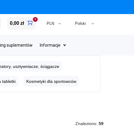
0
0,00 zł
ing suplementów
Informacje
izatory, usztywniacze, ściągacze
 tabletki
Kosmetyki dla sportowców
Znaleziono:
59