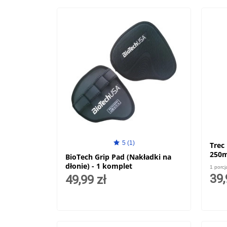
5 (1)
Trec
250m
BioTech Grip Pad (Nakładki na
dłonie) - 1 komplet
1 porcj
39,
49,99 zł