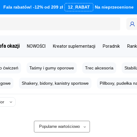
Fala rabatów! -12% od 209 zł
12_RABAT
Na nieprzecenione
efa okazji
NOWOŚCI
Kreator suplementacji
Poradnik
Rank
o ćwiczeń
Taśmy i gumy oporowe
Trec akcesoria
Stabil
ingowe
Shakery, bidony, kanistry sportowe
Pillboxy, pudełka na
lor