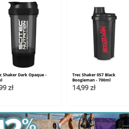
ec Shaker Dark Opaque -
Trec Shaker 057 Black
l
Boogieman - 700ml
99 zł
14,99 zł