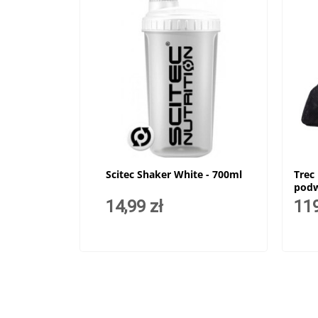
Scitec Shaker White - 700ml
Trec
podw
Strap
14,99 zł
119