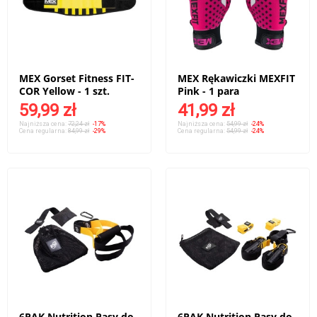
MEX Gorset Fitness FIT-
MEX Rękawiczki MEXFIT
COR Yellow - 1 szt.
Pink - 1 para
59,99 zł
41,99 zł
Najniższa cena:
72,24 zł
-17%
Najniższa cena:
54,99 zł
-24%
Cena regularna:
84,99 zł
-29%
Cena regularna:
54,99 zł
-24%
6PAK Nutrition Pasy do
6PAK Nutrition Pasy do