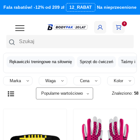
Fala rabatów! -12% od 209 zł
12_RABAT
Na nieprzecenione
0
Szukaj
Rękawiczki treningowe na siłownię
Sprzęt do ćwiczeń
Taśmy i g
Marka
Waga
Cena
Kolor
Znaleziono:
58