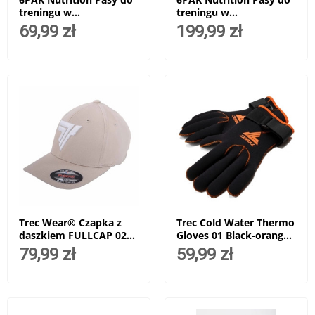
treningu w
treningu w
podwieszeniu - Multi-
podwieszeniu - Multi-
69,99 zł
199,99 zł
Workout Straps P1 012 -
Workout Straps P3 032 -
Żółty
Żółty
Trec Wear® Czapka z
Trec Cold Water Thermo
daszkiem FULLCAP 023
Gloves 01 Black-orange -
Stone
1 para
79,99 zł
59,99 zł