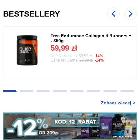
BESTSELLERY
Poprzedni
Nast
Trec Endurance Collagen 4 Runners +
- 350g
59,99 zł
Najniższa cena:
69,99 zł
-14%
Cena regularna:
69,99 zł
-14%
Zobacz więcej