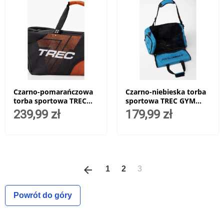
Czarno-pomarańczowa
Czarno-niebieska torba
torba sportowa TREC
sportowa TREC GYM
GYM & TRAVEL BIG BAG
MEDIUM BAG 014 BLACK
239,99 zł
179,99 zł
011 BLACK & ORANGE
& BLUE
arrow_back
Poprzedni
1
2
3
Powrót do góry