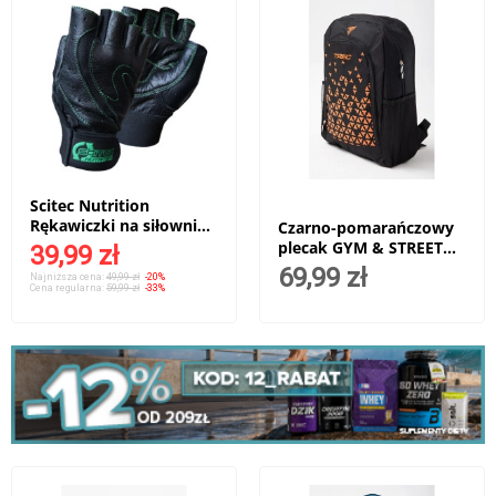
Scitec Nutrition
Rękawiczki na siłownię
Czarno-pomarańczowy
STYLE GREEN
plecak GYM & STREET
39,99 zł
BACKPACK 006 BLACK &
69,99 zł
Najniższa cena:
49,99 zł
-20%
ORANGE
Cena regularna:
59,99 zł
-33%