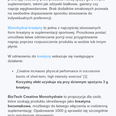
suplementami, takimi jak odżywki białkowe, gainery czy
napoje węglowodanowe. Brak dodatków smakowych pozwala
na swobodne dopasowanie sposobu stosowania do
indywidualnych preferencji.
Monohydrat kreatyny
to jedna z najczęściej stosowanych
form kreatyny w suplementacji sportowej. Proszkowa postać
umożliwia łatwe odmierzanie porcji oraz przygotowanie
napoju poprzez rozpuszczenie produktu w wodzie lub innym
płynie.
W odniesieniu do
kreatyny
wskazuje się następujące
działanie:
„Creatine increases physical performance in successive
bursts of short-term, high intensity exercise” [1]
Korzystny efekt uzyskuje się przy dziennym spożyciu 3 g
kreatyny.
BioTech Creatine Monohydrate
to propozycja dla osób,
które szukają produktu określanego jako
kreatyna
bezsmakowa
, możliwego do łatwego włączenia w codzienną
suplementację. Opakowanie 1000 g sprawdzi się szczególnie
przy regularnym stosowaniu.