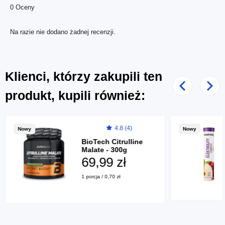
0 Oceny
Na razie nie dodano żadnej recenzji.
Klienci, którzy zakupili ten
Poprzedni
Nast
produkt, kupili również:
4.8 (4)
Nowy
Nowy
BioTech Citrulline
Malate - 300g
69,99 zł
1 porcja / 0,70 zł