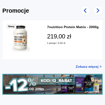
Promocje
Poprzedni
Nast
Nowy
7nutrition Protein Matrix - 2000g
219,00 zł
1 porcja / 3,32 zł
Zobacz więcej