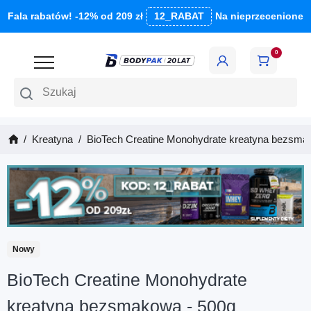
Fala rabatów! -12% od 209 zł
12_RABAT
Na nieprzecenione
0
Szukaj
Kreatyna
BioTech Creatine Monohydrate kreatyna bezsma
Nowy
BioTech Creatine Monohydrate
kreatyna bezsmakowa - 500g