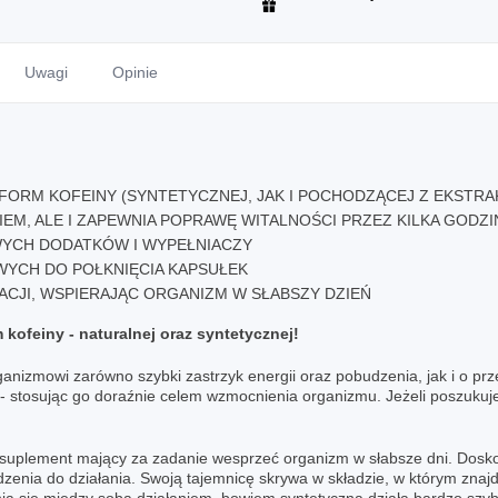
Uwagi
Opinie
ORM KOFEINY (SYNTETYCZNEJ, JAK I POCHODZĄCEJ Z EKSTRA
IEM, ALE I ZAPEWNIA POPRAWĘ WITALNOŚCI PRZEZ KILKA GODZI
YCH DODATKÓW I WYPEŁNIACZY
YCH DO POŁKNIĘCIA KAPSUŁEK
CJI, WSPIERAJĄC ORGANIZM W SŁABSZY DZIEŃ
kofeiny - naturalnej oraz syntetycznej!
anizmowi zarówno szybki zastrzyk energii oraz pobudzenia, jak i o pr
 - stosując go doraźnie celem wzmocnienia organizmu. Jeżeli poszukuje
 suplement mający za zadanie wesprzeć organizm w słabsze dni. Dosko
enia do działania. Swoją tajemnicę skrywa w składzie, w którym znajdz