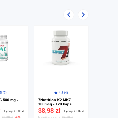
Poprzedni
Następny
5 (2)
4.8 (4)
C 500 mg -
7Nutrition K2 MK7
BioTech S
100mcg - 120 kaps.
Nano - 300
12,99 
ł
38,98 zł
1 porcja / 0,33 zł
1 porcja / 0,32 zł
a:
32,99 zł
-9%
Najniższa cena:
33,19 zł