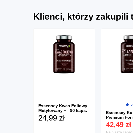
Klienci, którzy zakupili
2)
5
Essensey Kwas Foliowy
Metylowany + - 90 kaps.
gnesium
Essensey Ko
24,99 zł
aps.
Premium Form
kaps.
42,49 zł
1 porcja / 0,37 zł
Najniższa cena: