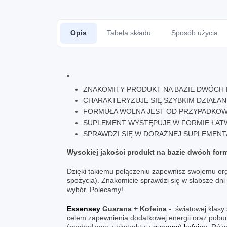
Opis
Tabela składu
Sposób użycia
"
ZNAKOMITY PRODUKT NA BAZIE DWÓCH F
CHARAKTERYZUJE SIĘ SZYBKIM DZIAŁAN
FORMUŁA WOLNA JEST OD PRZYPADKOW
SUPLEMENT WYSTĘPUJE W FORMIE ŁATW
SPRAWDZI SIĘ W DORAŹNEJ SUPLEMENTA
Wysokiej jakości produkt na bazie dwóch form 
Dzięki takiemu połączeniu zapewnisz swojemu org
spożycia). Znakomicie sprawdzi się w słabsze dni
wybór. Polecamy!
Essensey
Guarana + Kofeina
- światowej klasy
celem zapewnienia dodatkowej energii oraz pobudz