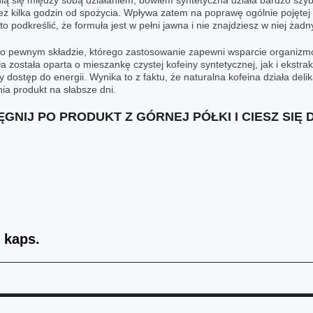
ią się między sobą działaniem, bowiem syntetyczna działa bardzo szybk
zez kilka godzin od spożycia. Wpływa zatem na poprawę ogólnie pojętej
 podkreślić, że formuła jest w pełni jawna i nie znajdziesz w niej ża
 o pewnym składzie, którego zastosowanie zapewni wsparcie organiz
ła została oparta o mieszankę czystej kofeiny syntetycznej, jak i ekstra
dostęp do energii. Wynika to z faktu, że naturalna kofeina działa delika
ia produkt na słabsze dni.
ĘGNIJ PO PRODUKT Z GÓRNEJ PÓŁKI I CIESZ SIĘ
 kaps.