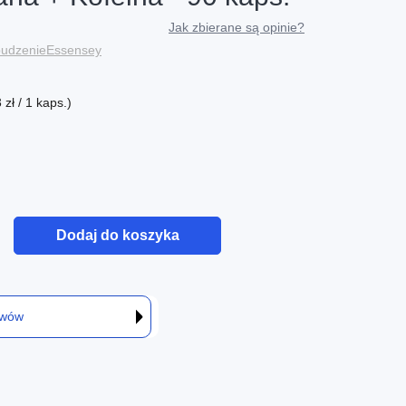
Jak zbierane są opinie?
budzenie
Essensey
zł / 1 kaps.)
Dodaj do koszyka
awów