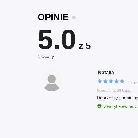
OPINIE
5.0
z 5
1 Oceny
Natalia
15 m
Gramatura: 90 kaps.
Dobrze się u mnie s
Zweryfikowane 