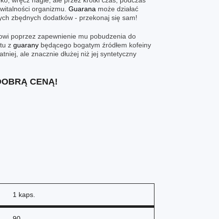
o, wręcz nagle, ale przez krótki czas, podczas
 witalności organizmu.
Guarana
może działać
dnych zbędnych dodatków - przekonaj się sam!
mowi poprzez zapewnienie mu pobudzenia do
ktu z
guarany
będącego bogatym źródłem kofeiny
tniej, ale znacznie dłużej niż jej syntetyczny
 DOBRĄ CENĄ!
1 kaps.
90