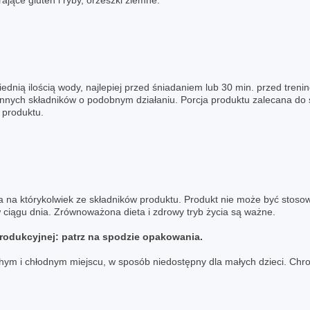
jące gluten i ryby, orzeszki ziemne.
ednią ilością wody, najlepiej przed śniadaniem lub 30 min. przed tre
nnych składników o podobnym działaniu. Porcja produktu zalecana do s
 produktu.
 na którykolwiek ze składników produktu. Produkt nie może być stosowa
w ciągu dnia. Zrównoważona dieta i zdrowy tryb życia są ważne.
produkcyjnej: patrz na spodzie opakowania.
m i chłodnym miejscu, w sposób niedostępny dla małych dzieci. Chroni