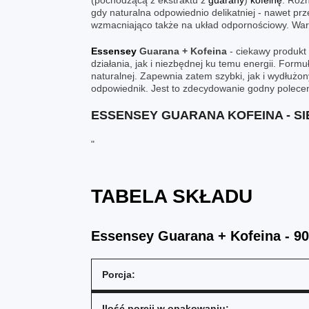
(pochodzącą z ekstraktu z
guarany
)
kofeinę
. Różn
gdy naturalna odpowiednio delikatniej - nawet pr
wzmacniająco także na układ odpornościowy. Warto
Essensey
Guarana + Kofeina
- ciekawy produkt
działania, jak i niezbędnej ku temu energii. Formu
naturalnej. Zapewnia zatem szybki, jak i wydłużony 
odpowiednik. Jest to zdecydowanie godny polecen
ESSENSEY GUARANA KOFEINA - SI
"
TABELA SKŁADU
Essensey Guarana + Kofeina - 90
Porcja:
Ilość porcji w opakowaniu: