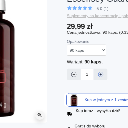
5.0 (1)
Suplementy na koncentrację i po
29,99 zł
Cena jednostkowa: 90 kaps. (0,33 
Opakowanie
Wariant:
90 kaps.
−
+
Kup w jednym z 1 zest
Kup teraz - wysyłka dziś!
zoom_in
Gratis do wyboru