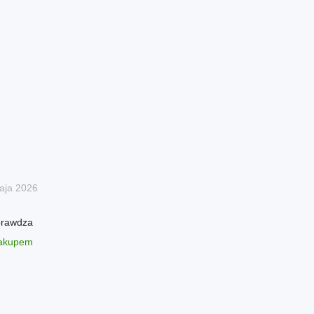
aja 2026
prawdza
zakupem