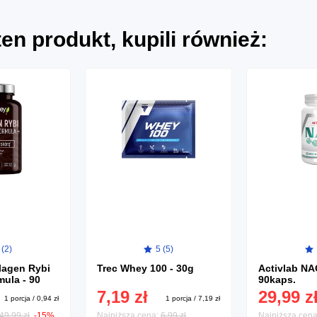
 ten produkt, kupili również:
 (2)
5 (5)
lagen Rybi
Trec Whey 100 - 30g
Activlab NA
ula - 90
90kaps.
7,19 zł
29,99 z
1 porcja / 0,94 zł
1 porcja / 7,19 zł
49,99 zł
-15%
Najniższa cena:
6,99 zł
Najniższa cen