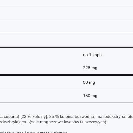
na
1 kaps.
228 mg
50 mg
150 mg
nia cupana) [22 % kofeiny], 25 % kofeina bezwodna, maltodekstryna, ot
zeciwzbrylająca ¬(sole magnezowe kwasów tłuszczowych).