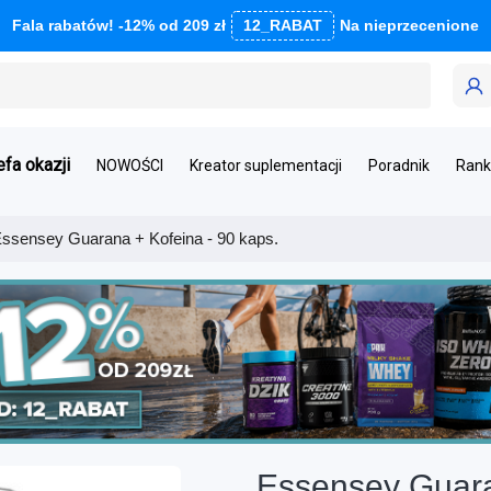
Fala rabatów! -12% od 209 zł
12_RABAT
Na nieprzecenione
efa okazji
NOWOŚCI
Kreator suplementacji
Poradnik
Rank
ssensey Guarana + Kofeina - 90 kaps.
Essensey Guara