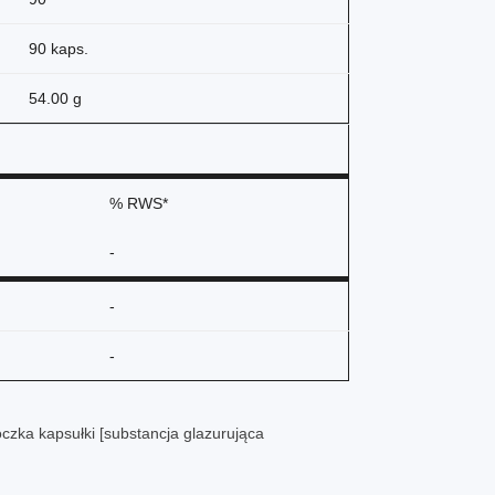
90 kaps.
54.00 g
% RWS*
-
-
-
oczka kapsułki [substancja glazurująca