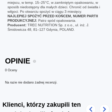
miejscu, w temp. 15–25°C, w zamkniętym opakowaniu, w
sposób niedostępny dla małych dzieci. Chronić od światła i
wilgoci. Po otwarciu spożyć w ciągu 3 miesięcy.
NAJLEPIEJ SPOŻYĆ PRZED KOŃCEM, NUMER PARTII
PRODUKCYJNEJ:
Patrz spód opakowania.
Producent:
TREC NUTRITION Sp. z o.o., ul. inż. J.
Śmidowicza 48, 81‒127 Gdynia, POLAND.
OPINIE
0 Oceny
Na razie nie dodano żadnej recenzji.
Klienci, którzy zakupili ten
Poprzedni
Nast