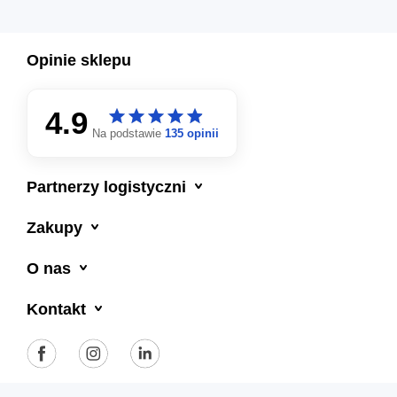
Opinie sklepu
4.9
star
star
star
star
star
star
star
star
star
star
Na podstawie
135 opinii

Partnerzy logistyczni

Zakupy

O nas

Kontakt