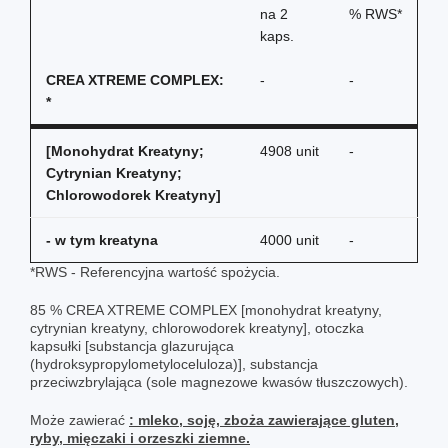
na
2
% RWS*
kaps.
CREA XTREME COMPLEX:
-
-
*
[Monohydrat Kreatyny;
4908 unit
-
Cytrynian Kreatyny;
Chlorowodorek Kreatyny]
- w tym kreatyna
4000 unit
-
*RWS - Referencyjna wartość spożycia.
85 % CREA XTREME COMPLEX [monohydrat kreatyny,
cytrynian kreatyny, chlorowodorek kreatyny], otoczka
kapsułki [substancja glazurująca
(hydroksypropylometyloceluloza)], substancja
przeciwzbrylająca (sole magnezowe kwasów tłuszczowych).
Może zawierać
: mleko, soję, zboża zawierające gluten,
ryby, mięczaki i orzeszki ziemne.