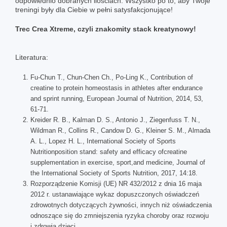
odpowiednio dobranych ilościach. Wszystko po to, aby Twoje
treningi były dla Ciebie w pełni satysfakcjonujące!
Trec Crea Xtreme, czyli znakomity stack kreatynowy!
Literatura:
Fu-Chun T., Chun-Chen Ch., Po-Ling K., Contribution of
creatine to protein homeostasis in athletes after endurance
and sprint running, European Journal of Nutrition, 2014, 53,
61-71.
Kreider R. B., Kalman D. S., Antonio J., Ziegenfuss T. N.,
Wildman R., Collins R., Candow D. G., Kleiner S. M., Almada
A. L., Lopez H. L., International Society of Sports
Nutritionposition stand: safety and efficacy ofcreatine
supplementation in exercise, sport,and medicine, Journal of
the International Society of Sports Nutrition, 2017, 14:18.
Rozporządzenie Komisji (UE) NR 432/2012 z dnia 16 maja
2012 r. ustanawiające wykaz dopuszczonych oświadczeń
zdrowotnych dotyczących żywności, innych niż oświadczenia
odnoszące się do zmniejszenia ryzyka choroby oraz rozwoju
i zdrowia dzieci.