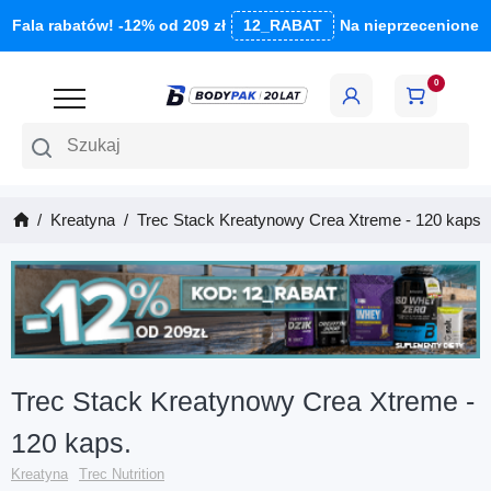
Fala rabatów! -12% od 209 zł
12_RABAT
Na nieprzecenione
0
Szukaj
Kreatyna
Trec Stack Kreatynowy Crea Xtreme - 120 kaps.
Trec Stack Kreatynowy Crea Xtreme -
120 kaps.
Kreatyna
Trec Nutrition