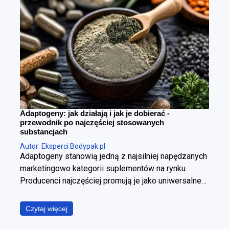
Adaptogeny: jak działają i jak je dobierać -
przewodnik po najczęściej stosowanych
substancjach
Autor: Eksperci Bodypak.pl
Adaptogeny stanowią jedną z najsilniej napędzanych
marketingowo kategorii suplementów na rynku.
Producenci najczęściej promują je jako uniwersalne
panaceum, obiecując jednoczesną poprawę jakości
snu, wzrost poziomu energii, wyostrzenie
Czytaj więcej
koncentracji, redukcję stresu oraz wzmocnienie