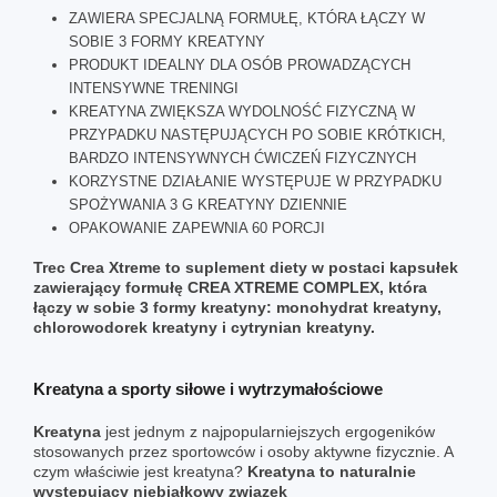
ZAWIERA SPECJALNĄ FORMUŁĘ, KTÓRA ŁĄCZY W
SOBIE 3 FORMY KREATYNY
PRODUKT IDEALNY DLA OSÓB PROWADZĄCYCH
INTENSYWNE TRENINGI
KREATYNA ZWIĘKSZA WYDOLNOŚĆ FIZYCZNĄ W
PRZYPADKU NASTĘPUJĄCYCH PO SOBIE KRÓTKICH,
BARDZO INTENSYWNYCH ĆWICZEŃ FIZYCZNYCH
KORZYSTNE DZIAŁANIE WYSTĘPUJE W PRZYPADKU
SPOŻYWANIA 3 G KREATYNY DZIENNIE
OPAKOWANIE ZAPEWNIA 60 PORCJI
Trec Crea Xtreme to suplement diety w postaci kapsułek
zawierający formułę CREA XTREME COMPLEX, która
łączy w sobie 3 formy kreatyny: monohydrat kreatyny,
chlorowodorek kreatyny i cytrynian kreatyny.
Kreatyna a sporty siłowe i wytrzymałościowe
Kreatyna
jest jednym z najpopularniejszych ergogeników
stosowanych przez sportowców i osoby aktywne fizycznie. A
czym właściwie jest
kreatyna
?
Kreatyna to naturalnie
występujący niebiałkowy związek