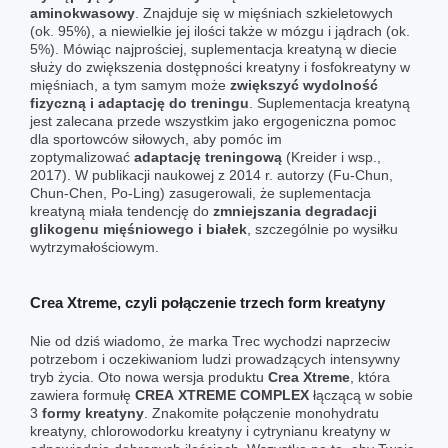
aminokwasowy
. Znajduje się w mięśniach szkieletowych
(ok. 95%), a niewielkie jej ilości także w mózgu i jądrach (ok.
5%). Mówiąc najprościej, suplementacja kreatyną w diecie
służy do zwiększenia dostępności kreatyny i fosfokreatyny w
mięśniach, a tym samym może
zwiększyć wydolność
fizyczną i adaptację do treningu
. Suplementacja kreatyną
jest zalecana przede wszystkim jako ergogeniczna pomoc
dla sportowców siłowych, aby pomóc im
zoptymalizować
adaptację treningową
(Kreider i wsp.,
2017). W publikacji naukowej z 2014 r. autorzy (Fu-Chun,
Chun-Chen, Po-Ling) zasugerowali, że suplementacja
kreatyną miała tendencję do
zmniejszania degradacji
glikogenu mięśniowego i białek
, szczególnie po wysiłku
wytrzymałościowym.
Crea Xtreme, czyli połączenie trzech form kreatyny
Nie od dziś wiadomo, że
marka Trec
wychodzi naprzeciw
potrzebom i oczekiwaniom ludzi prowadzących intensywny
tryb życia. Oto nowa wersja produktu
Crea Xtreme
, która
zawiera formułę
CREA XTREME COMPLEX
łączącą w sobie
3
formy kreatyny
. Znakomite połączenie monohydratu
kreatyny, chlorowodorku kreatyny i cytrynianu kreatyny w