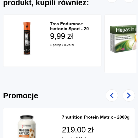
produkt, kupili również:
Trec Endurance
Isotonic Sport - 20
tabl. mus.
9,99 zł
1 porcja / 0,25 zł
Promocje
Poprzedni
Nast
7nutrition Protein Matrix - 2000g
219,00 zł