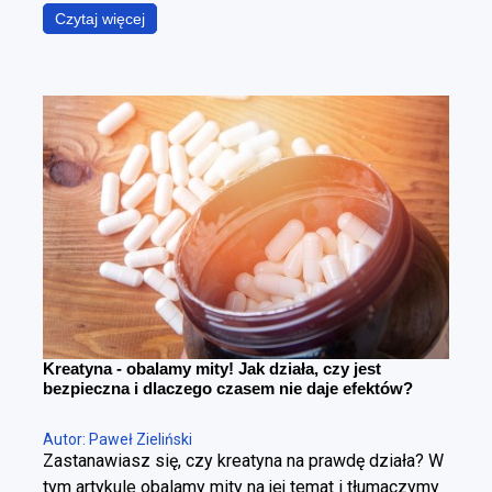
podczas gdy w rzeczywistości chodzi o coś
Czytaj więcej
znacznie bardziej precyzyjnego – zmniejszenie
poziomu tkanki tłuszczowej przy maksymalnym
zachowaniu masy mięśniowej. To fundamentalna
różnica. Można schudnąć i wyglądać gorzej – i
można redukować tkankę tłuszczową, poprawiając
sylwetkę. Cała sztuka polega na tym, żeby zrobić to
w kontrolowany sposób.
Kreatyna - obalamy mity! Jak działa, czy jest
bezpieczna i dlaczego czasem nie daje efektów?
Autor: Paweł Zieliński
Zastanawiasz się, czy kreatyna na prawdę działa? W
tym artykule obalamy mity na jej temat i tłumaczymy