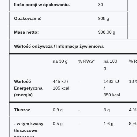
Ilość porcji w opakowaniu:
30
Opakowanie:
908 g
Masa netto:
908.00 g
Wartość odżywcza / Informacja żywieniowa
na
30 g
% RWS*
na
100
% 
g
Wartość
445 kJ /
-
1483 kJ
18 
Energetyczna
105 kcal
/
(energia)
350 kcal
Tłuszcz
0.9 g
-
3 g
4 %
- w tym kwasy
0.5 g
-
1.6 g
8 %
tłuszczowe
nasycone