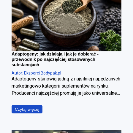
Adaptogeny: jak działają i jak je dobierać -
przewodnik po najczęściej stosowanych
substancjach
Autor: Eksperci Bodypak.pl
Adaptogeny stanowią jedną z najsilniej napędzanych
marketingowo kategorii suplementów na rynku.
Producenci najczęściej promują je jako uniwersalne
panaceum, obiecując jednoczesną poprawę jakości
snu, wzrost poziomu energii, wyostrzenie
Czytaj więcej
koncentracji, redukcję stresu oraz wzmocnienie
odporności. W ujęciu fizjologicznym i klinicznym jest
to jednak założenie błędne. Poszczególne