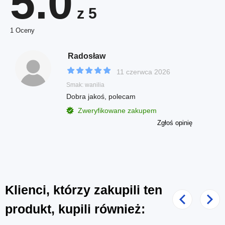
5.0
z 5
1 Oceny
Radosław
11 czerwca 2026
Smak: wanilia
Dobra jakoś, polecam
Zweryfikowane zakupem
Zgłoś opinię
Klienci, którzy zakupili ten
Poprzedni
Nast
produkt, kupili również: