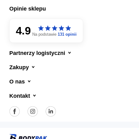
Opinie sklepu
4.9
star
star
star
star
star
star
star
star
star
star
Na podstawie
131 opinii

Partnerzy logistyczni

Zakupy

O nas

Kontakt