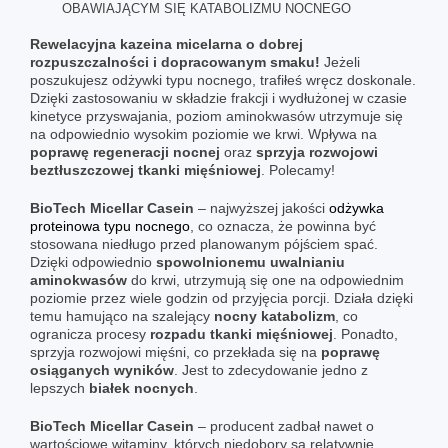
OBAWIAJĄCYM SIĘ KATABOLIZMU NOCNEGO
Rewelacyjna kazeina micelarna o dobrej
rozpuszczalności i dopracowanym smaku!
Jeżeli
poszukujesz odżywki typu nocnego, trafiłeś wręcz doskonale.
Dzięki zastosowaniu w składzie frakcji i wydłużonej w czasie
kinetyce przyswajania, poziom aminokwasów utrzymuje się
na odpowiednio wysokim poziomie we krwi. Wpływa na
poprawę regeneracji nocnej
oraz
sprzyja rozwojowi
beztłuszczowej tkanki mięśniowej
. Polecamy!
BioTech Micellar Casein
– najwyższej jakości
odżywka
proteinowa typu nocnego
, co oznacza, że powinna być
stosowana niedługo przed planowanym pójściem spać.
Dzięki odpowiednio
spowolnionemu uwalnianiu
aminokwasów
do krwi, utrzymują się one na odpowiednim
poziomie przez wiele godzin od przyjęcia porcji. Działa dzięki
temu hamująco na szalejący
nocny katabolizm
, co
ogranicza procesy
rozpadu tkanki mięśniowej
. Ponadto,
sprzyja rozwojowi mięśni, co przekłada się na
poprawę
osiąganych wyników
. Jest to zdecydowanie jedno z
lepszych
białek nocnych
.
BioTech Micellar Casein
– producent zadbał nawet o
wartościowe witaminy, których niedobory są relatywnie