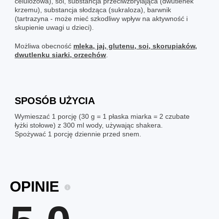
celulozowa), sól, substancja przeciwzbrylająca (dwutlenek
krzemu), substancja słodząca (sukraloza), barwnik
(tartrazyna - może mieć szkodliwy wpływ na aktywność i
skupienie uwagi u dzieci).
Możliwa obecność
mleka, jaj, glutenu, soi, skorupiaków,
dwutlenku siarki, orzechów
.
SPOSÓB UŻYCIA
Wymieszać 1 porcję (30 g = 1 płaska miarka = 2 czubate
łyżki stołowe) z 300 ml wody, używając shakera.
Spożywać 1 porcję dziennie przed snem.
OPINIE