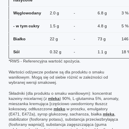
Węglowodany
2.0 g
-
6.8 g
3 %
- w tym cukry
1.5 g
-
4.8 g
5 %
Białko
22 g
-
73 g
146
Sól
0.32 g
-
1.1 g
18 
*RWS - Referencyjna wartość spożycia.
Wartości odżywcze podane są dla produktu o smaku
waniliowym. Mogą się od siebie różnić w zależności od
wybranej wersji smakowej.
Składniki (dla produktu o smaku waniliowym): koncentrat
kazeiny micelarnej (z
mleka
) 90%, L-glutamina 5%, aromaty,
mieszanka kremująca [częściowo uwodorniony tłuszcz
kokosowy, odtłuszczone
mleko
w proszku, emulgatory
(E471, E472a), syrop glukozowy, sacharoza, białka
mleka
,
stabilizator (fosforany potasu), substancja przeciwzbrylająca
(fosforany wapnia)], substancja zagęszczająca (guma