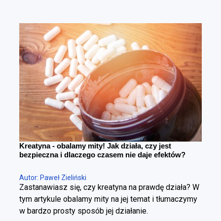
poziomu tkanki tłuszczowej przy maksymalnym
zachowaniu masy mięśniowej. To fundamentalna
różnica. Można schudnąć i wyglądać gorzej – i
można redukować tkankę tłuszczową, poprawiając
sylwetkę. Cała sztuka polega na tym, żeby zrobić to
w kontrolowany sposób.
Kreatyna - obalamy mity! Jak działa, czy jest
bezpieczna i dlaczego czasem nie daje efektów?
Autor: Paweł Zieliński
Zastanawiasz się, czy kreatyna na prawdę działa? W
tym artykule obalamy mity na jej temat i tłumaczymy
w bardzo prosty sposób jej działanie.