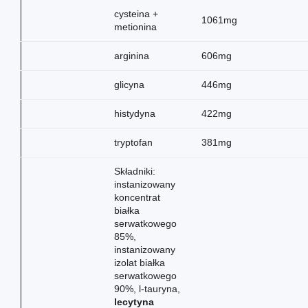
cysteina +
1061mg
metionina
arginina
606mg
glicyna
446mg
histydyna
422mg
tryptofan
381mg
Składniki:
instanizowany
koncentrat
białka
serwatkowego
85%,
instanizowany
izolat białka
serwatkowego
90%, l-tauryna,
lecytyna