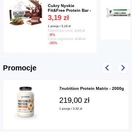
Cukry Nyskie
Fit&Free Protein Bar -
40g
3,19 zł
1 porcja / 3,19 zł
Najniższa cena:
3,49 zł
-9%
Cena regularna:
4,99 zł
-36%
Promocje
Poprzedni
Nast
7nutrition Protein Matrix - 2000g
219,00 zł
1 porcja / 3,32 zł