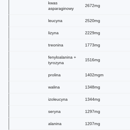
kwas
2672mg
asparaginowy
leucyna
2520mg
lizyna
2229mg
treonina
1773mg
fenyloalanina +
1516mg
tyrozyna
prolina
1402mgm
walina
1348mg
izoleucyna
1344mg
seryna
1297mg
alanina
1207mg