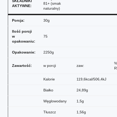
SKŁADNIKI
81+ (smak
AKTYWNE:
naturalny)
Porcja:
30g
Ilość porcji
w
75
opakowaniu:
Opakowanie:
2250g
Zawartość:
w porcji
zaw:
R
Kalorie
119,6kcal/506,4kJ
Białko
24,89g
Węglowodany
1,5g
Tłuszcz
1,56g