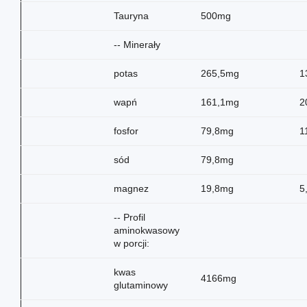
Tauryna
500mg
-- Minerały
potas
265,5mg
1
wapń
161,1mg
2
fosfor
79,8mg
1
sód
79,8mg
magnez
19,8mg
5
-- Profil
aminokwasowy
w porcji:
kwas
4166mg
glutaminowy