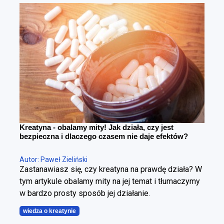
zachowaniu masy mięśniowej. To fundamentalna
różnica. Można schudnąć i wyglądać gorzej – i
można redukować tkankę tłuszczową, poprawiając
sylwetkę. Cała sztuka polega na tym, żeby zrobić to
w kontrolowany sposób.
Kreatyna - obalamy mity! Jak działa, czy jest
bezpieczna i dlaczego czasem nie daje efektów?
Autor: Paweł Zieliński
Zastanawiasz się, czy kreatyna na prawdę działa? W
tym artykule obalamy mity na jej temat i tłumaczymy
w bardzo prosty sposób jej działanie.
wiedza o kreatynie