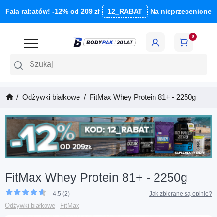
Fala rabatów! -12% od 209 zł
12_RABAT
Na nieprzecenione
0
Szukaj
Odżywki białkowe
FitMax Whey Protein 81+ - 2250g
FitMax Whey Protein 81+ - 2250g
4.5 (2)
Jak zbierane są opinie?
Odżywki białkowe
FitMax