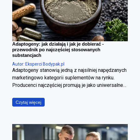
Adaptogeny: jak działają i jak je dobierać -
przewodnik po najczęściej stosowanych
substancjach
Autor: Eksperci Bodypak.pl
Adaptogeny stanowią jedną z najsilniej napędzanych
marketingowo kategorii suplementów na rynku.
Producenci najczęściej promują je jako uniwersalne
panaceum, obiecując jednoczesną poprawę jakości
snu, wzrost poziomu energii, wyostrzenie
Czytaj więcej
koncentracji, redukcję stresu oraz wzmocnienie
odporności. W ujęciu fizjologicznym i klinicznym jest
to jednak założenie błędne. Poszczególne
adaptogeny wyraźnie różnią się od siebie
mechanizmem działania, ich skuteczność zależy od