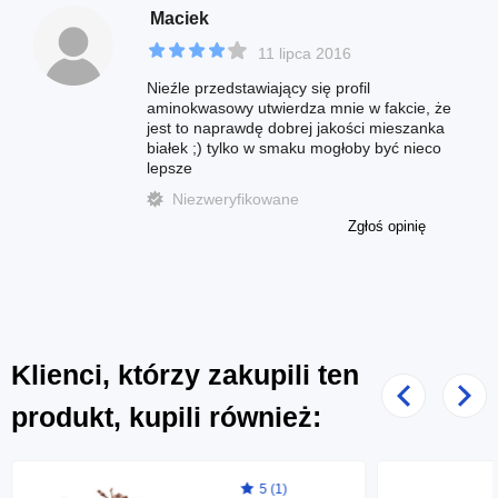
Maciek
11 lipca 2016
Nieźle przedstawiający się profil
aminokwasowy utwierdza mnie w fakcie, że
jest to naprawdę dobrej jakości mieszanka
białek ;) tylko w smaku mogłoby być nieco
lepsze
Niezweryfikowane
Zgłoś opinię
Klienci, którzy zakupili ten
Poprzedni
Nast
produkt, kupili również:
5 (1)