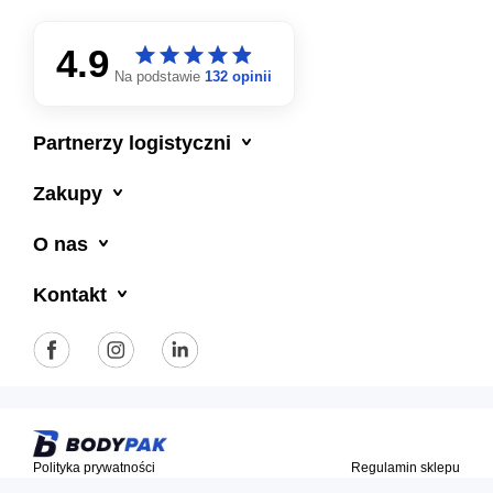
4.9
star
star
star
star
star
star
star
star
star
star
Na podstawie
132 opinii

Partnerzy logistyczni

Zakupy

O nas

Kontakt
Polityka prywatności
Regulamin sklepu