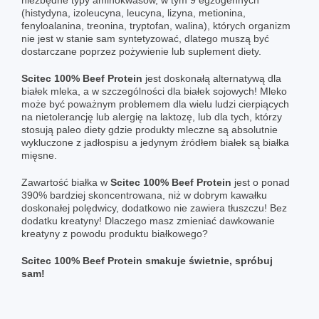
(histydyna, izoleucyna, leucyna, lizyna, metionina,
fenyloalanina, treonina, tryptofan, walina), których organizm
nie jest w stanie sam syntetyzować, dlatego muszą być
dostarczane poprzez pożywienie lub suplement diety.
Scitec 100% Beef Protein
jest doskonałą alternatywą dla
białek mleka, a w szczególności dla białek sojowych! Mleko
może być poważnym problemem dla wielu ludzi cierpiących
na nietolerancję lub alergię na laktozę, lub dla tych, którzy
stosują paleo diety gdzie produkty mleczne są absolutnie
wykluczone z jadłospisu a jedynym źródłem białek są białka
mięsne.
Zawartość białka w
Scitec 100% Beef Protein
jest o ponad
390% bardziej skoncentrowana, niż w dobrym kawałku
doskonałej polędwicy, dodatkowo nie zawiera tłuszczu! Bez
dodatku kreatyny! Dlaczego masz zmieniać dawkowanie
kreatyny z powodu produktu białkowego?
Scitec 100% Beef Protein
smakuje świetnie, spróbuj
sam!