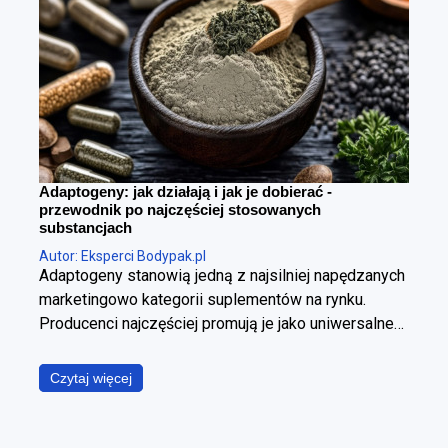
Adaptogeny: jak działają i jak je dobierać -
przewodnik po najczęściej stosowanych
substancjach
Autor: Eksperci Bodypak.pl
Adaptogeny stanowią jedną z najsilniej napędzanych
marketingowo kategorii suplementów na rynku.
Producenci najczęściej promują je jako uniwersalne
panaceum, obiecując jednoczesną poprawę jakości
snu, wzrost poziomu energii, wyostrzenie
Czytaj więcej
koncentracji, redukcję stresu oraz wzmocnienie
odporności. W ujęciu fizjologicznym i klinicznym jest
to jednak założenie błędne. Poszczególne