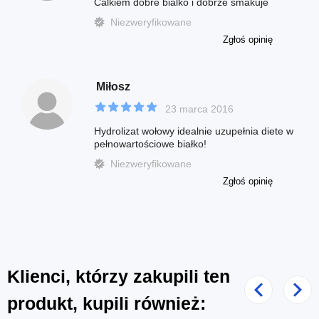
Calkiem dobre bialko i dobrze smakuje
Niezweryfikowane
Zgłoś opinię
Miłosz
23 marca 2016
Hydrolizat wołowy idealnie uzupełnia diete w
pełnowartościowe białko!
Niezweryfikowane
Zgłoś opinię
Klienci, którzy zakupili ten
Poprzedni
Nast
produkt, kupili również: