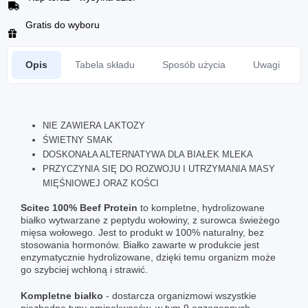
Gratis do wyboru
Opis
Tabela składu
Sposób użycia
Uwagi
NIE ZAWIERA LAKTOZY
ŚWIETNY SMAK
DOSKONAŁA ALTERNATYWA DLA BIAŁEK MLEKA
PRZYCZYNIA SIĘ DO ROZWOJU I UTRZYMANIA MASY
MIĘŚNIOWEJ ORAZ KOŚCI
Scitec 100% Beef Protein
to kompletne, hydrolizowane
białko wytwarzane z peptydu wołowiny, z surowca świeżego
mięsa wołowego. Jest to produkt w 100% naturalny, bez
stosowania hormonów. Białko zawarte w produkcie jest
enzymatycznie hydrolizowane, dzięki temu organizm może
go szybciej wchłoną i strawić.
Kompletne białko
- dostarcza organizmowi wszystkie
niezbędne typy aminokwasów, w tym 9 egzogennych