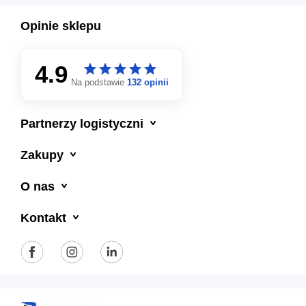
Opinie sklepu
4.9
star
star
star
star
star
star
star
star
star
star
Na podstawie
132 opinii

Partnerzy logistyczni

Zakupy

O nas

Kontakt