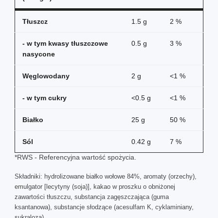
Tłuszcz
1.5 g
2 %
- w tym kwasy tłuszczowe
0.5 g
3 %
nasycone
Węglowodany
2 g
<1 %
- w tym cukry
<0.5 g
<1 %
Białko
25 g
50 %
Sól
0.42 g
7 %
*RWS - Referencyjna wartość spożycia.
Składniki: hydrolizowane białko wołowe 84%, aromaty (orzechy),
emulgator [lecytyny (soja)], kakao w proszku o obniżonej
zawartości tłuszczu, substancja zagęszczająca (guma
ksantanowa), substancje słodzące (acesulfam K, cyklaminiany,
sukraloza).