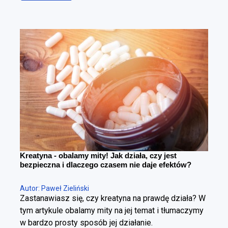
znacznie bardziej precyzyjnego – zmniejszenie
poziomu tkanki tłuszczowej przy maksymalnym
zachowaniu masy mięśniowej. To fundamentalna
różnica. Można schudnąć i wyglądać gorzej – i
można redukować tkankę tłuszczową, poprawiając
sylwetkę. Cała sztuka polega na tym, żeby zrobić to
w kontrolowany sposób.
Kreatyna - obalamy mity! Jak działa, czy jest
bezpieczna i dlaczego czasem nie daje efektów?
Autor: Paweł Zieliński
Zastanawiasz się, czy kreatyna na prawdę działa? W
tym artykule obalamy mity na jej temat i tłumaczymy
w bardzo prosty sposób jej działanie.