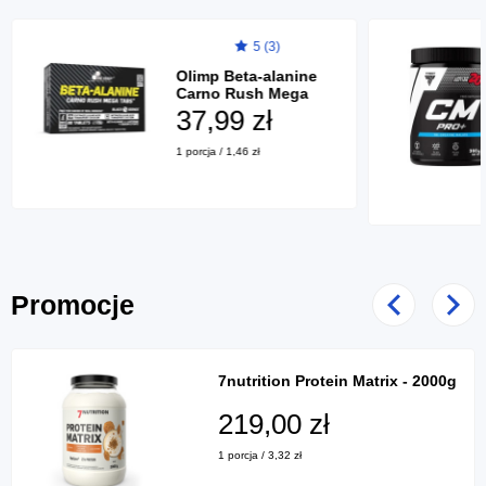
5 (3)
Olimp Beta-alanine
Carno Rush Mega
Tabs - 80 tabl.
37,99 zł
1 porcja / 1,46 zł
Promocje
Poprzedni
Nast
7nutrition Protein Matrix - 2000g
219,00 zł
1 porcja / 3,32 zł