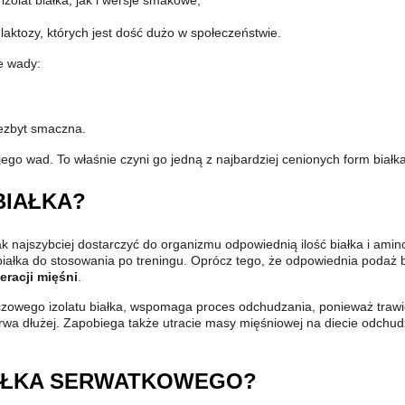
olat białka, jak i wersje smakowe,
aktozy, których jest dość dużo w społeczeństwie.
e wady:
iezbyt smaczna.
ż jego wad. To właśnie czyni go jedną z najbardziej cenionych form bi
BIAŁKA?
jak najszybciej dostarczyć do organizmu odpowiednią ilość białka i amin
a białka do stosowania po treningu. Oprócz tego, że odpowiednia podaż 
eracji mięśni
.
szczowego izolatu białka, wspomaga proces odchudzania, ponieważ traw
rwa dłużej. Zapobiega także utracie masy mięśniowej na diecie odchudz
IAŁKA SERWATKOWEGO?