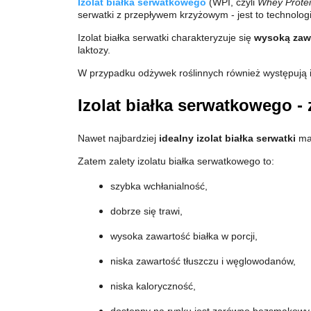
Izolat białka serwatkowego
(WPI, czyli
Whey Protei
serwatki z przepływem krzyżowym - jest to technolog
Izolat białka serwatki charakteryzuje się
wysoką zawa
laktozy.
W przypadku odżywek roślinnych również występują izo
Izolat białka serwatkowego - 
Nawet najbardziej
idealny izolat białka serwatki
ma 
Zatem zalety izolatu białka serwatkowego to:
szybka wchłanialność,
dobrze się trawi,
wysoka zawartość białka w porcji,
niska zawartość tłuszczu i węglowodanów,
niska kaloryczność,