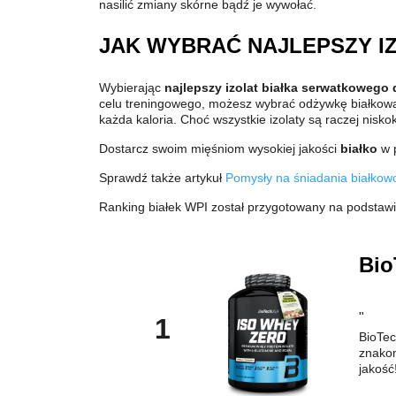
nasilić zmiany skórne bądź je wywołać.
JAK WYBRAĆ NAJLEPSZY I
Wybierając
najlepszy izolat białka serwatkowego d
celu treningowego, możesz wybrać odżywkę białkową na
każda kaloria. Choć wszystkie izolaty są raczej nisko
Dostarcz swoim mięśniom wysokiej jakości
białko
w p
Sprawdź także artykuł
Pomysły na śniadania białkow
Ranking białek WPI został przygotowany na podstawi
Bio
"
1
BioTec
znakom
jakość