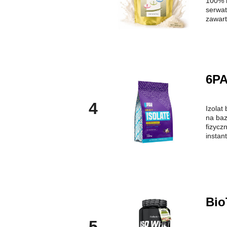
100% n
serwat
zawart
6PA
4
Izolat
na baz
fizycz
instan
Bio
5