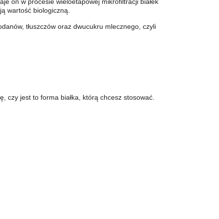
aje on w procesie wieloetapowej mikrofiltracji białek
ją wartość biologiczną.
odanów, tłuszczów oraz dwucukru mlecznego, czyli
, czy jest to forma białka, którą chcesz stosować.