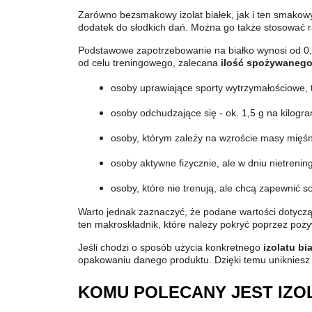
Zarówno bezsmakowy izolat białek, jak i ten smakowy,
dodatek do słodkich dań. Można go także stosować 
Podstawowe zapotrzebowanie na białko wynosi od 0,8
od celu treningowego, zalecana
ilość spożywanego
osoby uprawiające sporty wytrzymałościowe, tj
osoby odchudzające się - ok. 1,5 g na kilogr
osoby, którym zależy na wzroście masy mięśni
osoby aktywne fizycznie, ale w dniu nietrenin
osoby, które nie trenują, ale chcą zapewnić s
Warto jednak zaznaczyć, że podane wartości dotyczą
ten makroskładnik, które należy pokryć poprzez poż
Jeśli chodzi o sposób użycia konkretnego
izolatu b
opakowaniu danego produktu. Dzięki temu unikniesz
KOMU POLECANY JEST IZ