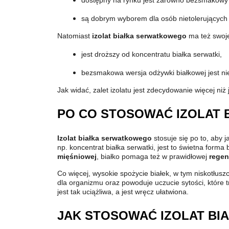
dostępny na rynku jest zarówno bezsmakowy iz
są dobrym wyborem dla osób nietolerujących l
Natomiast
izolat białka serwatkowego
ma też swoj
jest droższy od koncentratu białka serwatki,
bezsmakowa wersja odżywki białkowej jest n
Jak widać, zalet izolatu jest zdecydowanie więcej ni
PO CO STOSOWAĆ IZOLAT 
Izolat białka serwatkowego
stosuje się po to, aby 
np. koncentrat białka serwatki, jest to świetna form
mięśniowej
, białko pomaga też w prawidłowej
regen
Co więcej, wysokie spożycie białek, w tym niskotłu
dla organizmu oraz powoduje uczucie sytości, które t
jest tak uciążliwa, a jest wręcz ułatwiona.
JAK STOSOWAĆ IZOLAT B