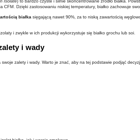
n Isolate
) to bardzo czyste i silnie skoncentrowane źródło białka. Powst
ia CFM. Dzięki zastosowaniu niskiej temperatury, białko zachowuje swo
rtością białka
sięgającą nawet 90%, za to niską zawartością węglow
laty i zwykle w ich produkcji wykorzystuje się białko grochu lub soi.
zalety i wady
swoje zalety i wady. Warto je znać, aby na tej podstawie podjąć decyzję