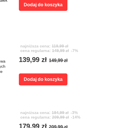
ałek
Dodaj do koszyka
najniższa cena:
119,99 zł
cena regularna:
149,99 zł
-7%
139,99 zł
149,99 zł
owa
ych
le
Dodaj do koszyka
najniższa cena:
184,99 zł
-3%
cena regularna:
209,99 zł
-14%
179,99 zł
209,99 zł