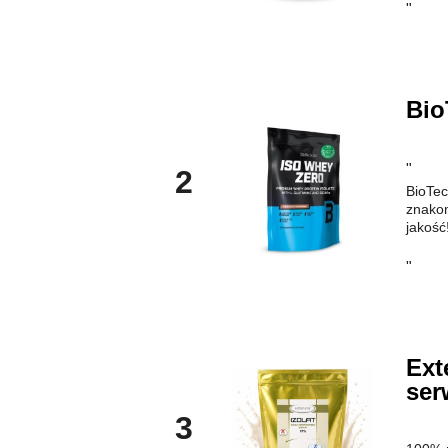
"
Bio
"
2
BioTec
znakom
jakość
"
Ext
ser
3