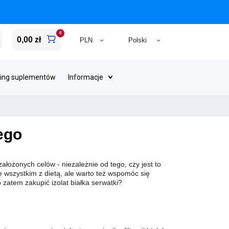
0
0,00 zł
ing suplementów
Informacje
ego
łożonych celów - niezależnie od tego, czy jest to
 wszystkim z dietą, ale warto też wspomóc się
 zatem zakupić izolat białka serwatki?