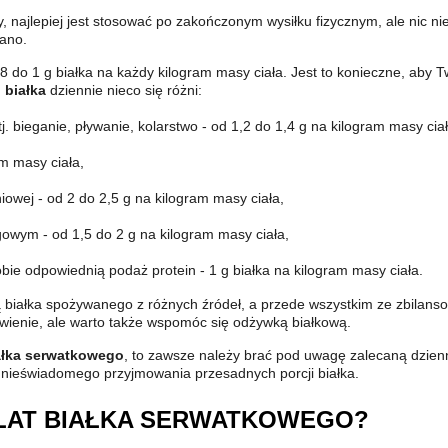
 najlepiej jest stosować po zakończonym wysiłku fizycznym, ale nic ni
rano.
 do 1 g białka na każdy kilogram masy ciała. Jest to konieczne, aby 
 białka
dziennie nieco się różni:
. bieganie, pływanie, kolarstwo - od 1,2 do 1,4 g na kilogram masy ciał
am masy ciała,
owej - od 2 do 2,5 g na kilogram masy ciała,
gowym - od 1,5 do 2 g na kilogram masy ciała,
obie odpowiednią podaż protein - 1 g białka na kilogram masy ciała.
 białka spożywanego z różnych źródeł, a przede wszystkim ze zbilanso
ywienie, ale warto także wspomóc się odżywką białkową.
iałka serwatkowego
, to zawsze należy brać pod uwagę zalecaną dzienn
 nieświadomego przyjmowania przesadnych porcji białka.
OLAT BIAŁKA SERWATKOWEGO?