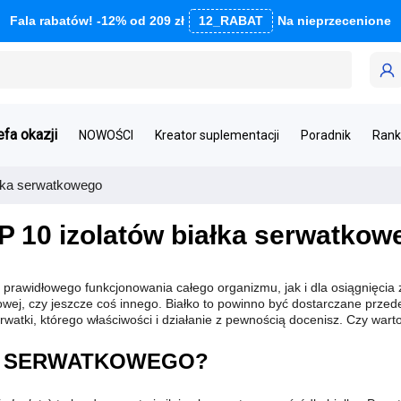
Fala rabatów! -12% od 209 zł
12_RABAT
Na nieprzecenione
efa okazji
NOWOŚCI
Kreator suplementacji
Poradnik
Rank
ałka serwatkowego
P 10 izolatów białka serwatkow
prawidłowego funkcjonowania całego organizmu, jak i dla osiągnięcia za
wej, czy jeszcze coś innego. Białko to powinno być dostarczane przede
rwatki, którego właściwości i działanie z pewnością docenisz. Czy warto
KA SERWATKOWEGO?