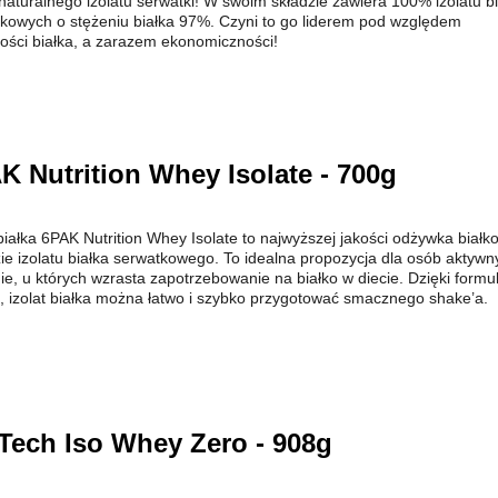
aturalnego izolatu serwatki! W swoim składzie zawiera 100% izolatu bi
kowych o stężeniu białka 97%. Czyni to go liderem pod względem
ości białka, a zarazem ekonomiczności!
K Nutrition Whey Isolate - 700g
 białka 6PAK Nutrition Whey Isolate to najwyższej jakości odżywka białk
ie izolatu białka serwatkowego. To idealna propozycja dla osób aktywn
nie, u których wzrasta zapotrzebowanie na białko w diecie. Dzięki formu
t, izolat białka można łatwo i szybko przygotować smacznego shake’a.
Tech Iso Whey Zero - 908g