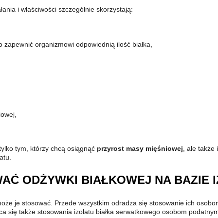
ałania i właściwości szczególnie skorzystają:
o zapewnić organizmowi odpowiednią ilość białka,
owej,
 tylko tym, którzy chcą osiągnąć
przyrost masy mięśniowej
, ale także
atu.
AĆ ODŻYWKI BIAŁKOWEJ NA BAZIE 
może je stosować. Przede wszystkim odradza się stosowanie ich osobom
leca się także stosowania izolatu białka serwatkowego osobom podatn