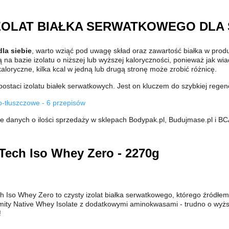
ZOLAT BIAŁKA SERWATKOWEGO DLA 
la siebie
, warto wziąć pod uwagę skład oraz zawartość białka w produ
 bazie izolatu o niższej lub wyższej kaloryczności, ponieważ jak wiad
kaloryczne, kilka kcal w jedną lub drugą stronę może zrobić różnicę.
ostaci izolatu białek serwatkowych. Jest on kluczem do szybkiej regen
o-tłuszczowe - 6 przepisów
e danych o ilości sprzedaży w sklepach Bodypak.pl, Budujmase.pl i BC
Tech Iso Whey Zero - 2270g
h Iso Whey Zero to czysty izolat białka serwatkowego, którego źródłem
ity Native Whey Isolate z dodatkowymi aminokwasami - trudno o wyż
!