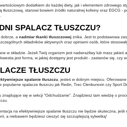
 wartościowym dodatkiem do każdej diety, jak i elementem zdrowego sty
ą tłuszczową, stanowi bowiem źródło naturalnej kofeiny oraz EGCG -
.
DNI SPALACZ TŁUSZCZU?
ę dobrze, a
nadmiar tkanki tłuszczowej
znika. Jest to podstawowa za
 poszczególnych składników aktywnych oraz opiniami osób, które stosował
 w składzie. Jeżeli Twój organizm jest nadwrażliwy lub masz jakieś a
kwestia jest forma, w jakiej dostępny jest produkt - zastanów się, czy w
LACZE TŁUSZCZU
ektywniejsze spalanie tłuszczu
, jesteś w dobrym miejscu. Oferowane
e popularne spalacze tłuszczu jak Redin, Trec Clenburexin czy Sport De
ły znajdujące się w sekcji "Odchudzanie". Znajdziesz tam wiedzę o proces
zczu.
ntacja na efektywniejsze spalanie tłuszczu nie będzie skuteczna, jeśli
orii, a niebawem będziesz cieszyć się szczuplejszą sylwetką!