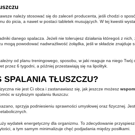
uszczu
zawsze należy stosować się do zaleceń producenta, jeśli chodzi o spo
nu do picia, a nawet w postaci tabletek musujących. W tej kwestii wyst
niki danego spalacza. Jeżeli nie tolerujesz działania któregoś z nich,
czu mogą powodować nadwrażliwość żołądka, jeśli w składzie znajduje
zależny od planu treningowego, sposobu, w jaki reaguje na niego Twój
 przez 6 tygodni, a później przestawiają się na lipolityk.
 SPALANIA TŁUSZCZU?
yczna nie jest Ci obca i zastanawiasz się, jak jeszcze możesz
wspomó
pomóc w szybszym spalaniu tłuszczu:
wykazano, sprzyja podniesieniu sprawności umysłowej oraz fizycznej. J
etabolicznych.
duży wydatek energetyczny dla organizmu. To zdecydowanie przyspiesza
ytości, a tym samym minimalizuje chęć podjadania między posiłkami.