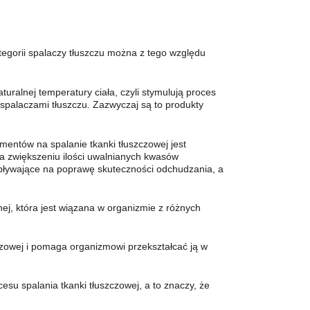
egorii spalaczy tłuszczu można z tego względu
uralnej temperatury ciała, czyli stymulują proces
palaczami tłuszczu. Zazwyczaj są to produkty
ementów na spalanie tkanki tłuszczowej jest
 na zwiększeniu ilości uwalnianych kwasów
 wpływające na poprawę skuteczności odchudzania, a
ej, która jest wiązana w organizmie z różnych
czowej i pomaga organizmowi przekształcać ją w
esu spalania tkanki tłuszczowej, a to znaczy, że