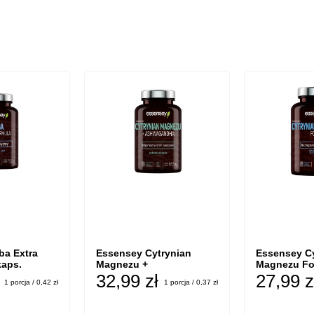
ba Extra
Essensey Cytrynian
Essensey C
kaps.
Magnezu +
Magnezu For
Ashwagandha - 90 kaps.
32,99 zł
27,99 z
1 porcja / 0,42 zł
1 porcja / 0,37 zł