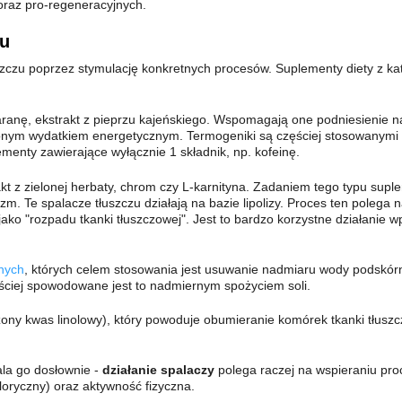
oraz pro-regeneracyjnych.
zu
zczu poprzez stymulację konkretnych procesów. Suplementy diety z kat
aranę, ekstrakt z pieprzu kajeńskiego. Wspomagają one podniesienie nat
onym wydatkiem energetycznym. Termogeniki są częściej stosowanymi s
ementy zawierające wyłącznie 1 składnik, np. kofeinę.
rakt z zielonej herbaty, chrom czy L-karnityna. Zadaniem tego typu supl
izm. Te spalacze tłuszczu działają na bazie lipolizy. Proces ten polega
ejako "rozpadu tkanki tłuszczowej". Jest to bardzo korzystne działanie
znych
, których celem stosowania jest usuwanie nadmiaru wody podskórn
ściej spowodowane jest to nadmiernym spożyciem soli.
żony kwas linolowy), który powoduje obumieranie komórek tkanki tłusz
ala go dosłownie -
działanie spalaczy
polega raczej na wspieraniu proc
loryczny) oraz aktywność fizyczna.