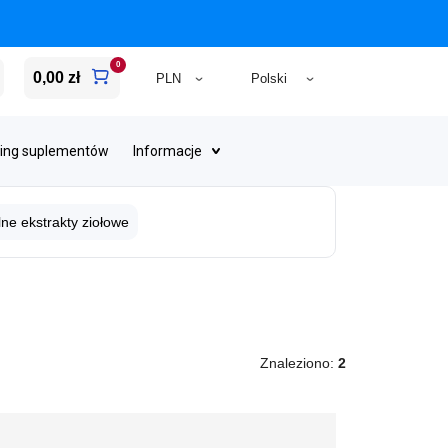
0
0,00 zł
ing suplementów
Informacje
lne ekstrakty ziołowe
Znaleziono:
2