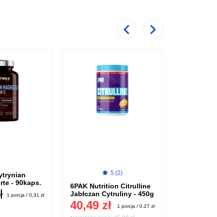
Poprzedni
Następny
5 (2)
ytrynian
6PAK Nutri
te - 90kaps.
King - 90k
6PAK Nutrition Citrulline
ł
39,99 
Jabłczan Cytruliny - 450g
1 porcja / 0,31 zł
40,49 zł
1 porcja / 0,27 zł