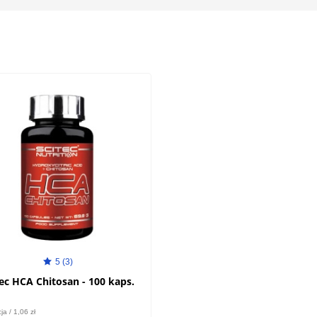
5 (3)
tec HCA Chitosan - 100 kaps.
ja / 1,06 zł