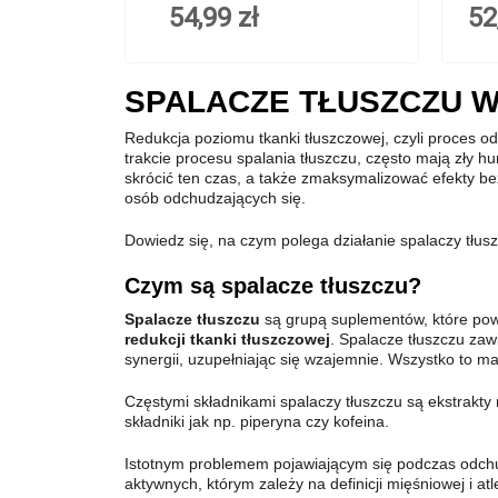
54,99 zł
52
SPALACZE TŁUSZCZU W
Redukcja poziomu tkanki tłuszczowej, czyli proces od
trakcie procesu spalania tłuszczu, często mają zły 
skrócić ten czas, a także zmaksymalizować efekty bez
osób odchudzających się.
Dowiedz się, na czym polega działanie spalaczy tłusz
Czym są spalacze tłuszczu?
Spalacze tłuszczu
są grupą suplementów, które pow
redukcji tkanki tłuszczowej
. Spalacze tłuszczu zaw
synergii, uzupełniając się wzajemnie. Wszystko to m
Częstymi składnikami spalaczy tłuszczu są ekstrakty r
składniki jak np. piperyna czy kofeina.
Istotnym problemem pojawiającym się podczas odchudz
aktywnych, którym zależy na definicji mięśniowej i 