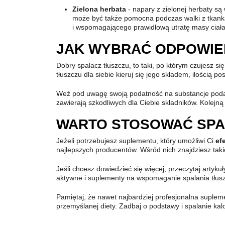
Zielona herbata
- napary z zielonej herbaty są
może być także pomocna podczas walki z tkank
i wspomagającego prawidłową utratę masy ciała
JAK WYBRAĆ ODPOWIE
Dobry spalacz tłuszczu, to taki, po którym czujesz si
tłuszczu dla siebie kieruj się jego składem, ilością
Weź pod uwagę swoją podatność na substancje podane
zawierają szkodliwych dla Ciebie składników. Kolejną 
WARTO STOSOWAĆ SPA
Jeżeli potrzebujesz suplementu, który umożliwi Ci
ef
najlepszych producentów. Wśród nich znajdziesz taki
Jeśli chcesz dowiedzieć się więcej, przeczytaj artyku
aktywne i suplementy na wspomaganie spalania tłus
Pamiętaj, że nawet najbardziej profesjonalna supleme
przemyślanej diety. Zadbaj o podstawy i spalanie kal