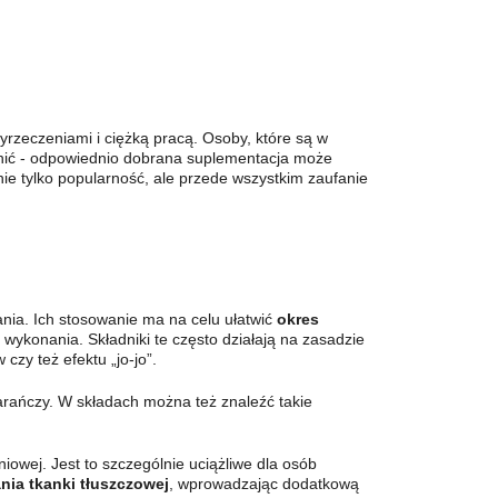
yrzeczeniami i ciężką pracą. Osoby, które są w
ienić - odpowiednio dobrana suplementacja może
nie tylko popularność, ale przede wszystkim zaufanie
ia. Ich stosowanie ma na celu ułatwić
okres
 wykonania. Składniki te często działają na zasadzie
zy też efektu „jo-jo”.
omarańczy. W składach można też znaleźć takie
owej. Jest to szczególnie uciążliwe dla osób
nia tkanki tłuszczowej
, wprowadzając dodatkową