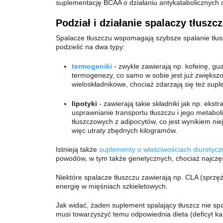
suplementację BCAA o działaniu antykatabolicznych 
Podział i działanie spalaczy tłuszc
Spalacze tłuszczu wspomagają szybsze spalanie tłus
podzielić na dwa typy:
termogeniki
- zwykle zawierają np. kofeinę, gu
termogenezy, co samo w sobie jest już zwiększ
wieloskładnikowe, chociaż zdarzają się też supl
lipotyki
- zawierają takie składniki jak np. ekst
usprawnianie transportu tłuszczu i jego metabol
tłuszczowych z adipocytów, co jest wynikiem ni
więc utraty zbędnych kilogramów.
Istnieją także
suplementy o właściwościach diuretyc
powodów, w tym także genetycznych, chociaż najczę
Niektóre spalacze tłuszczu zawierają np. CLA (sprzę
energię w mięśniach szkieletowych.
Jak widać, żaden suplement spalający tłuszcz nie sp
musi towarzyszyć temu odpowiednia dieta (deficyt ka