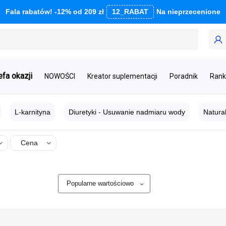
Fala rabatów! -12% od 209 zł
12_RABAT
Na nieprzecenione
efa okazji
NOWOŚCI
Kreator suplementacji
Poradnik
Rank
L-karnityna
Diuretyki - Usuwanie nadmiaru wody
Natura
Cena