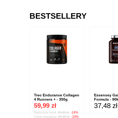
BESTSELLERY
 Milky
Trec Endurance Collagen
Essensey Ga
 300g
4 Runners + - 350g
Formula - 90
37,48 zł
59,99 zł
1 porcja / 4,50 zł
Najniższa cena:
69,99 zł
-14%
Cena regularna:
69,99 zł
-14%