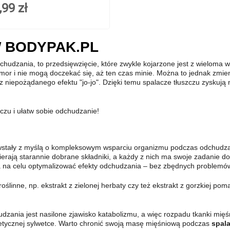
,99 zł
 BODYPAK.PL
chudzania, to przedsięwzięcie, które zwykle kojarzone jest z wieloma w
humor i nie mogą doczekać się, aż ten czas minie. Można to jednak zm
 niepożądanego efektu "jo-jo". Dzięki temu spalacze tłuszczu zyskują 
czu i ułatw sobie odchudzanie!
stały z myślą o kompleksowym wsparciu organizmu podczas odchudzan
ierają starannie dobrane składniki, a każdy z nich ma swoje zadanie do
a na celu optymalizować efekty odchudzania – bez zbędnych problemów c
oślinne, np. ekstrakt z zielonej herbaty czy też ekstrakt z gorzkiej p
ania jest nasilone zjawisko katabolizmu, a więc rozpadu tkanki mięśni
atletycznej sylwetce. Warto chronić swoją masę mięśniową podczas
spala