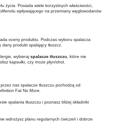
lu życia. Posiada wiele korzystnych właściwości,
 polifenolu wpływającego na przemiany węglowodanów
sada oceny produktu. Podczas wyboru spalacza
y dany produkt spalający tłuszcz.
lergie, wybieraj
spalacze tłuszczu
, które nie
olisz kapsułki, czy może płyn/shot.
 przez nas spalacze tłuszczu pochodzą od
finition Fat No More.
ie spalania tłuszczu i poznasz bliżej składniki
 nie wdrożysz planu regularnych ćwiczeń i dobrze