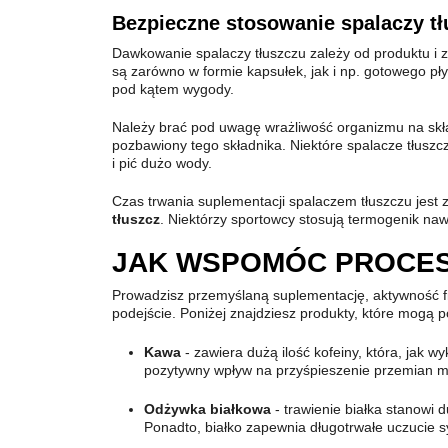
Bezpieczne stosowanie spalaczy tł
Dawkowanie spalaczy tłuszczu zależy od produktu i 
są zarówno w formie kapsułek, jak i np. gotowego pły
pod kątem wygody.
Należy brać pod uwagę wrażliwość organizmu na skład
pozbawiony tego składnika. Niektóre spalacze tłusz
i pić dużo wody.
Czas trwania suplementacji spalaczem tłuszczu jest 
tłuszcz
. Niektórzy sportowcy stosują termogenik nawet
JAK WSPOMÓC PROCES
Prowadzisz przemyślaną suplementację, aktywność fiz
podejście. Poniżej znajdziesz produkty, które mogą 
Kawa
- zawiera dużą ilość kofeiny, która, jak 
pozytywny wpływ na przyśpieszenie przemian m
Odżywka białkowa
- trawienie białka stanowi 
Ponadto, białko zapewnia długotrwałe uczucie s