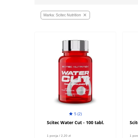

Marka: Scitec Nutrition
5 (2)
Scitec Water Cut - 100 tabl.
Sci
1 porcja / 2,20 zł
1 porc