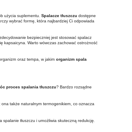
sób użycia suplementu.
Spalacze tłuszczu
dostępne
arczy wybrać formę, która najbardziej Ci odpowiada
 zdecydowanie bezpieczniej jest stosować spalacz
 się kapsaicyna. Warto wówczas zachować ostrożność
 organizm oraz tempa, w jakim
organizm spala
c proces spalania tłuszczu
? Bardzo rozsądne
est ona także naturalnym termogenikiem, co oznacza
 spalanie tłuszczu i umożliwia skuteczną redukcję.