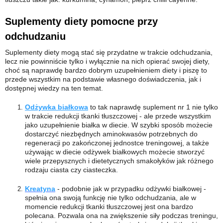
Suplementy diety pomocne przy
odchudzaniu
Suplementy diety mogą stać się przydatne w trakcie odchudzania,
lecz nie powinniście tylko i wyłącznie na nich opierać swojej diety,
choć są naprawdę bardzo dobrym uzupełnieniem diety i piszę to
przede wszystkim na podstawie własnego doświadczenia, jak i
dostępnej wiedzy na ten temat.
Odżywka białkowa
to tak naprawdę suplement nr 1 nie tylko
w trakcie redukcji tkanki tłuszczowej - ale przede wszystkim
jako uzupełnienie białka w diecie. W szybki sposób możecie
dostarczyć niezbędnych aminokwasów potrzebnych do
regeneracji po zakończonej jednostce treningowej, a także
używając w diecie odżywek białkowych możecie stworzyć
wiele przepysznych i dietetycznych smakołyków jak różnego
rodzaju ciasta czy ciasteczka.
Kreatyna
- podobnie jak w przypadku odżywki białkowej -
spełnia ona swoją funkcję nie tylko odchudzania, ale w
momencie redukcji tkanki tłuszczowej jest ona bardzo
polecana. Pozwala ona na zwiększenie siły podczas treningu,