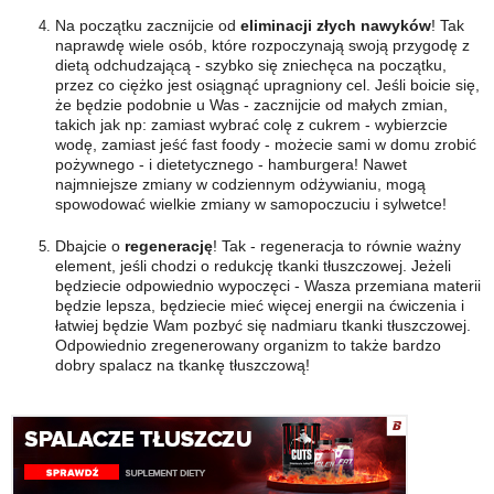
Na początku zacznijcie od
eliminacji złych nawyków
! Tak
naprawdę wiele osób, które rozpoczynają swoją przygodę z
dietą odchudzającą - szybko się zniechęca na początku,
przez co ciężko jest osiągnąć upragniony cel. Jeśli boicie się,
że będzie podobnie u Was - zacznijcie od małych zmian,
takich jak np: zamiast wybrać colę z cukrem - wybierzcie
wodę, zamiast jeść fast foody - możecie sami w domu zrobić
pożywnego - i dietetycznego - hamburgera! Nawet
najmniejsze zmiany w codziennym odżywianiu, mogą
spowodować wielkie zmiany w samopoczuciu i sylwetce!
Dbajcie o
regenerację
! Tak - regeneracja to równie ważny
element, jeśli chodzi o redukcję tkanki tłuszczowej. Jeżeli
będziecie odpowiednio wypoczęci - Wasza przemiana materii
będzie lepsza, będziecie mieć więcej energii na ćwiczenia i
łatwiej będzie Wam pozbyć się nadmiaru tkanki tłuszczowej.
Odpowiednio zregenerowany organizm to także bardzo
dobry spalacz na tkankę tłuszczową!