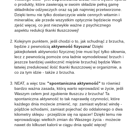
o produkty, które zawierają w swoim składzie pełną gamę
składników odżywczych oraz są jak najmniej przetworzone.
Dzięki temu nie tylko dostarczycie wiele cennych witamin i
minerałów, ale przede wszystkim optycznie będziecie mogli
zjeść więcej, co jest niezwykle ważne z psychicznego
aspektu redukcji tkanki tłuszczowej!
Kolejnym punktem, jeśli chodzi o to, jak schudnąć z brzucha,
będzie z pewnością
aktywność fizyczna
! Dzięki
jakiejkolwiek aktywności fizycznej (nie musi być tylko siłownia,
lecz z pewnością pomoże ona ładnie wymodelować brzuch i
jeszcze bardziej uwidocznić mięśnie brzucha) będzie Wam
łatwiej zredukować ilość tkanki tłuszczowej w organizmie, a
co za tym idzie - także z brzucha.
NEAT, a więc tzw.
"spontaniczna aktywność"
to również
bardzo ważna zasada, którą warto wprowadzić w życie, jeśli
Waszym celem jest zgubienie tłuszczu z brzucha! Ta
spontaniczna aktywność to tak naprawdę czynności, które
każdego dnia możecie zmienić, np: zamiast wybrać windę -
pójdźcie schodami, zamiast pojechać do oddalonego o dwa
kilometry sklepu - przejdźcie się na spacer! Dzięki temu nie
wprowadzając wielkich zmian do Waszego życia - możecie
nawet do kilkuset kalorii w ciągu dnia spalić więcej!