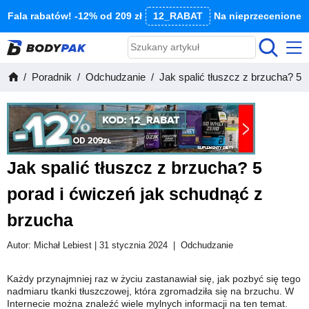
Fala rabatów! -12% od 209 zł
12_RABAT
Na nieprzecenione
Poradnik
Odchudzanie
Jak spalić tłuszcz z brzucha? 5 
Jak spalić tłuszcz z brzucha? 5
porad i ćwiczeń jak schudnąć z
brzucha
Autor:
Michał Lebiest
| 31 stycznia 2024
|
Odchudzanie
Każdy przynajmniej raz w życiu zastanawiał się, jak pozbyć się tego
nadmiaru tkanki tłuszczowej, która zgromadziła się na brzuchu. W
Internecie można znaleźć wiele mylnych informacji na ten temat.