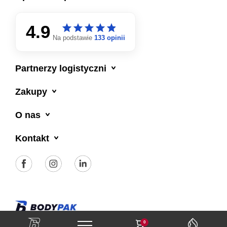
4.9
star
star
star
star
star
star
star
star
star
star
Na podstawie
133 opinii

Partnerzy logistyczni

Zakupy

O nas

Kontakt
Polityka prywatności
Regulamin sklepu
0