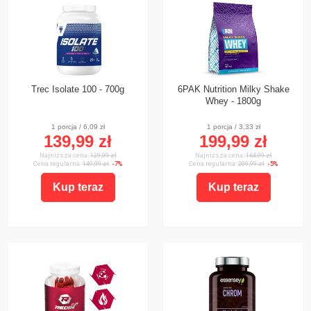
Trec Isolate 100 - 700g
6PAK Nutrition Milky Shake
Whey - 1800g
1 porcja / 6,09 zł
1 porcja / 3,33 zł
139,99 zł
199,99 zł
Najniższa cena:
129,99 zł
Najniższa cena:
164,99 zł
Cena regularna:
149,99 zł
-7%
Cena regularna:
209,99 zł
-5%
Kup teraz
Kup teraz