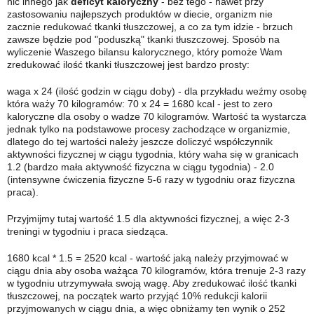
nic innego jak
deficyt kaloryczny
- bez tego - nawet przy
zastosowaniu najlepszych produktów w diecie, organizm nie
zacznie redukować tkanki tłuszczowej, a co za tym idzie - brzuch
zawsze będzie pod "poduszką" tkanki tłuszczowej. Sposób na
wyliczenie Waszego bilansu kalorycznego, który pomoże Wam
zredukować ilość tkanki tłuszczowej jest bardzo prosty:
waga x 24 (ilość godzin w ciągu doby) - dla przykładu weźmy osobę
która waży 70 kilogramów: 70 x 24 = 1680 kcal - jest to zero
kaloryczne dla osoby o wadze 70 kilogramów. Wartość ta wystarcza
jednak tylko na podstawowe procesy zachodzące w organizmie,
dlatego do tej wartości należy jeszcze doliczyć współczynnik
aktywności fizycznej w ciągu tygodnia, który waha się w granicach
1.2 (bardzo mała aktywność fizyczna w ciągu tygodnia) - 2.0
(intensywne ćwiczenia fizyczne 5-6 razy w tygodniu oraz fizyczna
praca).
Przyjmijmy tutaj wartość 1.5 dla aktywności fizycznej, a więc 2-3
treningi w tygodniu i praca siedząca.
1680 kcal * 1.5 = 2520 kcal - wartość jaką należy przyjmować w
ciągu dnia aby osoba ważąca 70 kilogramów, która trenuje 2-3 razy
w tygodniu utrzymywała swoją wagę. Aby zredukować ilość tkanki
tłuszczowej, na początek warto przyjąć 10% redukcji kalorii
przyjmowanych w ciągu dnia, a więc obniżamy ten wynik o 252