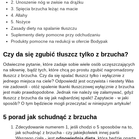
2. Unoszenie nóg w zwisie na drążku
3. Spięcia brzucha leżąc na macie
4. Allahy
5. Nożyce
Zasady diety na spalanie tłuszczu
Suplementy diety pomocne przy odchudzaniu
Produkty pomocne na redukcji w ofercie Bodypak
Czy da się zgubić tłuszcz tylko z brzucha?
Odwieczne pytanie, które zadaje sobie wiele osób uczęszczających
na siłownię, bądź tych, które chcą po prostu zgubić nagromadzony
tłuszcz z brzucha. Czy da się spalać tłuszcz tylko i wyłącznie z
jednego miejsca na ciele? Odpowiedź jest oczywista i niestety Was
nie zadowoli - otóż spalenie tkanki tłuszczowej wyłącznie z brzucha
jest mało prawdopodobne. Jednak nie należy się załamywać, gdyż
tłuszcz z brzucha da się jak najbardziej spalić! Zapytacie - w jaki
sposób? O tym będziecie mogli przeczytać w niniejszym artykule!
5 porad jak schudnąć z brzucha
Zdecydowanie numerem 1, jeśli chodzi o 5 sposobów na to,
jak schudnąć z brzucha - czy jakiejkolwiek innej partii
Waszego ciała - jest
odpowiednia dieta
, która będzie oparta