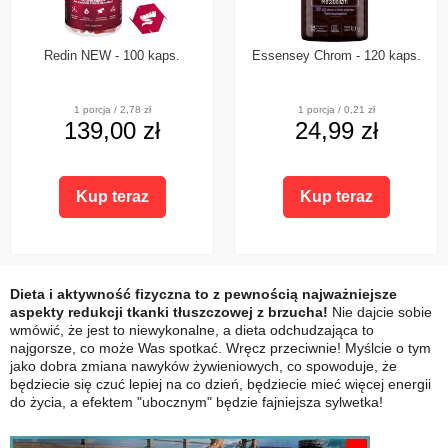
Redin NEW - 100 kaps.
Essensey Chrom - 120 kaps.
1 porcja / 2,78 zł
1 porcja / 0,21 zł
139,00 zł
24,99 zł
Kup teraz
Kup teraz
Dieta i aktywność fizyczna to z pewnością najważniejsze
aspekty redukcji tkanki tłuszczowej z brzucha!
Nie dajcie sobie
wmówić, że jest to niewykonalne, a dieta odchudzająca to
najgorsze, co może Was spotkać. Wręcz przeciwnie! Myślcie o tym
jako dobra zmiana nawyków żywieniowych, co spowoduje, że
będziecie się czuć lepiej na co dzień, będziecie mieć więcej energii
do życia, a efektem "ubocznym" będzie fajniejsza sylwetka!