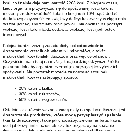
kcal, co finalnie daje nam wartość 2268 kcal. Z biegiem czasu,
kiedy organizm przyzwyczai się do spożywanej ilości kalorii,
możemy zredukować ilość kalorii o kolejne 5-10% bądź dodać
dodatkową aktywność, co zwiększy deficyt kaloryczny w ciągu dnia.
Ważne jednak, aby zmiany robić powoli i nie obcinać na początku
większej ilości kalorii bądź dodawać większej ilości jednostek
treningowych.
Kolejną bardzo ważną zasadą diety jest
odpowiednie
dostarczenie wszelkich witamin i minerałów
, a także
makroskładników (białek, tłuszczów oraz węglowodanów).
Oczywiście mam tutaj na myśli jak najbardziej odżywcze źródła
pokarmu, tak aby organizm czerpał jak najwięcej korzyści z ich
spożywania. Na początek możecie zastosować stosunek
makroskładników w następujący sposób:
20% kalorii z białka,
30% kalorii z tłuszczów,
50% kalorii z węglowodanów.
Ostatnie - ale równie ważną zasadą diety na spalanie tłuszczu jest
dostarczanie produktów, które mogą przyśpieszyć spalanie
tkanki tłuszczowej
, takie jak chociażby: zielona herbata, kawa,
ocet jabłkowy, imbir, czosnek, czy też przyprawy na spalanie
tłuszczu takie jak: kurkumina, cynamon, pieprz chilli cayenne.