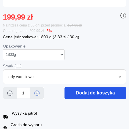
199,99 zł
Najniższa cena z 30 dni przed promocją:
164,99 zł
Cena regularna:
209,99 zł
-5%
Cena jednostkowa: 1800 g (3,33 zł / 30 g)
Opakowanie
Smak (11)
lody waniliowe
Dodaj do koszyka
−
+
Wysyłka jutro!
Gratis do wyboru