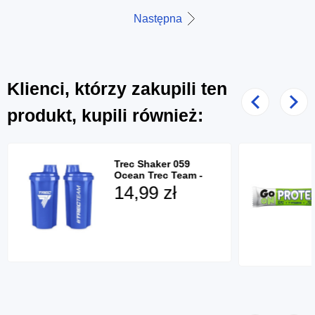
Następna
Klienci, którzy zakupili ten
Poprzedni
Nast
produkt, kupili również:
Trec Shaker 059
Ocean Trec Team -
700ml
14,99 zł