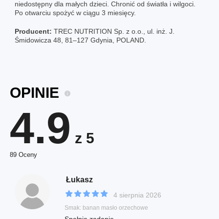
niedostępny dla małych dzieci. Chronić od światła i wilgoci.
Po otwarciu spożyć w ciągu 3 miesięcy.
Producent:
TREC NUTRITION Sp. z o.o., ul. inż. J.
Śmidowicza 48, 81‒127 Gdynia, POLAND.
OPINIE
4.9
z 5
89 Oceny
Łukasz
4 sierpnia 2026
Smak: banan masło orzechowe
Spełnia zadanie