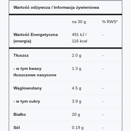
Wartość odżywcza / Informacja żywieniowa
na
30 g
% RWS*
Wartość Energetyczna
491 kJ /
-
(energia)
116 kcal
Tłuszcz
2.0 g
-
- w tym kwasy
1.3 g
-
tłuszczowe nasycone
Węglowodany
4.5 g
-
- w tym cukry
3.9 g
-
Białko
20 g
-
Sól
0.19 g
-