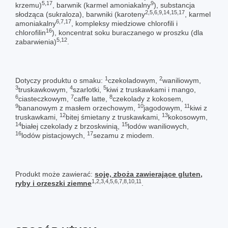
5,17
9
krzemu)
, barwnik (karmel amoniakalny
), substancja
2,5,6,9,14,15,17
słodząca (sukraloza), barwniki (karoteny
, karmel
6,7,17
amoniakalny
, kompleksy miedziowe chlorofili i
16
chlorofilin
), koncentrat soku buraczanego w proszku (dla
5,12
zabarwienia)
.
1
2
Dotyczy produktu o smaku:
czekoladowym,
waniliowym,
3
4
5
truskawkowym,
szarlotki,
kiwi z truskawkami i mango,
6
7
8
ciasteczkowym,
caffe latte,
czekolady z kokosem,
9
10
11
bananowym z masłem orzechowym,
jagodowym,
kiwi z
12
13
truskawkami,
bitej śmietany z truskawkami,
kokosowym,
14
15
białej czekolady z brzoskwinią,
lodów waniliowych,
16
17
lodów pistacjowych,
sezamu z miodem.
Produkt może zawierać:
soję, zboża zawierające gluten,
1,2,3,4,5,6,7,8,10,11
ryby i orzeszki ziemne
.