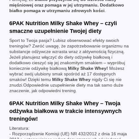
mięśniowej oraz pomaga w jej utrzymaniu. Dodatkowo
białko pomaga w utrzymaniu zdrowych kości
.
6PAK Nutrition Milky Shake Whey – czyli
smaczne uzupełnienie Twojej diety
Sport to Twoja pasja? Lubisz obserwować efekty swoich
treningów? Zwróć uwagę, że zapotrzebowanie organizmu na
substancje odżywcze wzrasta wraz z aktywnością fizyczną.
Jeżeli planujesz włączyć do diety odżywkę białkową i
dodatkowo cieszyć się jej znakomitym smakiem – wypróbuj
koniecznie odżywkę białkową
Milky Shake Whey!
Możesz
wybrać swój ulubiony smak spośród aż 17 dostępnych
smaków! Dzięki temu
Milky Shake Whey
nigdy Ci się nie
znudzi.Odpowiednie uzupełnienie diety ma tak samo duże
znaczenie, jak odpowiedni trening.
6PAK Nutrition Milky Shake Whey – Twoja
odżywka białkowa w trakcie intensywnych
treningów!
Literatura:
- Rozporządzenie Komisji (UE) NR 432/2012 z dnia 16 maja