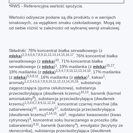
*RWS - Referencyjna wartość spożycia.
Wartości odżywcze podane są dla produktu o w wersjach
smakowych, za wyjątkiem smaku czekoladowego. Mogą się
od siebie różnić w zależności od wybranej wersji smakowej.
Składniki: 78% koncentrat białka serwatkowego (z
2,3,4,5,6,7,8,9,11,12,13,14,15,16,17
mleka
)
, 76% koncentrat białka
10
serwatkowego (z
mleka
)
, 71% koncentrat białka
1
15,17
serwatkowego (z
mleka
)
, 19% maślanka (z
mleka
)
,
2,3,4,7,9,10,12,13,14,16
18% maślanka (z
mleka
)
, 17% maślanka
5,6,8,11
1
1
(z
mleka
)
, 16% maślanka (z
mleka
)
, kakao
,
1,2,3,4,5,6,7,8,9,10,11,12,13,14,15,16
aromaty
, substancja
zagęszczająca (guma celulozowa), substancja
10,13
przeciwzbrylająca (dwutlenek krzemu)
, barwnik (karmel
8
amoniakalny
), substancja przeciwzbrylająca (dwutlenek
1,3,4,6,7,8,9,11,12,16
krzemu)
, koncentrat czarnej marchwi (dla
10
17
zabarwienia)
, aromaty
, substancja przeciwzbrylająca
2,14,15
1
(dwutlenek krzemu)
, sól
, regulator kwasowości (kwas
3
cytrynowy)
, koncentrat soku buraczanego w proszku (dla
3,11
4
zabarwienia)
, barwnik (karoteny
), emulgator (lecytyny ze
słonecznika), substancja przeciwzbrylająca (dwutlenek