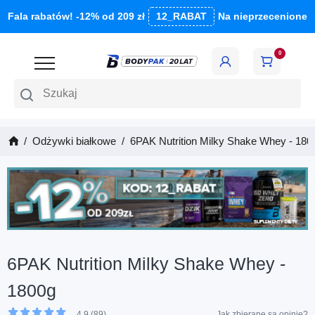
Fala rabatów! -12% od 209 zł
12_RABAT
Na nieprzecenione
0
Szukaj
Odżywki białkowe
6PAK Nutrition Milky Shake Whey - 180
6PAK Nutrition Milky Shake Whey -
1800g
4.9 (89)
Jak zbierane są opinie?