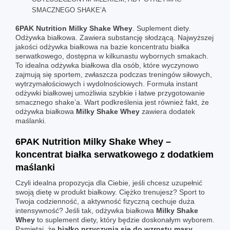
SMACZNEGO SHAKE’A
6PAK Nutrition Milky Shake Whey
. Suplement diety.
Odżywka białkowa. Zawiera substancję słodzącą. Najwyższej
jakości odżywka białkowa na bazie koncentratu białka
serwatkowego, dostępna w kilkunastu wybornych smakach.
To idealna odżywka białkowa dla osób, które wyczynowo
zajmują się sportem, zwłaszcza podczas treningów siłowych,
wytrzymałościowych i wydolnościowych. Formuła instant
odżywki białkowej umożliwia szybkie i łatwe przygotowanie
smacznego shake’a. Wart podkreślenia jest również fakt, że
odżywka białkowa
Milky Shake Whey
zawiera dodatek
maślanki.
6PAK Nutrition Milky Shake Whey –
koncentrat białka serwatkowego z dodatkiem
maślanki
Czyli idealna propozycja dla Ciebie, jeśli chcesz uzupełnić
swoją dietę w produkt białkowy. Ciężko trenujesz? Sport to
Twoja codzienność, a aktywność fizyczną cechuje duża
intensywność? Jeśli tak, odżywka białkowa
Milky Shake
Whey
to suplement diety, który będzie doskonałym wyborem.
Pamiętaj, że
białko
przyczynia się do wzrostu masy