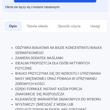
Oferta nie łączy się z kodami rabatowymi.
Opis
Tabela składu
Sposób użycia
Uwagi
ODŻYWKA BIAŁKOWA NA BAZIE KONCENTRATU BIAŁKA
SERWATKOWEGO
ZAWIERA DODATEK MAŚLANKI
IDEALNA PROPOZYCJA DLA OSÓB AKTYWNYCH
FIZYCZNIE
BIAŁKO PRZYCZYNIA SIĘ DO WZROSTU I UTRZYMANIA
MASY MIĘŚNIOWEJ ORAZ POMAGA W UTRZYMANIU
ZDROWYCH KOŚCI
DZIĘKI FORMULE INSTANT KAŻDA PORCJA
ZNAKOMICIE SIĘ ROZPUSZCZA
KILKANAŚCIE WARIANTÓW SMAKOWYCH DO WYBORU
WYSTARCZY ZMIESZAĆ Z WODĄ LUB
ODTŁUSZCZONYM MLEKIEM, ABY OTRZYMAĆ