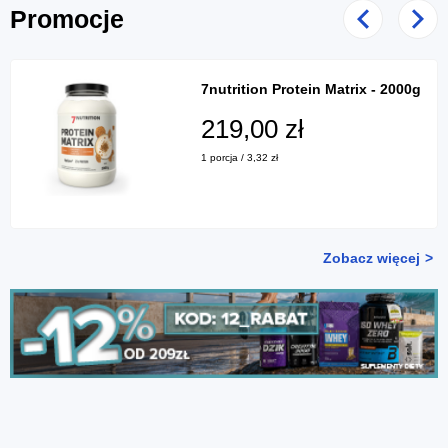
Promocje
Poprzedni
Nast
7nutrition Protein Matrix - 2000g
219,00 zł
1 porcja / 3,32 zł
Zobacz więcej