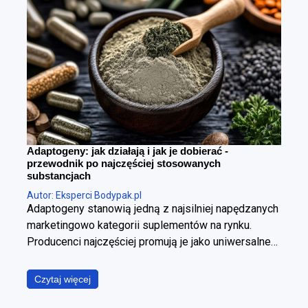
Adaptogeny: jak działają i jak je dobierać -
przewodnik po najczęściej stosowanych
substancjach
Autor: Eksperci Bodypak.pl
Adaptogeny stanowią jedną z najsilniej napędzanych
marketingowo kategorii suplementów na rynku.
Producenci najczęściej promują je jako uniwersalne
panaceum, obiecując jednoczesną poprawę jakości
snu, wzrost poziomu energii, wyostrzenie
Czytaj więcej
koncentracji, redukcję stresu oraz wzmocnienie
odporności. W ujęciu fizjologicznym i klinicznym jest