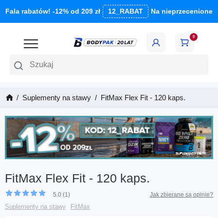
Fala rabatów! -12% od 209 zł
12_RABAT
Na nieprzecenione
0
Szukaj
Suplementy na stawy
FitMax Flex Fit - 120 kaps.
FitMax Flex Fit - 120 kaps.
5.0 (1)
Jak zbierane są opinie?
Suplementy na stawy
FitMax