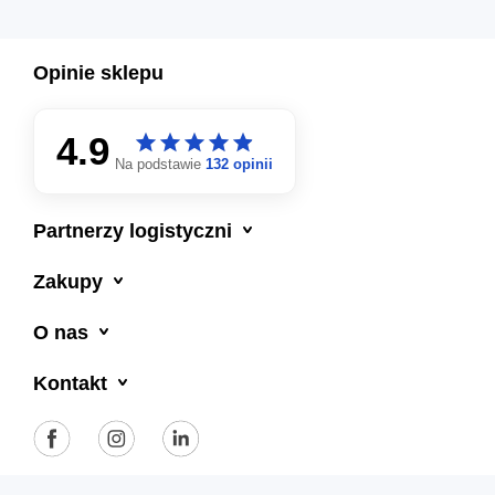
Opinie sklepu
4.9
star
star
star
star
star
star
star
star
star
star
Na podstawie
132 opinii

Partnerzy logistyczni

Zakupy

O nas

Kontakt