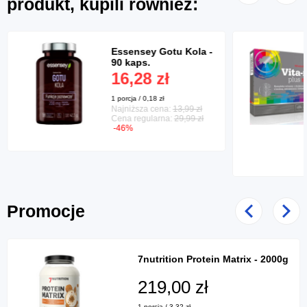
produkt, kupili również:
Essensey Gotu Kola -
90 kaps.
16,28 zł
1 porcja / 0,18 zł
Najniższa cena:
13,99 zł
Cena regularna:
29,99 zł
-46%
Promocje
Poprzedni
Nast
7nutrition Protein Matrix - 2000g
219,00 zł
1 porcja / 3,32 zł