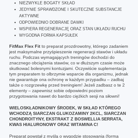
NIEZWYKLE BOGATY SKŁAD
JEDYNIE SPRAWDZONE I SKUTECZNE SUBSTANCJE
AKTYWNE
ODPOWIEDNIO DOBRANE DAWKI
WSPIERA REGENERACJĘ ORAZ STAN UKŁADU RUCHU
WYGODNA FORMA KAPSUŁEK
FitMax Flex Fit
to preparat prozdrowotny, którego zadaniem
jest maksymalne przyśpieszenie regeneracji stawów i układu
ruchu. Podczas wymagających treningów dochodzi do
znacznego obciążenia stawów, co w dłuższym czasie może
skutkować bolesnymi kontuzjami. Oczywiście suplementacja
tym preparatem to olbrzymie wsparcie dla organizmu, jednak
nie gwarantuje ona ochronę w każdym przypadku – zadbaj
także o rozgrzewkę przed treningiem! Jeżeli zadbasz o te 2
elementy – zapewnisz sobie odpowiedni poziom
przygotowania nawet do bardzo ciężkich sesji na siłowni!
WIELOSKŁADNIKOWY ŚRODEK, W SKŁAD KTÓREGO
WCHODZĄ SIARCZAN GLUKOZAMINY 2KCL, SIARCZAN
CHONDROITYNY, EKSTRAKT Z BOSWELLIA SERRATA,
KWAS HIALURONOWY ORAZ WITAMINA C!
Preparat powstał z myślą o wygodzie stosowania (forma