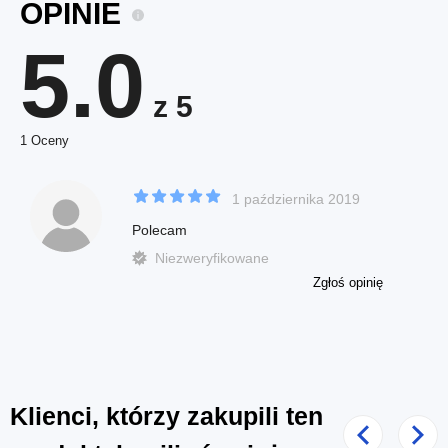
OPINIE
5.0
z 5
1 Oceny
1 października 2019
Polecam
Niezweryfikowane
Zgłoś opinię
Klienci, którzy zakupili ten
Poprzedni
Nast