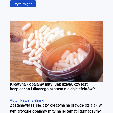
podczas gdy w rzeczywistości chodzi o coś
Czytaj więcej
znacznie bardziej precyzyjnego – zmniejszenie
poziomu tkanki tłuszczowej przy maksymalnym
zachowaniu masy mięśniowej. To fundamentalna
różnica. Można schudnąć i wyglądać gorzej – i
można redukować tkankę tłuszczową, poprawiając
sylwetkę. Cała sztuka polega na tym, żeby zrobić to
w kontrolowany sposób.
Kreatyna - obalamy mity! Jak działa, czy jest
bezpieczna i dlaczego czasem nie daje efektów?
Autor: Paweł Zieliński
Zastanawiasz się, czy kreatyna na prawdę działa? W
tym artykule obalamy mity na jej temat i tłumaczymy