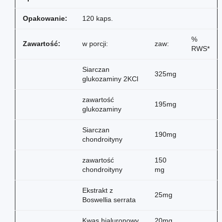
Opakowanie:
120 kaps.
%
Zawartość:
w porcji:
zaw:
RWS*
Siarczan
325mg
glukozaminy 2KCl
zawartość
195mg
glukozaminy
Siarczan
190mg
chondroityny
zawartość
150
chondroityny
mg
Ekstrakt z
25mg
Boswellia serrata
Kwas hialuronowy
20mg