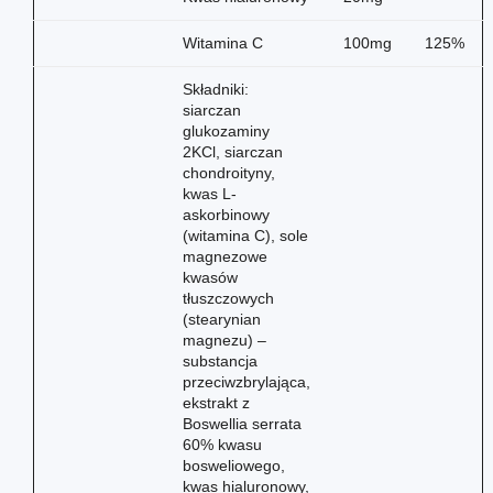
Witamina C
100mg
125%
Składniki:
siarczan
glukozaminy
2KCl, siarczan
chondroityny,
kwas L-
askorbinowy
(witamina C), sole
magnezowe
kwasów
tłuszczowych
(stearynian
magnezu) –
substancja
przeciwzbrylająca,
ekstrakt z
Boswellia serrata
60% kwasu
bosweliowego,
kwas hialuronowy,