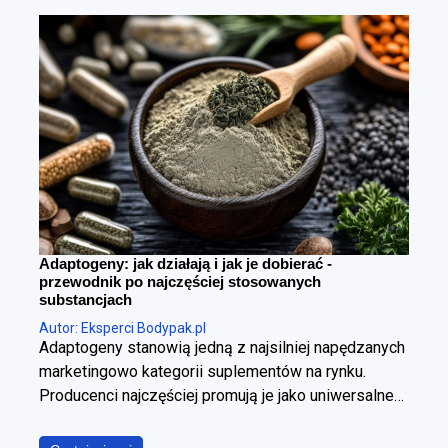
Adaptogeny: jak działają i jak je dobierać -
przewodnik po najczęściej stosowanych
substancjach
Autor: Eksperci Bodypak.pl
Adaptogeny stanowią jedną z najsilniej napędzanych
marketingowo kategorii suplementów na rynku.
Producenci najczęściej promują je jako uniwersalne
panaceum, obiecując jednoczesną poprawę jakości
snu, wzrost poziomu energii, wyostrzenie