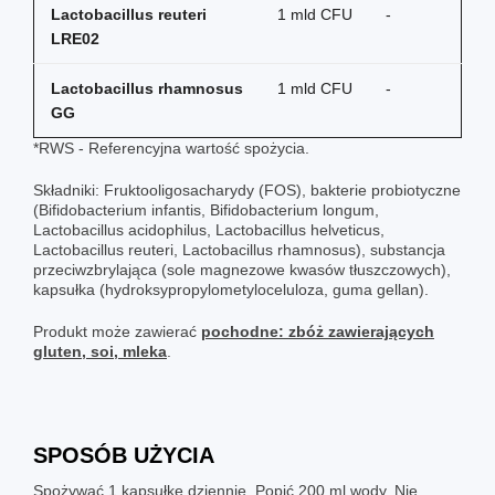
Lactobacillus reuteri
1 mld CFU
-
LRE02
Lactobacillus rhamnosus
1 mld CFU
-
GG
*RWS - Referencyjna wartość spożycia.
Składniki: Fruktooligosacharydy (FOS), bakterie probiotyczne
(Bifidobacterium infantis, Bifidobacterium longum,
Lactobacillus acidophilus, Lactobacillus helveticus,
Lactobacillus reuteri, Lactobacillus rhamnosus), substancja
przeciwzbrylająca (sole magnezowe kwasów tłuszczowych),
kapsułka (hydroksypropylometyloceluloza, guma gellan).
Produkt może zawierać
pochodne: zbóż zawierających
gluten, soi, mleka
.
SPOSÓB UŻYCIA
Spożywać 1 kapsułkę dziennie. Popić 200 ml wody. Nie