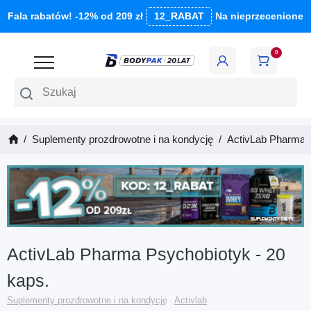
Fala rabatów! -12% od 209 zł
12_RABAT
Na nieprzecenione
0
Szukaj
Suplementy prozdrowotne i na kondycję
ActivLab Pharma P
ActivLab Pharma Psychobiotyk - 20
kaps.
Suplementy prozdrowotne i na kondycję
Activlab