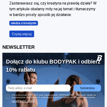
Zastanawiasz się, czy kreatyna na prawdę działa? W
tym artykule obalamy mity na jej temat i tłumaczymy
w bardzo prosty sposób jej działanie.
wiedza o kreatynie
Czytaj więcej
NEWSLETTER
Dołącz do klubu BODYPAK i odbierz
10% rabatu
Subskrybuj
Chcę otrzymać KOD -10% oraz subskrybować NEWSLETTER - Wyrażam zgodę na
przetwarzanie moich danych osobowych w postaci adresu email w celu przesyłania
informacji handlowych (w tym ofert specjalnych i promocji) w formie newslettera za
rozwiń treść zgody
pomocą środków komunikacji elektronicznej przez Trec Nutrition Sp. z o.o. z siedzibą w
Gdyni. Newsletter jest wysyłany zgodnie z postanowieniami ustawy z dnia 18 lipca 2002