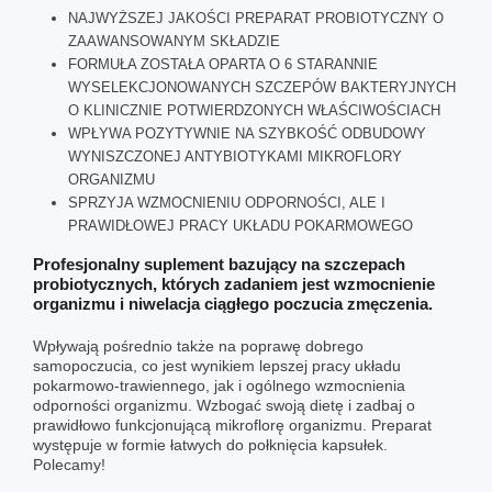
NAJWYŻSZEJ JAKOŚCI PREPARAT PROBIOTYCZNY O
ZAAWANSOWANYM SKŁADZIE
FORMUŁA ZOSTAŁA OPARTA O 6 STARANNIE
WYSELEKCJONOWANYCH SZCZEPÓW BAKTERYJNYCH
O KLINICZNIE POTWIERDZONYCH WŁAŚCIWOŚCIACH
WPŁYWA POZYTYWNIE NA SZYBKOŚĆ ODBUDOWY
WYNISZCZONEJ ANTYBIOTYKAMI MIKROFLORY
ORGANIZMU
SPRZYJA WZMOCNIENIU ODPORNOŚCI, ALE I
PRAWIDŁOWEJ PRACY UKŁADU POKARMOWEGO
Profesjonalny suplement bazujący na szczepach
probiotycznych, których zadaniem jest wzmocnienie
organizmu i niwelacja ciągłego poczucia zmęczenia.
Wpływają pośrednio także na poprawę dobrego
samopoczucia, co jest wynikiem lepszej pracy układu
pokarmowo-trawiennego, jak i ogólnego wzmocnienia
odporności organizmu. Wzbogać swoją dietę i zadbaj o
prawidłowo funkcjonującą mikroflorę organizmu. Preparat
występuje w formie łatwych do połknięcia kapsułek.
Polecamy!