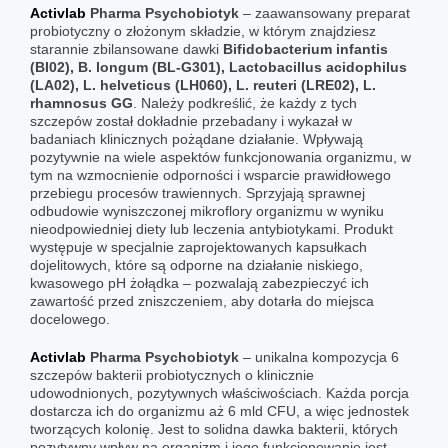
Activlab
Pharma Psychobiotyk
– zaawansowany preparat
probiotyczny o złożonym składzie, w którym znajdziesz
starannie zbilansowane dawki
Bifidobacterium infantis
(BI02), B. longum (BL-G301), Lactobacillus acidophilus
(LA02), L. helveticus (LH060), L. reuteri (LRE02), L.
rhamnosus GG
. Należy podkreślić, że każdy z tych
szczepów został dokładnie przebadany i wykazał w
badaniach klinicznych pożądane działanie. Wpływają
pozytywnie na wiele aspektów funkcjonowania organizmu, w
tym na wzmocnienie odporności i wsparcie prawidłowego
przebiegu procesów trawiennych. Sprzyjają sprawnej
odbudowie wyniszczonej mikroflory organizmu w wyniku
nieodpowiedniej diety lub leczenia antybiotykami. Produkt
występuje w specjalnie zaprojektowanych kapsułkach
dojelitowych, które są odporne na działanie niskiego,
kwasowego pH żołądka – pozwalają zabezpieczyć ich
zawartość przed zniszczeniem, aby dotarła do miejsca
docelowego.
Activlab
Pharma Psychobiotyk
– unikalna kompozycja 6
szczepów bakterii probiotycznych o klinicznie
udowodnionych, pozytywnych właściwościach. Każda porcja
dostarcza ich do organizmu aż 6 mld CFU, a więc jednostek
tworzących kolonię. Jest to solidna dawka bakterii, których
pozytywny wpływ na organizm i jego funkcjonowanie jest