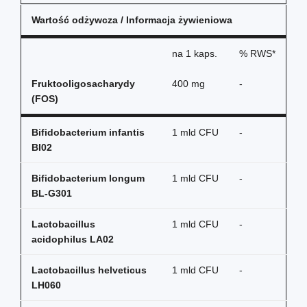
Wartość odżywcza / Informacja żywieniowa
na
1 kaps.
% RWS*
Fruktooligosacharydy
400 mg
-
(FOS)
Bifidobacterium infantis
1 mld CFU
-
BI02
Bifidobacterium longum
1 mld CFU
-
BL-G301
Lactobacillus
1 mld CFU
-
acidophilus LA02
Lactobacillus helveticus
1 mld CFU
-
LH060