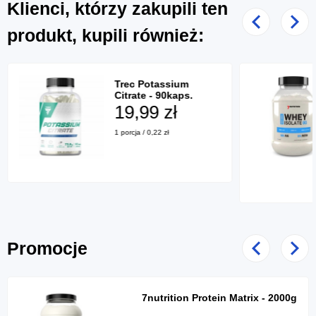
Klienci, którzy zakupili ten
Poprzedni
Nast
produkt, kupili również:
Trec Potassium
Citrate - 90kaps.
19,99 zł
1 porcja / 0,22 zł
Promocje
Poprzedni
Nast
7nutrition Protein Matrix - 2000g