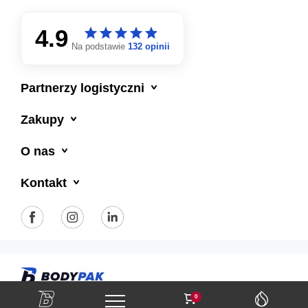
4.9
star
star
star
star
star
star
star
star
star
star
Na podstawie
132 opinii

Partnerzy logistyczni

Zakupy

O nas

Kontakt
Polityka prywatności
Regulamin sklepu
0