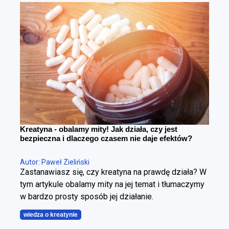
różnica. Można schudnąć i wyglądać gorzej – i
można redukować tkankę tłuszczową, poprawiając
sylwetkę. Cała sztuka polega na tym, żeby zrobić to
w kontrolowany sposób.
Kreatyna - obalamy mity! Jak działa, czy jest
bezpieczna i dlaczego czasem nie daje efektów?
Autor: Paweł Zieliński
Zastanawiasz się, czy kreatyna na prawdę działa? W
tym artykule obalamy mity na jej temat i tłumaczymy
w bardzo prosty sposób jej działanie.
wiedza o kreatynie