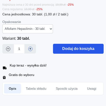
Najniższa cena z 30 dni przed promocją:
19,99 zł
-25%
Cena regularna:
19,99 zł
-25%
Cena jednostkowa: 30 tabl. (1,00 zł / 2 tabl.)
Opakowanie
Wariant:
30 tabl.
Dodaj do koszyka
−
+
Kup teraz - wysyłka dziś!
Gratis do wyboru
Opis
Tabela składu
Sposób użycia
Uwagi