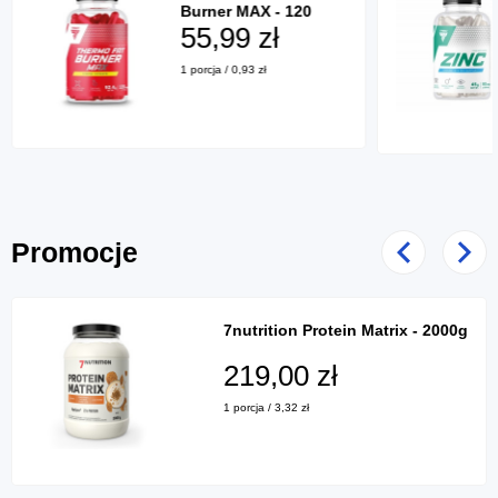
Burner MAX - 120
kaps.
55,99 zł
1 porcja / 0,93 zł
Promocje
Poprzedni
Nast
7nutrition Protein Matrix - 2000g
219,00 zł
1 porcja / 3,32 zł