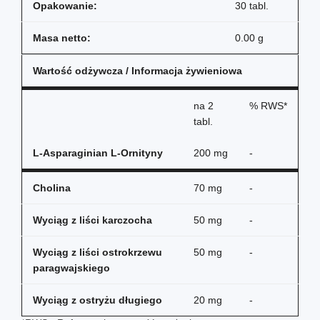
Opakowanie:
30 tabl.
Masa netto:
0.00 g
Wartość odżywcza / Informacja żywieniowa
na
2
% RWS*
tabl.
L-Asparaginian L-Ornityny
200 mg
-
Cholina
70 mg
-
Wyciąg z liści karczocha
50 mg
-
Wyciąg z liści ostrokrzewu
50 mg
-
paragwajskiego
Wyciąg z ostryżu długiego
20 mg
-