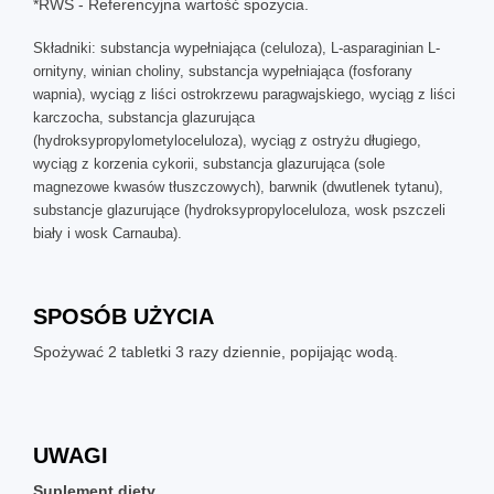
*RWS - Referencyjna wartość spożycia.
Składniki: substancja wypełniająca (celuloza), L-asparaginian L-
ornityny, winian choliny, substancja wypełniająca (fosforany
wapnia), wyciąg z liści ostrokrzewu paragwajskiego, wyciąg z liści
karczocha, substancja glazurująca
(hydroksypropylometyloceluloza), wyciąg z ostryżu długiego,
wyciąg z korzenia cykorii, substancja glazurująca (sole
magnezowe kwasów tłuszczowych), barwnik (dwutlenek tytanu),
substancje glazurujące (hydroksypropyloceluloza, wosk pszczeli
biały i wosk Carnauba).
SPOSÓB UŻYCIA
Spożywać 2 tabletki 3 razy dziennie, popijając wodą.
UWAGI
Suplement diety.