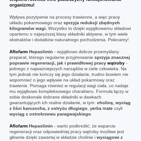
organizmu!
Wpływa pozytywnie na procesy trawienne, a więc pracę
układu pokarmowego oraz
sprzyja redukcji zbędnych
kilogramów wagi.
Wszystko to dzięki wyjątkowemu składowi
opartemu o najwyższej klasy składniki aktywne, w tym wiele
ekstraktów i dodatków naturalnego pochodzenia. Polecamy!
Aflofarm
Hepaslimin
- wyjątkowo dobrze przemyślany
preparat, którego regularne przyjmowanie
sprzyja znacznej
poprawie regeneracji, jak i prawidłowej pracy
wątroby
-
jednego z najważniejszych narządów w ciele człowieka. Na
tym jednak nie kończy się jego działanie, trudno bowiem nie
wspomnieć o jego wpływie na układ pokarmowy oraz
trawienie. Pomaga również w regulacji wagi ciała, co nadaje
mu wyjątkowo kompleksowego charakteru. Formuła łączy w
sobie doskonale dobrane składniki w dawkach
gwarantujących ich realne działanie, w tym:
cholinę, wyciąg
z liści karczocha, z ostryżu długiego
,
yerba mate
czyli
wyciąg z ostrokrzewu paragwajskiego
.
Aflofarm
Hepaslimin
- warto podkreślić, że wsparcie
regeneracji oraz odpowiedniej pracy wątroby możliwe jest
głównie dzięki zawartej w składzie cholinie i
wyciągowi z