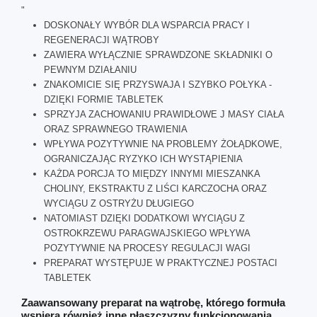
"
DOSKONAŁY WYBÓR DLA WSPARCIA PRACY I
REGENERACJI WĄTROBY
ZAWIERA WYŁĄCZNIE SPRAWDZONE SKŁADNIKI O
PEWNYM DZIAŁANIU
ZNAKOMICIE SIĘ PRZYSWAJA I SZYBKO POŁYKA -
DZIĘKI FORMIE TABLETEK
SPRZYJA ZACHOWANIU PRAWIDŁOWE J MASY CIAŁA
ORAZ SPRAWNEGO TRAWIENIA
WPŁYWA POZYTYWNIE NA PROBLEMY ŻOŁĄDKOWE,
OGRANICZAJĄC RYZYKO ICH WYSTĄPIENIA
KAŻDA PORCJA TO MIĘDZY INNYMI MIESZANKA
CHOLINY, EKSTRAKTU Z LIŚCI KARCZOCHA ORAZ
WYCIĄGU Z OSTRYŻU DŁUGIEGO
NATOMIAST DZIĘKI DODATKOWI WYCIĄGU Z
OSTROKRZEWU PARAGWAJSKIEGO WPŁYWA
POZYTYWNIE NA PROCESY REGULACJI WAGI
PREPARAT WYSTĘPUJE W PRAKTYCZNEJ POSTACI
TABLETEK
Zaawansowany preparat na wątrobę, którego formuła
wspiera również inne płaszczyzny funkcjonowania