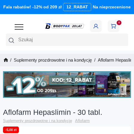
Fala rabatów! -12% od 209 zł
12_RABAT
Na nieprzecenione
0
Szukaj
Suplementy prozdrowotne i na kondycję
Aflofarm Hepaslimi
Aflofarm Hepaslimin - 30 tabl.
Suplementy prozdrowotne i na kondycję
Aflofarm
-5,00 zł