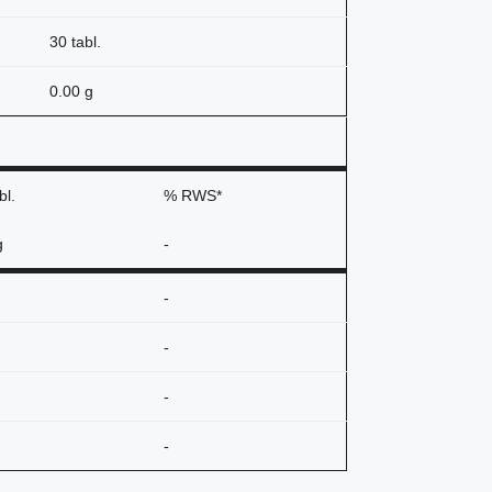
30 tabl.
0.00 g
bl.
% RWS*
g
-
-
-
-
-