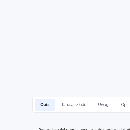
Opis
Tabela składu
Uwagi
Opin
Podaruj swojej mamie zestaw, który zadba o jej 