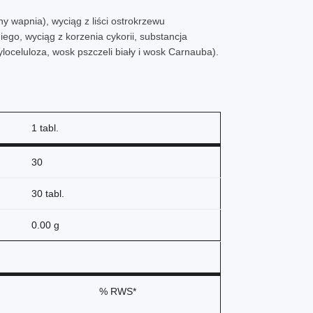
ny wapnia), wyciąg z liści ostrokrzewu
iego, wyciąg z korzenia cykorii, substancja
oceluloza, wosk pszczeli biały i wosk Carnauba).
1 tabl.
30
30 tabl.
0.00 g
% RWS*