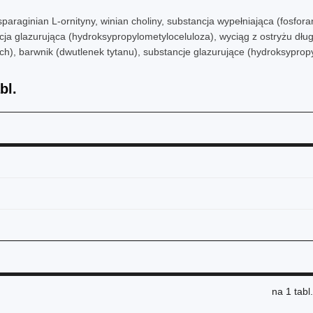
sparaginian L-ornityny, winian choliny, substancja wypełniająca (fosfora
cja glazurująca (hydroksypropylometyloceluloza), wyciąg z ostryżu dług
, barwnik (dwutlenek tytanu), substancje glazurujące (hydroksypropyl
bl.
na
1 tabl.