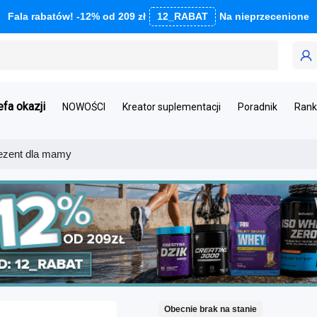
Fala rabatów! -12% od 209 zł
12_RABAT
Na nieprzecenione
efa okazji
NOWOŚCI
Kreator suplementacji
Poradnik
Rank
ezent dla mamy
Obecnie brak na stanie