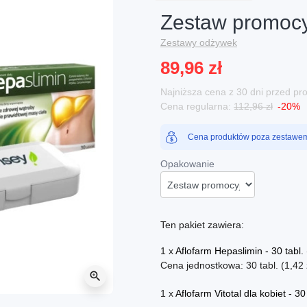
Zestaw promocy
Zestawy odżywek
89,96 zł
Najniższa cena z 30 dni przed p
Cena regularna:
112,96 zł
-20%
Cena produktów poza zestawem:
Opakowanie
Ten pakiet zawiera:
1 x
Aflofarm Hepaslimin - 30 tabl.
Cena jednostkowa: 30 tabl. (1,42 zł
zoom_in
1 x
Aflofarm Vitotal dla kobiet - 30 