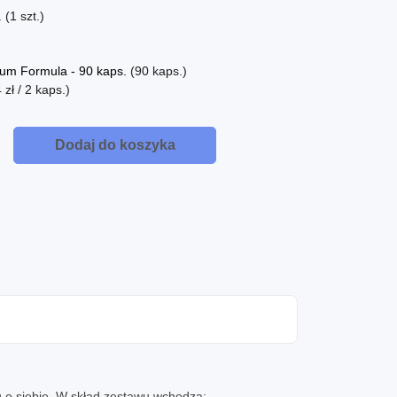
.
(1 szt.)
um Formula - 90 kaps.
(90 kaps.)
zł / 2 kaps.)
Dodaj do koszyka
u o siebie. W skład zestawu wchodzą: