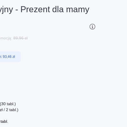
jny - Prezent dla mamy
romocją:
89,96 zł
 93,46 zł
(30 tabl.)
 / 2 tabl.)
tabl.