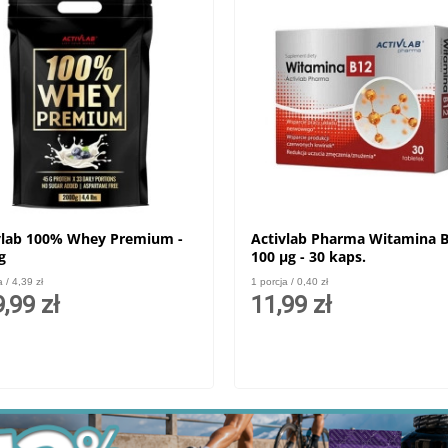
vlab 100% Whey Premium -
Activlab Pharma Witamina 
g
100 μg - 30 kaps.
a / 4,39 zł
1 porcja / 0,40 zł
,99 zł
11,99 zł