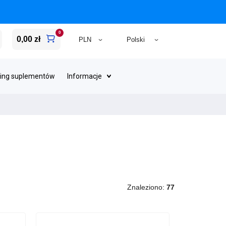
0
0,00 zł
ing suplementów
Informacje
Znaleziono:
77