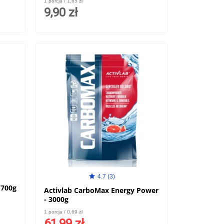
1 porcja / 1,65 zł
tabl.
9,90 zł
4.7 (3)
 700g
Activlab CarboMax Energy Power
- 3000g
1 porcja / 0,69 zł
61,99 zł