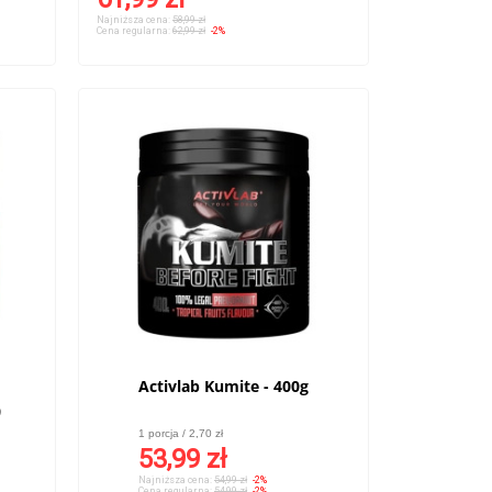
Najniższa cena:
58,99 zł
Cena regularna:
62,99 zł
-2%
Activlab Kumite - 400g
0
1 porcja / 2,70 zł
53,99 zł
Najniższa cena:
54,99 zł
-2%
Cena regularna:
54,99 zł
-2%