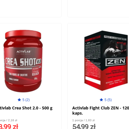
5 (2)
5 (5)
tivlab Crea Shot 2.0 - 500 g
Activlab Fight Club ZEN - 12
kaps.
rcja / 2,16 zł
1 porcja / 1,83 zł
3,99 zł
54,99 zł