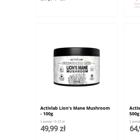
Najn
Cena
Activlab Lion's Mane Mushroom
Acti
- 100g
500g
1 porcja / 0,12 zł
1 porcj
49,99 zł
64,