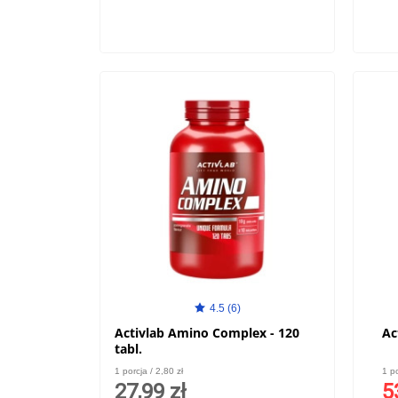
4.5 (6)
Activlab Amino Complex - 120
Ac
tabl.
1 porcja / 2,80 zł
1 po
27,99 zł
5