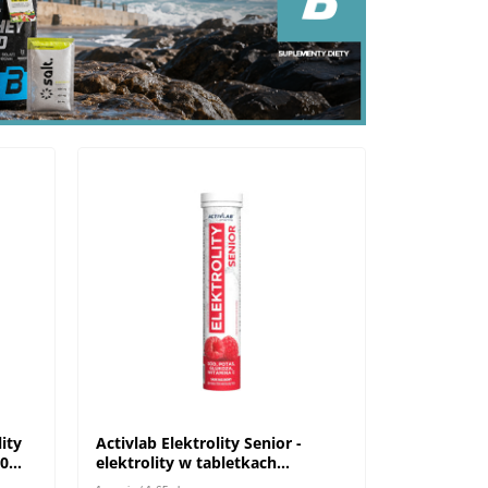
lity
Activlab Elektrolity Senior -
20
elektrolity w tabletkach
musujących dla seniorów - 20