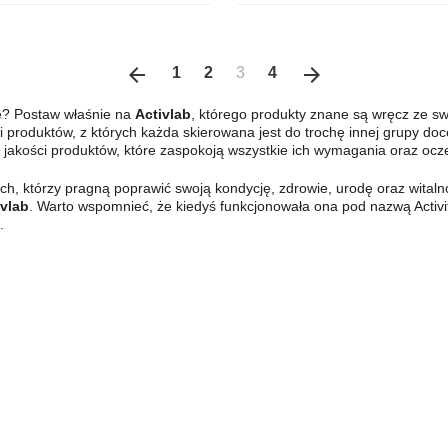
arrow_back
Poprzedni
arrow_forward
Następny
1
2
3
4
e? Postaw właśnie na
Activlab
, którego produkty znane są wręcz ze sw
inii produktów, z których każda skierowana jest do trochę innej grupy 
jakości produktów, które zaspokoją wszystkie ich wymagania oraz ocz
ch, którzy pragną poprawić swoją kondycję, zdrowie, urodę oraz witaln
ivlab
. Warto wspomnieć, że kiedyś funkcjonowała ona pod nazwą Activit
.