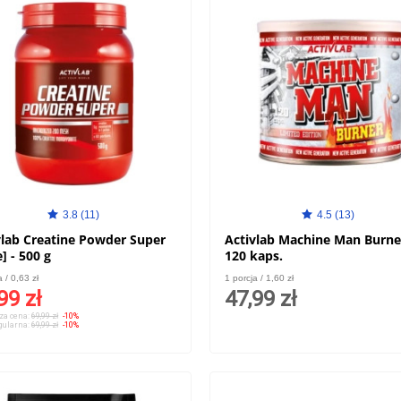
3.8 (11)
4.5 (13)
vlab Creatine Powder Super
Activlab Machine Man Burne
] - 500 g
120 kaps.
a / 0,63 zł
1 porcja / 1,60 zł
99 zł
47,99 zł
za cena:
69,99 zł
-10%
gularna:
69,99 zł
-10%