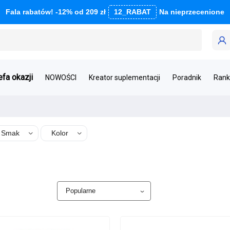
Fala rabatów! -12% od 209 zł
12_RABAT
Na nieprzecenione
efa okazji
NOWOŚCI
Kreator suplementacji
Poradnik
Rank
Smak
Kolor