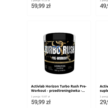
1 porcja / 0,15 zł
1 porcj
59,99 zł
49,
Activlab Horizon Turbo Rush Pre-
Acti
Workout - przedtreningówka -
supl
300g
mężc
1 porcja / 0,67 zł
1 porcj
59,99 zł
29,