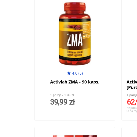
4.6 (5)
Activlab ZMA - 90 kaps.
Acti
[Pure
1 porcja / 1,33 zł
1 porcj
39,99 zł
62,
Najniżs
Cena re