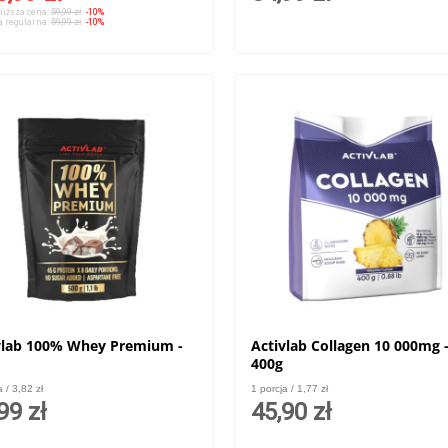
iższa cena:
59,99 zł
-10%
 regularna:
59,99 zł
-10%
vlab 100% Whey Premium -
Activlab Collagen 10 000mg 
400g
a / 3,82 zł
1 porcja / 1,77 zł
99 zł
45,90 zł