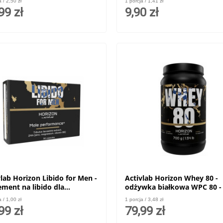
a / 2,50 zł
1 porcja / 1,41 zł
99 zł
9,90 zł
vlab Horizon Libido for Men -
Activlab Horizon Whey 80 -
ement na libido dla
odżywka białkowa WPC 80 -
zyzn - 30kaps.
a / 1,00 zł
1 porcja / 3,48 zł
99 zł
79,99 zł