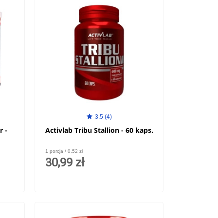
3.5 (4)
r -
Activlab Tribu Stallion - 60 kaps.
1 porcja / 0,52 zł
30,99 zł