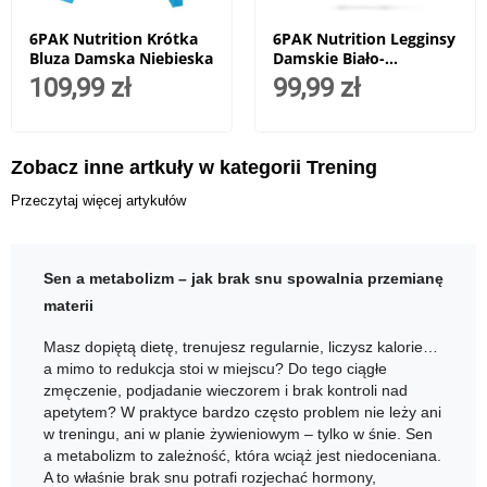
6PAK Nutrition Krótka
6PAK Nutrition Legginsy
Bluza Damska Niebieska
Damskie Biało-
Niebieskie
109,99 zł
99,99 zł
Zobacz inne artkuły w kategorii Trening
Przeczytaj więcej artykułów
Sen a metabolizm – jak brak snu spowalnia przemianę
materii
Masz dopiętą dietę, trenujesz regularnie, liczysz kalorie…
a mimo to redukcja stoi w miejscu? Do tego ciągłe
zmęczenie, podjadanie wieczorem i brak kontroli nad
apetytem? W praktyce bardzo często problem nie leży ani
w treningu, ani w planie żywieniowym – tylko w śnie. Sen
a metabolizm to zależność, która wciąż jest niedoceniana.
A to właśnie brak snu potrafi rozjechać hormony,