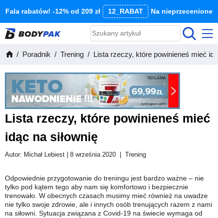
Fala rabatów! -12% od 209 zł
12_RABAT
Na nieprzecenione
Poradnik
Trening
Lista rzeczy, które powinieneś mieć idą
Lista rzeczy, które powinieneś mieć
idąc na siłownię
Autor:
Michał Lebiest
| 8 września 2020
|
Trening
Odpowiednie przygotowanie do treningu jest bardzo ważne – nie
tylko pod kątem tego aby nam się komfortowo i bezpiecznie
trenowało. W obecnych czasach musimy mieć również na uwadze
nie tylko swoje zdrowie, ale i innych osób trenujących razem z nami
na siłowni. Sytuacja związana z Covid-19 na świecie wymaga od