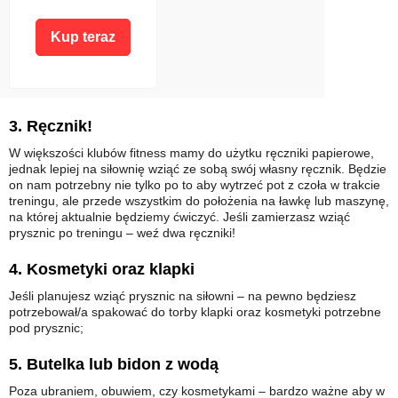
Kup teraz
3. Ręcznik!
W większości klubów fitness mamy do użytku ręczniki papierowe,
jednak lepiej na siłownię wziąć ze sobą swój własny ręcznik. Będzie
on nam potrzebny nie tylko po to aby wytrzeć pot z czoła w trakcie
treningu, ale przede wszystkim do położenia na ławkę lub maszynę,
na której aktualnie będziemy ćwiczyć. Jeśli zamierzasz wziąć
prysznic po treningu – weź dwa ręczniki!
4. Kosmetyki oraz klapki
Jeśli planujesz wziąć prysznic na siłowni – na pewno będziesz
potrzebował/a spakować do torby klapki oraz kosmetyki potrzebne
pod prysznic;
5. Butelka lub bidon z wodą
Poza ubraniem, obuwiem, czy kosmetykami – bardzo ważne aby w