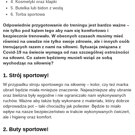
4. Kosmetyki oraz klapki
5. Butelka lub bidon z wodą
6. Torba sportowa
Odpowiednie przygotowanie do treningu jest bardzo ważne –
nie tylko pod kątem tego aby nam się komfortowo i
bezpiecznie trenowało. W obecnych czasach musimy mieć
również na uwadze nie tylko swoje zdrowie, ale i innych osób
trenujących razem z nami na siłowni. Sytuacja związana z
Covid-19 na świecie wymaga od nas szczególnej ostrożności
na siłowni. Co zatem będziemy musieli wziąć ze sobą
wychodząc na siłownię?
1. Strój sportowy!
W przypadku stroju sportowego na siłownię – kolor, czy też marka
ubrań będzie miała mniejsze znaczenie. Najważniejsze aby ubranie
oraz bielizna były wygodne i nie ograniczało nam wykonywanych
ruchów. Ważne aby także były wykonane z materiału, który dobrze
odprowadza pot – taki chociażby jak poliester. Będzie to miało
wpływ na nasze bezpieczeństwo w trakcie wykonywanych ćwiczeń,
ale i higienę oraz komfort.
2. Buty sportowe!