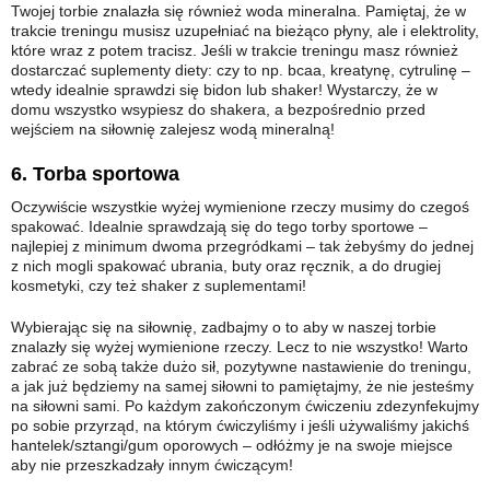
Twojej torbie znalazła się również woda mineralna. Pamiętaj, że w
trakcie treningu musisz uzupełniać na bieżąco płyny, ale i elektrolity,
które wraz z potem tracisz. Jeśli w trakcie treningu masz również
dostarczać suplementy diety: czy to np. bcaa, kreatynę, cytrulinę –
wtedy idealnie sprawdzi się bidon lub shaker! Wystarczy, że w
domu wszystko wsypiesz do shakera, a bezpośrednio przed
wejściem na siłownię zalejesz wodą mineralną!
6. Torba sportowa
Oczywiście wszystkie wyżej wymienione rzeczy musimy do czegoś
spakować. Idealnie sprawdzają się do tego torby sportowe –
najlepiej z minimum dwoma przegródkami – tak żebyśmy do jednej
z nich mogli spakować ubrania, buty oraz ręcznik, a do drugiej
kosmetyki, czy też shaker z suplementami!
Wybierając się na siłownię, zadbajmy o to aby w naszej torbie
znalazły się wyżej wymienione rzeczy. Lecz to nie wszystko! Warto
zabrać ze sobą także dużo sił, pozytywne nastawienie do treningu,
a jak już będziemy na samej siłowni to pamiętajmy, że nie jesteśmy
na siłowni sami. Po każdym zakończonym ćwiczeniu zdezynfekujmy
po sobie przyrząd, na którym ćwiczyliśmy i jeśli używaliśmy jakichś
hantelek/sztangi/gum oporowych – odłóżmy je na swoje miejsce
aby nie przeszkadzały innym ćwiczącym!