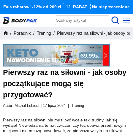
Fala rabatów! -12% od 209 zł
12_RABAT
Na nieprzecenione
Poradnik
Trening
Pierwszy raz na siłowni - jak osoby p
Pierwszy raz na siłowni - jak osoby
początkujące mogą się
przygotować?
Autor:
Michał Lebiest
| 17 lipca 2024
|
Trening
Pierwszy raz na siłowni nie musi być wcale taki trudny, jak się
wydaje! Niewiedza na temat ćwiczeń czy też obawa przed nowym
miejscem nie muszą powodować, że pierwsza wizyta na siłowni