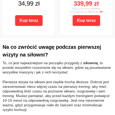
34,99 zł
339,99 zł
Najniższa cena:
299,99 zł
Cena regularna:
359,99 zł
-6%
Kup teraz
Kup teraz
Na co zwrócić uwagę podczas pierwszej
wizyty na siłowni?
To, co jest najważniejsze na początku przygody z
siłownią
, to
przede wszystkim rozeznanie się na siłowni, gdzie są poustawianie
wszystkie maszyny i jak z nich korzystać.
Pierwsza wizyta na siłowni jest zwykle trochę dłuższa. Dobrze jest
zarezerwować nieco więcej czasu na pierwszy trening, aby mieć
odpowiednią ilość czasu na poznanie siłowni, rozgrzewkę i sam
trening. Musisz pamiętać, aby przed każdym treningiem poświęcić
10-15 minut na odpowiednią rozgrzewkę. Jest ona niezmiernie
ważna, gdyż przygotowuje ciało do ćwiczeń oraz minimalizuje
ryzyko kontuzji.