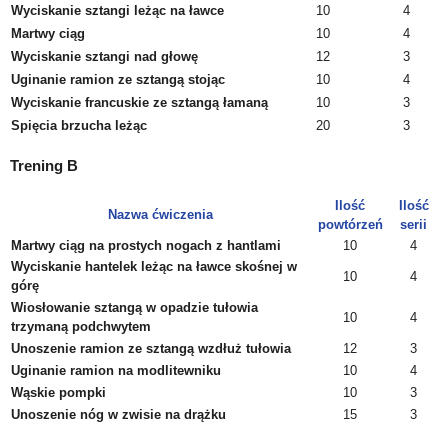
Wyciskanie sztangi leżąc na ławce
10
4
Martwy ciąg
10
4
Wyciskanie sztangi nad głowę
12
3
Uginanie ramion ze sztangą stojąc
10
4
Wyciskanie francuskie ze sztangą łamaną
10
3
Spięcia brzucha leżąc
20
3
Trening B
Ilość
Ilość
Nazwa ćwiczenia
powtórzeń
serii
Martwy ciąg na prostych nogach z hantlami
10
4
Wyciskanie hantelek leżąc na ławce skośnej w
10
4
górę
Wiosłowanie sztangą w opadzie tułowia
10
4
trzymaną podchwytem
Unoszenie ramion ze sztangą wzdłuż tułowia
12
3
Uginanie ramion na modlitewniku
10
4
Wąskie pompki
10
3
Unoszenie nóg w zwisie na drążku
15
3