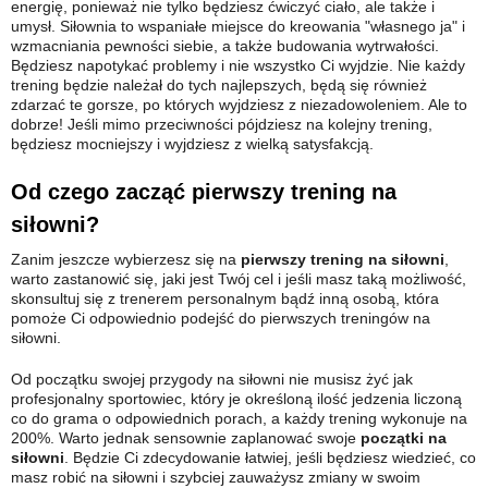
energię, ponieważ nie tylko będziesz ćwiczyć ciało, ale także i
umysł. Siłownia to wspaniałe miejsce do kreowania "własnego ja" i
wzmacniania pewności siebie, a także budowania wytrwałości.
Będziesz napotykać problemy i nie wszystko Ci wyjdzie. Nie każdy
trening będzie należał do tych najlepszych, będą się również
zdarzać te gorsze, po których wyjdziesz z niezadowoleniem. Ale to
dobrze! Jeśli mimo przeciwności pójdziesz na kolejny trening,
będziesz mocniejszy i wyjdziesz z wielką satysfakcją.
Od czego zacząć pierwszy trening na
siłowni?
Zanim jeszcze wybierzesz się na
pierwszy trening na siłowni
,
warto zastanowić się, jaki jest Twój cel i jeśli masz taką możliwość,
skonsultuj się z trenerem personalnym bądź inną osobą, która
pomoże Ci odpowiednio podejść do pierwszych treningów na
siłowni.
Od początku swojej przygody na siłowni nie musisz żyć jak
profesjonalny sportowiec, który je określoną ilość jedzenia liczoną
co do grama o odpowiednich porach, a każdy trening wykonuje na
200%. Warto jednak sensownie zaplanować swoje
początki na
siłowni
. Będzie Ci zdecydowanie łatwiej, jeśli będziesz wiedzieć, co
masz robić na siłowni i szybciej zauważysz zmiany w swoim