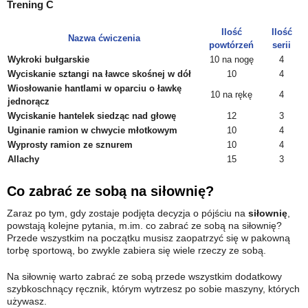
Trening C
Ilość
Ilość
Nazwa ćwiczenia
powtórzeń
serii
Wykroki bułgarskie
10 na nogę
4
Wyciskanie sztangi na ławce skośnej w dół
10
4
Wiosłowanie hantlami w oparciu o ławkę
10 na rękę
4
jednorącz
Wyciskanie hantelek siedząc nad głowę
12
3
Uginanie ramion w chwycie młotkowym
10
4
Wyprosty ramion ze sznurem
10
4
Allachy
15
3
Co zabrać ze sobą na siłownię?
Zaraz po tym, gdy zostaje podjęta decyzja o pójściu na
siłownię
,
powstają kolejne pytania, m.im. co zabrać ze sobą na siłownię?
Przede wszystkim na początku musisz zaopatrzyć się w pakowną
torbę sportową, bo zwykle zabiera się wiele rzeczy ze sobą.
Na siłownię warto zabrać ze sobą przede wszystkim dodatkowy
szybkoschnący ręcznik, którym wytrzesz po sobie maszyny, których
używasz.