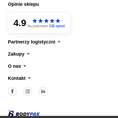
Opinie sklepu
4.9
star
star
star
star
star
star
star
star
star
star
Na podstawie
132 opinii

Partnerzy logistyczni

Zakupy

O nas

Kontakt