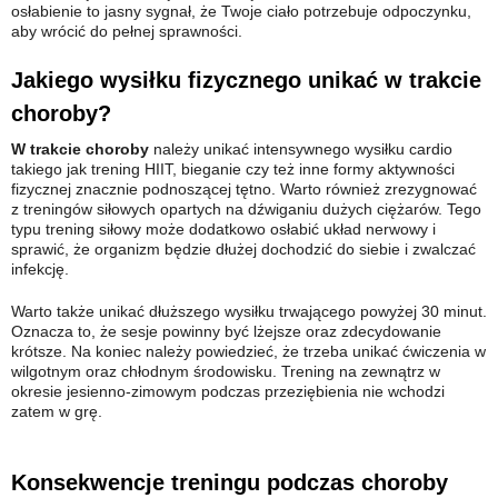
osłabienie to jasny sygnał, że Twoje ciało potrzebuje odpoczynku,
aby wrócić do pełnej sprawności.
Jakiego wysiłku fizycznego unikać w trakcie
choroby?
W trakcie choroby
należy unikać intensywnego wysiłku cardio
takiego jak trening HIIT, bieganie czy też inne formy aktywności
fizycznej znacznie podnoszącej tętno. Warto również zrezygnować
z treningów siłowych opartych na dźwiganiu dużych ciężarów. Tego
typu trening siłowy może dodatkowo osłabić układ nerwowy i
sprawić, że organizm będzie dłużej dochodzić do siebie i zwalczać
infekcję.
Warto także unikać dłuższego wysiłku trwającego powyżej 30 minut.
Oznacza to, że sesje powinny być lżejsze oraz zdecydowanie
krótsze. Na koniec należy powiedzieć, że trzeba unikać ćwiczenia w
wilgotnym oraz chłodnym środowisku. Trening na zewnątrz w
okresie jesienno-zimowym podczas przeziębienia nie wchodzi
zatem w grę.
Konsekwencje treningu podczas choroby