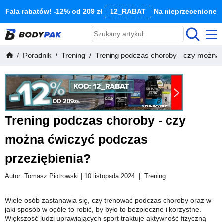
Fala rabatów! -12% od 209 zł
12_RABAT
Na nieprzecenione
Poradnik
Trening
Trening podczas choroby - czy można 
Trening podczas choroby - czy
można ćwiczyć podczas
przeziębienia?
Autor:
Tomasz Piotrowski
| 10 listopada 2024
|
Trening
Wiele osób zastanawia się, czy trenować podczas choroby oraz w
jaki sposób w ogóle to robić, by było to bezpieczne i korzystne.
Większość ludzi uprawiających sport traktuje aktywność fizyczną