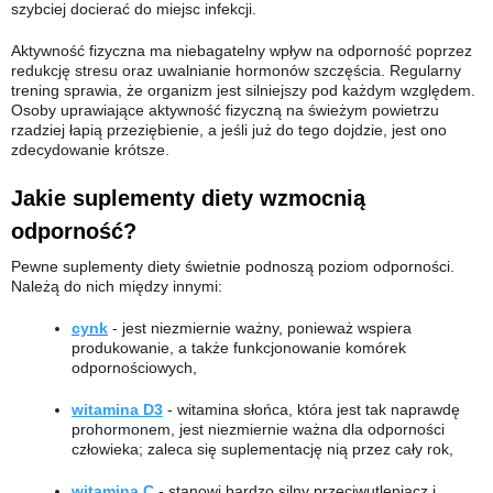
szybciej docierać do miejsc infekcji.
Aktywność fizyczna ma niebagatelny wpływ na odporność poprzez
redukcję stresu oraz uwalnianie hormonów szczęścia. Regularny
trening sprawia, że organizm jest silniejszy pod każdym względem.
Osoby uprawiające aktywność fizyczną na świeżym powietrzu
rzadziej łapią przeziębienie, a jeśli już do tego dojdzie, jest ono
zdecydowanie krótsze.
Jakie suplementy diety wzmocnią
odporność?
Pewne suplementy diety świetnie podnoszą poziom odporności.
Należą do nich między innymi:
cynk
- jest niezmiernie ważny, ponieważ wspiera
produkowanie, a także funkcjonowanie komórek
odpornościowych,
witamina D3
- witamina słońca, która jest tak naprawdę
prohormonem, jest niezmiernie ważna dla odporności
człowieka; zaleca się suplementację nią przez cały rok,
witamina C
- stanowi bardzo silny przeciwutleniacz i