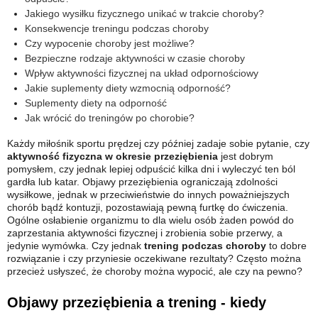
Jakiego wysiłku fizycznego unikać w trakcie choroby?
Konsekwencje treningu podczas choroby
Czy wypocenie choroby jest możliwe?
Bezpieczne rodzaje aktywności w czasie choroby
Wpływ aktywności fizycznej na układ odpornościowy
Jakie suplementy diety wzmocnią odporność?
Suplementy diety na odporność
Jak wrócić do treningów po chorobie?
Każdy miłośnik sportu prędzej czy później zadaje sobie pytanie, czy
aktywność fizyczna w okresie przeziębienia
jest dobrym
pomysłem, czy jednak lepiej odpuścić kilka dni i wyleczyć ten ból
gardła lub katar. Objawy przeziębienia ograniczają zdolności
wysiłkowe, jednak w przeciwieństwie do innych poważniejszych
chorób bądź kontuzji, pozostawiają pewną furtkę do ćwiczenia.
Ogólne osłabienie organizmu to dla wielu osób żaden powód do
zaprzestania aktywności fizycznej i zrobienia sobie przerwy, a
jedynie wymówka. Czy jednak
trening podczas choroby
to dobre
rozwiązanie i czy przyniesie oczekiwane rezultaty? Często można
przecież usłyszeć, że choroby można wypocić, ale czy na pewno?
Objawy przeziębienia a trening - kiedy