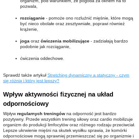
organizm, pod warunkiem, że pogoda za oknem na to
pozwala,
rozciąganie
- pomoże ono rozluźnić mięśnie, które mogą
być nieco obolałe oraz zesztywniałe, poprawi również
krążenie,
joga
oraz
ćwiczenia mobilizujące
- zadziałają bardzo
podobnie jak rozciąganie,
ćwiczenia oddechowe.
Sprawdź także artykuł
Stretching dynamiczny a statyczny - czym
się różnią i który jest lepszy?
Wpływ aktywności fizycznej na układ
odpornościowy
Wpływ
regularnych treningów
na odporność jest bardzo
pozytywny. Przede wszystkim trening siłowy oraz cardio mobilizuje
organizm do produkcji limfocytów oraz różnego rodzaju przeciwciał.
Lepsze ukrwienie mięśni na skutek wysiłku sprawia, że komórki
odpornościowe mogą sprawniej przemieszczać się po organizmie i