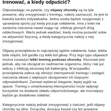
trenować, a kiedy odpuścić?
Odpowiadając na pytanie, czy
objawy choroby
są na tyle
poważne, aby zrezygnować z treningu, należy zaznaczyć, że jest to
kwestia bardzo indywidualna. Jedna osoba będzie rezygnować z
uprawiania sportu już kiedy poczuje osłabienie, inna z kolei nie
zaniecha ćwiczenia nawet mając np. infekcje górnych dróg
oddechowych. Warto jednak wiedzieć, kiedy można pozwolić sobie
na aktywność fizyczną, a kiedy kategorycznie należy z niej
zrezygnować.
Objawy przeziębienia to najczęściej ogólne osłabienie, katar, lekkie
bóle mięśni, ból gardła czy lekki ból głowy. Przy tego typu objawach
można rozważyć
lekki trening podczas choroby
. Kluczowe jest
jednak, aby nie obciążał on nadmiernie organizmu, który i tak już
walczy z infekcją wirusową lub bakteryjną. W przypadku
przeziębienia zaleca się obniżyć intensywność treningu i zastąpić
ćwiczenia siłowe z większym obciążeniem ich lżejszymi
odpowiednikami. Zamiast wybierać bieganie, lepiej wyjdź na
spacer. Trening o umiarkowanej intensywności może wpłynąć
korzystnie na działanie układu odpornościowego, ale mocniejszy
będzie go dodatkowo osłabiać.
Kategorycznie należy jednak zrezygnować z ćwiczeń, jeśli objawy
choroby są silne. Gorączka, duszący kaszel czy też poważne