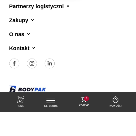

Partnerzy logistyczni

Zakupy

O nas

Kontakt
Polityka prywatności
Regulamin sklepu
0
KOSZYK
NOWOŚCI
HOME
KATEGORIE