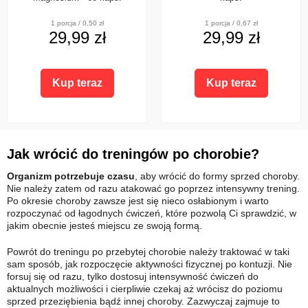
1 porcja / 0,50 zł
1 porcja / 0,67 zł
29,99 zł
29,99 zł
Kup teraz
Kup teraz
Jak wrócić do treningów po chorobie?
Organizm potrzebuje czasu
, aby wrócić do formy sprzed choroby.
Nie należy zatem od razu atakować go poprzez intensywny trening.
Po okresie choroby zawsze jest się nieco osłabionym i warto
rozpoczynać od łagodnych ćwiczeń, które pozwolą Ci sprawdzić, w
jakim obecnie jesteś miejscu ze swoją formą.
Powrót do treningu po przebytej chorobie należy traktować w taki
sam sposób, jak rozpoczęcie aktywności fizycznej po kontuzji. Nie
forsuj się od razu, tylko dostosuj intensywność ćwiczeń do
aktualnych możliwości i cierpliwie czekaj aż wrócisz do poziomu
sprzed przeziębienia bądź innej choroby. Zazwyczaj zajmuje to