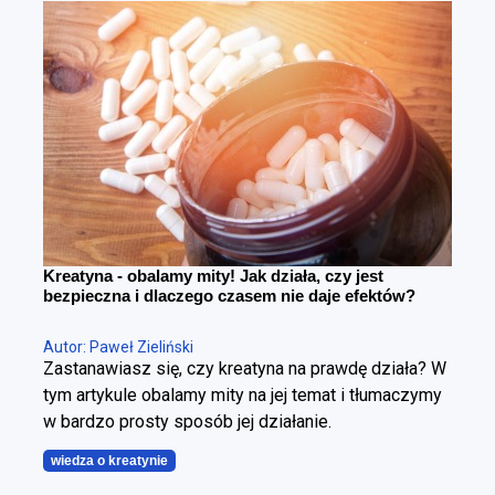
różnica. Można schudnąć i wyglądać gorzej – i
można redukować tkankę tłuszczową, poprawiając
sylwetkę. Cała sztuka polega na tym, żeby zrobić to
w kontrolowany sposób.
Kreatyna - obalamy mity! Jak działa, czy jest
bezpieczna i dlaczego czasem nie daje efektów?
Autor: Paweł Zieliński
Zastanawiasz się, czy kreatyna na prawdę działa? W
tym artykule obalamy mity na jej temat i tłumaczymy
w bardzo prosty sposób jej działanie.
wiedza o kreatynie