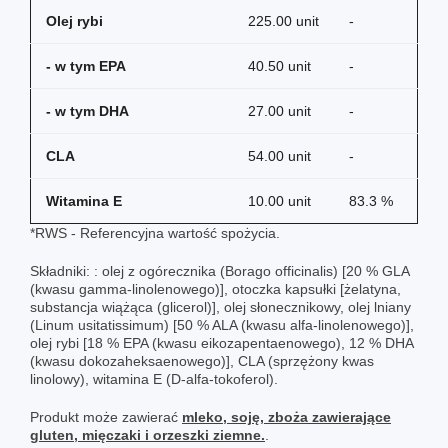
Olej rybi
225.00 unit
-
- w tym EPA
40.50 unit
-
- w tym DHA
27.00 unit
-
CLA
54.00 unit
-
Witamina E
10.00 unit
83.3 %
*RWS - Referencyjna wartość spożycia.
Składniki: : olej z ogórecznika (Borago officinalis) [20 % GLA
(kwasu gamma-linolenowego)], otoczka kapsułki [żelatyna,
substancja wiążąca (glicerol)], olej słonecznikowy, olej lniany
(Linum usitatissimum) [50 % ALA (kwasu alfa-linolenowego)],
olej rybi [18 % EPA (kwasu eikozapentaenowego), 12 % DHA
(kwasu dokozaheksaenowego)], CLA (sprzężony kwas
linolowy), witamina E (D-alfa-tokoferol).
Produkt może zawierać
mleko, soję, zboża zawierające
gluten, mięczaki i orzeszki ziemne.
.