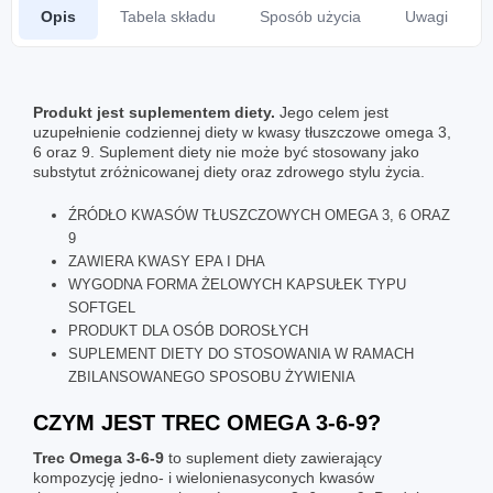
Opis
Tabela składu
Sposób użycia
Uwagi
Produkt jest suplementem diety.
Jego celem jest
uzupełnienie codziennej diety w kwasy tłuszczowe omega 3,
6 oraz 9. Suplement diety nie może być stosowany jako
substytut zróżnicowanej diety oraz zdrowego stylu życia.
ŹRÓDŁO KWASÓW TŁUSZCZOWYCH OMEGA 3, 6 ORAZ
9
ZAWIERA KWASY EPA I DHA
WYGODNA FORMA ŻELOWYCH KAPSUŁEK TYPU
SOFTGEL
PRODUKT DLA OSÓB DOROSŁYCH
SUPLEMENT DIETY DO STOSOWANIA W RAMACH
ZBILANSOWANEGO SPOSOBU ŻYWIENIA
CZYM JEST TREC OMEGA 3-6-9?
Trec Omega 3-6-9
to suplement diety zawierający
kompozycję jedno- i wielonienasyconych kwasów