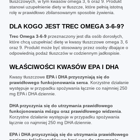
tłuszczowych, w tym kwasów omega 3, 6 oraz 9. Produkt
stanowi uzupełnienie diety w tłuszcze, które pełnią istotną
rolę w prawidłowo zbilansowanym sposobie żywienia.
DLA KOGO JEST TREC OMEGA 3-6-9?
Trec Omega 3-6-9
przeznaczony jest dla osób dorosłych,
które chcą uzupełniać dietę w kwasy tłuszczowe omega 3, 6
oraz 9. Produkt może być stosowany przez osoby dbające o
odpowiednią podaż tłuszczów w codziennym jadłospisie.
WŁAŚCIWOŚCI KWASÓW EPA I DHA
Kwasy tłuszczowe
EPA i DHA przyczyniają się do
prawidłowego funkcjonowania serca
. Korzystne działanie
występuje w przypadku spożywania łącznie co najmniej 250
mg EPA i DHA dziennie.
DHA przyczynia się do utrzymania prawidłowego
funkcjonowania mózgu oraz prawidłowego widzenia
.
Korzystne działanie występuje w przypadku spożywania
łącznie co najmniej 250 mg DHA dziennie.
EPA i DHA przyczyniają się do utrzymania prawidłowego
poziomu trójglicerydów we krwi
oraz
do utrzymania