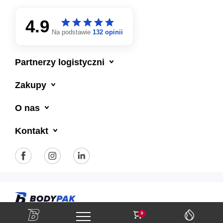
4.9
star
star
star
star
star
star
star
star
star
star
Na podstawie
132 opinii

Partnerzy logistyczni

Zakupy

O nas

Kontakt
Polityka prywatności
Regulamin sklepu
0