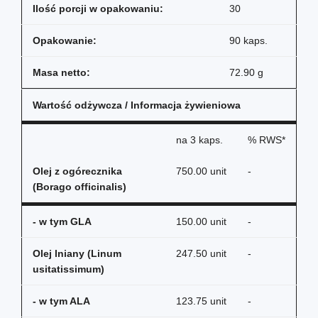
Ilość porcji w opakowaniu:
30
Opakowanie:
90 kaps.
Masa netto:
72.90 g
Wartość odżywcza / Informacja żywieniowa
na
3 kaps.
% RWS*
Olej z ogórecznika
750.00 unit
-
(Borago officinalis)
- w tym GLA
150.00 unit
-
Olej lniany (Linum
247.50 unit
-
usitatissimum)
- w tym ALA
123.75 unit
-