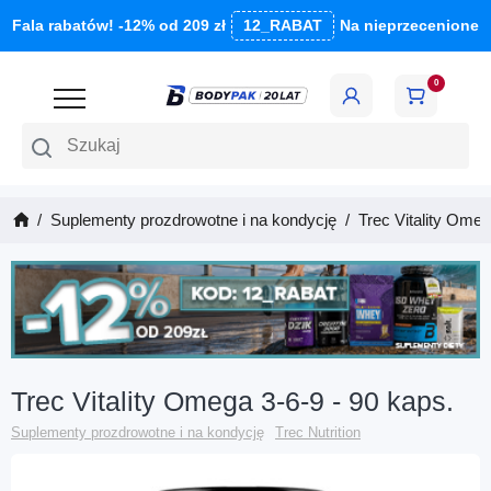
Fala rabatów! -12% od 209 zł
12_RABAT
Na nieprzecenione
0
Szukaj
Suplementy prozdrowotne i na kondycję
Trec Vitality Omeg
Trec Vitality Omega 3-6-9 - 90 kaps.
Suplementy prozdrowotne i na kondycję
Trec Nutrition