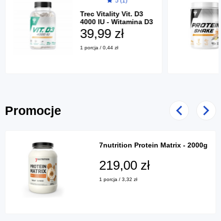
5 (1)
Trec Vitality Vit. D3
4000 IU - Witamina D3
w kapsułkach - 90
39,99 zł
kaps.
1 porcja / 0,44 zł
Promocje
Poprzedni
Nast
7nutrition Protein Matrix - 2000g
219,00 zł
1 porcja / 3,32 zł