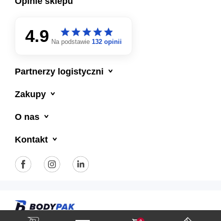
Opinie sklepu
4.9
star
star
star
star
star
star
star
star
star
star
Na podstawie
132 opinii

Partnerzy logistyczni

Zakupy

O nas

Kontakt
Polityka prywatności
Regulamin sklepu