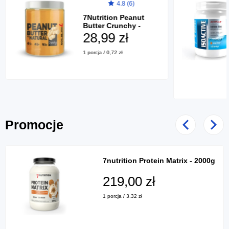
4.8 (6)
7Nutrition Peanut
Butter Crunchy -
1000g
28,99 zł
1 porcja / 0,72 zł
Promocje
Poprzedni
Nast
7nutrition Protein Matrix - 2000g
219,00 zł
1 porcja / 3,32 zł