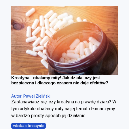
zachowaniu masy mięśniowej. To fundamentalna
różnica. Można schudnąć i wyglądać gorzej – i
można redukować tkankę tłuszczową, poprawiając
sylwetkę. Cała sztuka polega na tym, żeby zrobić to
w kontrolowany sposób.
Kreatyna - obalamy mity! Jak działa, czy jest
bezpieczna i dlaczego czasem nie daje efektów?
Autor: Paweł Zieliński
Zastanawiasz się, czy kreatyna na prawdę działa? W
tym artykule obalamy mity na jej temat i tłumaczymy
w bardzo prosty sposób jej działanie.
wiedza o kreatynie