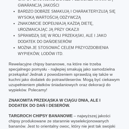
GWARANCJĄ JAKOŚCI
BARDZO DOBRZE SMAKUJĄ I CHARAKTERYZUJĄ SIĘ
WYSOKĄ WARTOŚCIĄ ODŻYWCZĄ
ZNAKOMICIE DOPEŁNIAJĄ KAŻDĄ DIETĘ,
UROZMAICAJĄC JĄ PRZY OKAZJI
SPRAWDZĄ SIĘ W ROLI PRZEKĄSKI, ALE I JAKO
DODATEK DO DAŃ/DESERÓW
MOŻNA JE STOSOWAĆ CELEM PRZYOZDOBIENIA
WYPIEKÓW, LODÓW ITD.
Rewelacyjne chipsy bananowe, na które nie trzeba
specjalnego pomysłu - najlepiej smakują jako samodzielna
przekąska! Jednak z powodzeniem sprawdzą się także w
kuchni jako dodatek do potraw/deserów. Mogą być ciekawym
uzupełnieniem płatków śniadaniowych oraz dekoracji do
wypieków. Polecamy!
ZNAKOMITA PRZEKĄSKA W CIĄGU DNIA, ALE I
DODATEK DO DAŃ I DESERÓW.
TARGROCH
CHIPSY BANANOWE
– najwyższej jakości
chipsy
produkowane ze starannie wyselekcjonowanych
bananów. Jest to orientalny owoc, który nie jest tak swojski