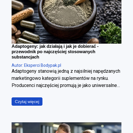
Adaptogeny: jak działają i jak je dobierać -
przewodnik po najczęściej stosowanych
substancjach
Autor: Eksperci Bodypak.pl
Adaptogeny stanowią jedną z najsilniej napędzanych
marketingowo kategorii suplementów na rynku.
Producenci najczęściej promują je jako uniwersalne
panaceum, obiecując jednoczesną poprawę jakości
snu, wzrost poziomu energii, wyostrzenie
Czytaj więcej
koncentracji, redukcję stresu oraz wzmocnienie
odporności. W ujęciu fizjologicznym i klinicznym jest
to jednak założenie błędne. Poszczególne
adaptogeny wyraźnie różnią się od siebie