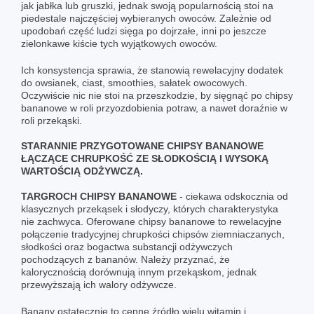
jak jabłka lub gruszki, jednak swoją popularnością stoi na
piedestale najczęściej wybieranych owoców. Zależnie od
upodobań część ludzi sięga po dojrzałe, inni po jeszcze
zielonkawe kiście tych wyjątkowych owoców.
Ich konsystencja sprawia, że stanowią rewelacyjny dodatek
do owsianek, ciast, smoothies, sałatek owocowych.
Oczywiście nic nie stoi na przeszkodzie, by sięgnąć po chipsy
bananowe w roli przyozdobienia potraw, a nawet doraźnie w
roli przekąski.
STARANNIE PRZYGOTOWANE CHIPSY BANANOWE
ŁĄCZĄCE CHRUPKOŚĆ ZE SŁODKOŚCIĄ I WYSOKĄ
WARTOŚCIĄ ODŻYWCZĄ.
TARGROCH CHIPSY BANANOWE
- ciekawa odskocznia od
klasycznych przekąsek i słodyczy, których charakterystyka
nie zachwyca. Oferowane chipsy bananowe to rewelacyjne
połączenie tradycyjnej chrupkości chipsów ziemniaczanych,
słodkości oraz bogactwa substancji odżywczych
pochodzących z bananów. Należy przyznać, że
kalorycznością dorównują innym przekąskom, jednak
przewyższają ich walory odżywcze.
Banany ostatecznie to cenne źródło wielu witamin i