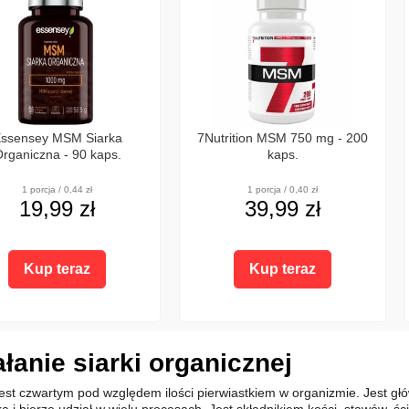
ssensey MSM Siarka
7Nutrition MSM 750 mg - 200
rganiczna - 90 kaps.
kaps.
1 porcja / 0,44 zł
1 porcja / 0,40 zł
19,99 zł
39,99 zł
Kup teraz
Kup teraz
ałanie siarki organicznej
est czwartym pod względem ilości pierwiastkiem w organizmie. Jest
a i bierze udział w wielu procesach. Jest składnikiem kości, stawów, ści