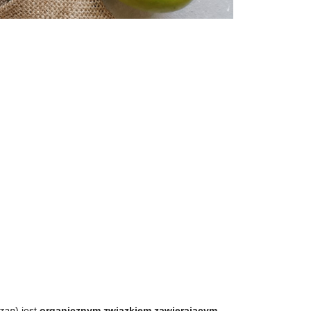
czan
) jest
organicznym związkiem zawierającym