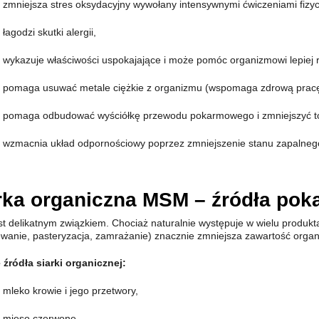
zmniejsza stres oksydacyjny wywołany intensywnymi ćwiczeniami fizy
łagodzi skutki alergii,
wykazuje właściwości uspokajające i może pomóc organizmowi lepiej r
pomaga usuwać metale ciężkie z organizmu (wspomaga zdrową pracę
pomaga odbudować wyściółkę przewodu pokarmowego i zmniejszyć to
wzmacnia układ odpornościowy poprzez zmniejszenie stanu zapalnego 
rka organiczna MSM – źródła po
st delikatnym związkiem. Chociaż naturalnie występuje w wielu produkt
wanie, pasteryzacja, zamrażanie) znacznie zmniejsza zawartość organi
źródła siarki organicznej:
mleko krowie i jego przetwory,
mięso czerwone,