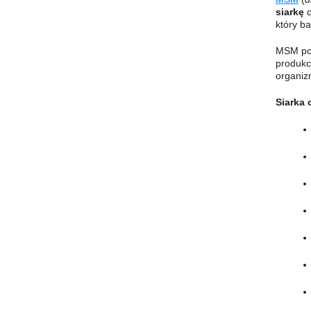
siarkę
o
który b
MSM pos
produkc
organiz
Siarka