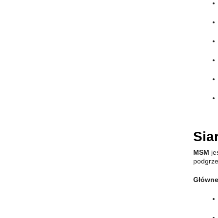
Sia
MSM
je
podgrze
Główne 