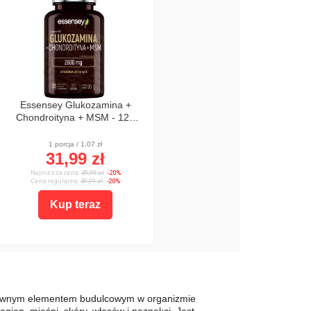
Essensey Glukozamina +
Chondroityna + MSM - 120
kaps.
1 porcja / 1,07 zł
31,99 zł
Najniższa cena:
39,99 zł
-20%
Cena regularna:
39,99 zł
-20%
Kup teraz
 głównym elementem budulcowym w organizmie
ęgien, mięśni, skóry, włosów i paznokci. Jest