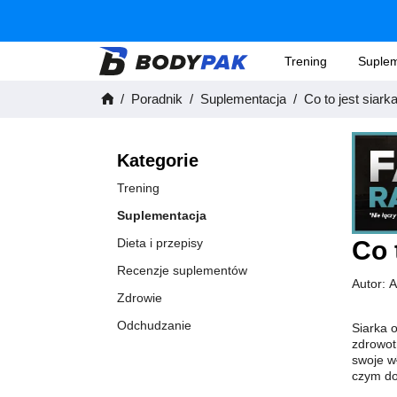
Trening
Suplem
Poradnik
Suplementacja
Co to jest siark
Kategorie
Trening
Suplementacja
Dieta i przepisy
Co 
Recenzje suplementów
Autor:
A
Zdrowie
Odchudzanie
Siarka 
zdrowot
swoje w
czym dok