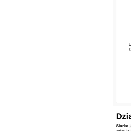
E
O
Dzi
Siarka
j
człowiek