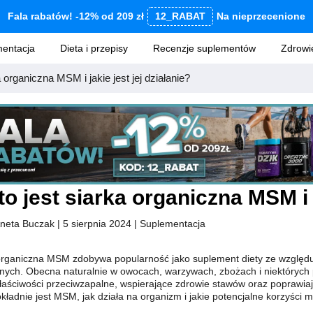
Fala rabatów! -12% od 209 zł
12_RABAT
Na nieprzecenione
entacja
Dieta i przepisy
Recenzje suplementów
Zdrowi
a organiczna MSM i jakie jest jej działanie?
to jest siarka organiczna MSM i j
neta Buczak
| 5 sierpnia 2024
|
Suplementacja
organiczna MSM zdobywa popularność jako suplement diety ze względu
nych. Obecna naturalnie w owocach, warzywach, zbożach i niektórych
łaściwości przeciwzapalne, wspierające zdrowie stawów oraz poprawiaj
ładnie jest MSM, jak działa na organizm i jakie potencjalne korzyści m