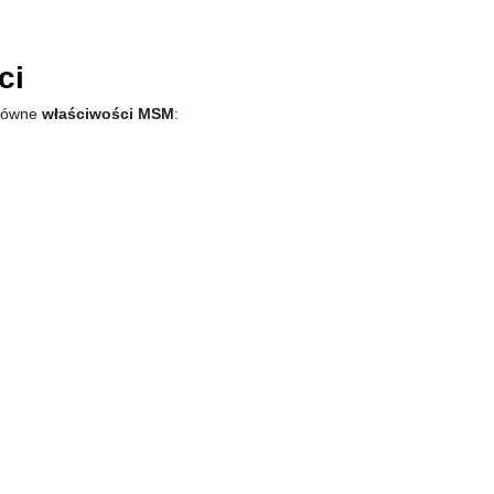
ci
główne
właściwości MSM
: