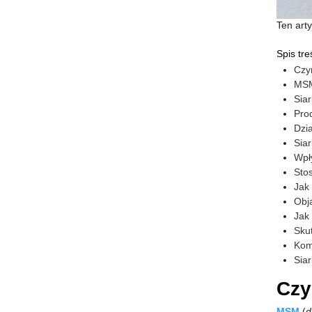
Ten arty
Spis tre
Czy
MSM
Sia
Pro
Dzia
Siar
Wpł
Sto
Jak
Obj
Jak
Skut
Kom
Sia
Czy
MSM
(
d