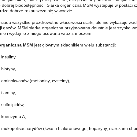
 dobrej biodostępności. Siarka organiczna MSM występuje w postaci czy
ardzo dobrze rozpuszcza się w wodzie.
iada wszystkie prozdrowotne właściwości siarki, ale nie wykazuje wad 
ji gazów. MSM siarka organiczna przyjmowana doustnie jest szybko wc
mie i wydajnie z niego usuwana wraz z moczem.
 organiczna MSM
jest głównym składnikiem wielu substancji:
insuliny,
biotyny,
aminokwasów (metioniny, cysteiny),
tiaminy,
sulfolipidów,
koenzymu A,
mukopolisacharydów (kwasu hialuronowego, heparyny, siarczanu chon