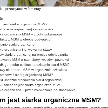
kuł przeczytasz w 9 minuty.
ści
m jest siarka organiczna MSM?
 (siarka organiczna) - właściwości
rka organiczna MSM – źródła pokarmowe
dukty z MSM w ofercie bodypak.pl
łanie siarki organicznej
ka organiczna i jej wpływ na stawy
yw siarki organicznej na proces odchudzania
sowanie MSM a stan skóry, włosów i paznokci
 długo trzeba czekać na działanie siarki MSM?
awy niedoboru MSM w organizmie człowieka
 stosować siarkę organiczną MSM?
ki uboczne stosowania siarki organicznej
u zalecana jest siarka organiczna MSM?
rka organiczna – przeciwwskazania do stosowania
m jest siarka organiczna MSM?
imetylosulfon
, inaczej
metylosulfon
,
metylosulfonylometan
i
metylosiar