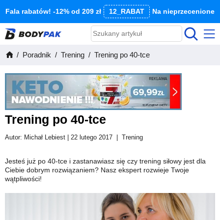
Fala rabatów! -12% od 209 zł
12_RABAT
Na nieprzecenione
Poradnik
Trening
Trening po 40-tce
Trening po 40-tce
Autor:
Michał Lebiest
| 22 lutego 2017
|
Trening
Jesteś już po 40-tce i zastanawiasz się czy trening siłowy jest dla
Ciebie dobrym rozwiązaniem? Nasz ekspert rozwieje Twoje
wątpliwości!