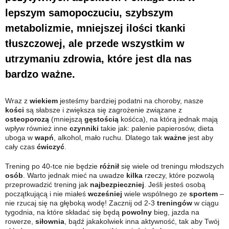
lepszym samopoczuciu, szybszym
metabolizmie, mniejszej ilości tkanki
tłuszczowej, ale przede wszystkim w
utrzymaniu zdrowia, które jest dla nas
bardzo ważne.
Wraz z
wiekiem
jesteśmy bardziej podatni na choroby, nasze
kości
są słabsze i zwiększa się zagrożenie związane z
osteoporozą
(mniejszą
gęstością
kośćca), na którą jednak mają
wpływ również inne
czynniki
takie jak: palenie papierosów, dieta
uboga w
wapń
, alkohol, mało ruchu. Dlatego tak
ważne
jest aby
cały czas
ćwiczyć
.
Trening po 40-tce nie będzie
różnił
się wiele od treningu młodszych
osób
. Warto jednak mieć na uwadze
kilka
rzeczy, które pozwolą
przeprowadzić trening jak
najbezpieczniej
. Jeśli jesteś osobą
początkującą i nie miałeś
wcześniej
wiele wspólnego ze
sportem
–
nie rzucaj się na głęboką wodę! Zacznij od 2-3
treningów
w ciągu
tygodnia, na które składać się będą
powolny
bieg, jazda na
rowerze,
siłownia
, bądź jakakolwiek inna aktywność, tak aby Twój