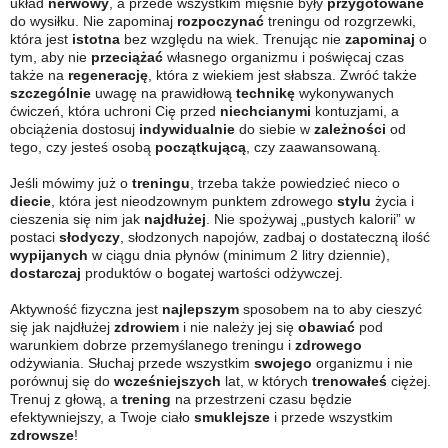
układ
nerwowy
, a przede wszystkim mięśnie były
przygotowane
do wysiłku. Nie zapominaj
rozpoczynać
treningu od rozgrzewki,
która jest
istotna
bez względu na wiek. Trenując nie
zapominaj
o
tym, aby nie
przeciążać
własnego organizmu i poświęcaj czas
także na
regenerację
, która z wiekiem jest słabsza. Zwróć także
szczególnie
uwagę na prawidłową
technikę
wykonywanych
ćwiczeń, która uchroni Cię przed
niechcianymi
kontuzjami, a
obciążenia dostosuj
indywidualnie
do siebie w
zależności
od
tego, czy jesteś osobą
początkującą
, czy zaawansowaną.
Jeśli mówimy już o
treningu
, trzeba także powiedzieć nieco o
diecie
, która jest nieodzownym punktem zdrowego
stylu
życia i
cieszenia się nim jak
najdłużej
. Nie spożywaj „pustych kalorii” w
postaci
słodyczy
, słodzonych napojów, zadbaj o dostateczną ilość
wypijanych
w ciągu dnia płynów (minimum 2 litry dziennie),
dostarczaj
produktów o bogatej wartości odżywczej.
Aktywność fizyczna jest
najlepszym
sposobem na to aby cieszyć
się jak najdłużej
zdrowiem
i nie należy jej się
obawiać
pod
warunkiem dobrze przemyślanego treningu i
zdrowego
odżywiania. Słuchaj przede wszystkim
swojego
organizmu i nie
porównuj się do
wcześniejszych
lat, w których
trenowałeś
ciężej.
Trenuj z głową, a
trening
na przestrzeni czasu będzie
efektywniejszy, a Twoje ciało
smuklejsze
i przede wszystkim
zdrowsze
!