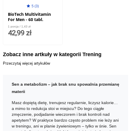
5 (3)
BioTech Multivitamin
For Men - 60 tabl.
1 porcja / 1,43 zł
42,99 zł
Zobacz inne artkuły w kategorii Trening
Przeczytaj więcej artykułów
Sen a metabolizm – jak brak snu spowalnia przemianę
materii
Masz dopiętą dietę, trenujesz regularnie, liczysz kalorie…
a mimo to redukcja stoi w miejscu? Do tego ciągłe
zmęczenie, podjadanie wieczorem i brak kontroli nad
apetytem? W praktyce bardzo często problem nie leży ani
w treningu, ani w planie żywieniowym – tylko w śnie. Sen