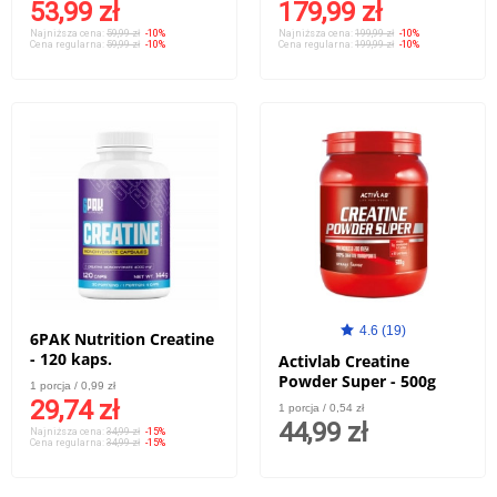
53,99 zł
179,99 zł
Najniższa cena:
59,99 zł
-10%
Najniższa cena:
199,99 zł
-10%
Cena regularna:
59,99 zł
-10%
Cena regularna:
199,99 zł
-10%
4.6 (19)
6PAK Nutrition Creatine
- 120 kaps.
Activlab Creatine
Powder Super - 500g
1 porcja / 0,99 zł
29,74 zł
1 porcja / 0,54 zł
44,99 zł
Najniższa cena:
34,99 zł
-15%
Cena regularna:
34,99 zł
-15%