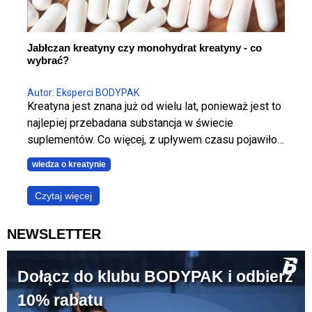
Jabłczan kreatyny czy monohydrat kreatyny - co
wybrać?
Autor: Eksperci BODYPAK
Kreatyna jest znana już od wielu lat, ponieważ jest to
najlepiej przebadana substancja w świecie
suplementów. Co więcej, z upływem czasu pojawiło
się wiele nowych form chemicznych kreatyny.
wiedza o kreatynie
Jabłczan oraz monohydrat to dwie najpopularniejsze
formy kreatyny. Na rynku roi się od suplementów z
Czytaj więcej
ich zawartością w składzie, jest ich tak wiele, że aż
ciężko wybrać coś dla siebie. Przeczytaj ten artykuł,
NEWSLETTER
by łatwiej było podjąć decyzję!
Dołącz do klubu BODYPAK i odbierz
10% rabatu