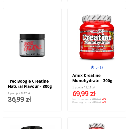
5 (1)
Amix Creatine
Monohydrate - 300g
Trec Boogie Creatine
Natural Flavour - 300g
1 porcja / 1,17 zł
69,99 zł
1 porcja / 0,42 zł
36,99 zł
Najniższa cena:
74,99 zł
-7%
Cena regularna:
74,99 zł
-7%