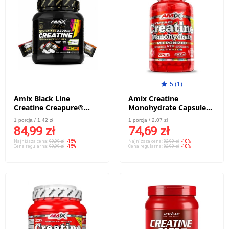
5 (1)
Amix Black Line
Amix Creatine
Creatine Creapure®
Monohydrate Capsules -
2500mg - kreatyna w
220 kaps.
1 porcja / 1,42 zł
1 porcja / 2,07 zł
tabletkach do ssania
84,99 zł
74,69 zł
bez cukru - 60 tabl.
Najniższa cena:
99,99 zł
-15%
Najniższa cena:
82,99 zł
-10%
Cena regularna:
99,99 zł
-15%
Cena regularna:
82,99 zł
-10%