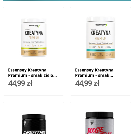
Essensey Kreatyna
Essensey Kreatyna
Premium - smak zielone
Premium - smak
jabłko - 500g
neutralny - 420g
44,99 zł
44,99 zł