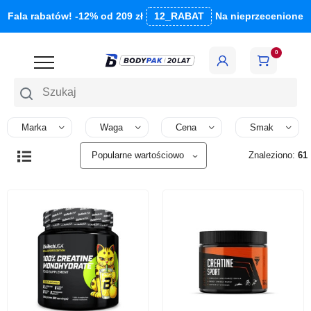
Fala rabatów! -12% od 209 zł
12_RABAT
Na nieprzecenione
0
Szukaj
Marka
Waga
Cena
Smak
Znaleziono:
61