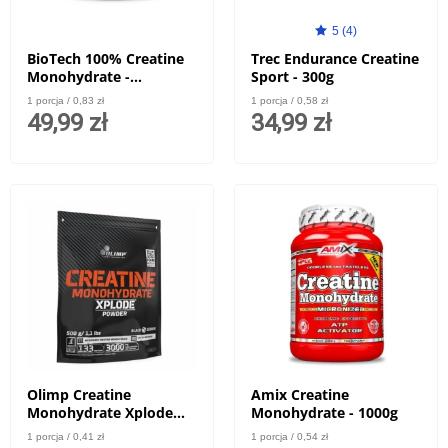
5 (4)
BioTech 100% Creatine
Trec Endurance Creatine
Monohydrate -
Sport - 300g
monohydrat kreatyny w
1 porcja / 0,83 zł
1 porcja / 0,58 zł
proszku - 300g yuzu
49,99 zł
34,99 zł
Olimp Creatine
Amix Creatine
Monohydrate Xplode
Monohydrate - 1000g
Powder - 500g
1 porcja / 0,41 zł
1 porcja / 0,54 zł