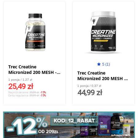
5 (1)
Trec Creatine
Micronized 200 MESH -
Trec Creatine
120 kaps.
Micronized 200 MESH +
1 porcja / 1,27 zł
Taurine - 400g
25,49 zł
1 porcja / 0,37 zł
44,99 zł
Najniższa cena:
29,99 zł
-15%
Cena regularna:
29,99 zł
-15%