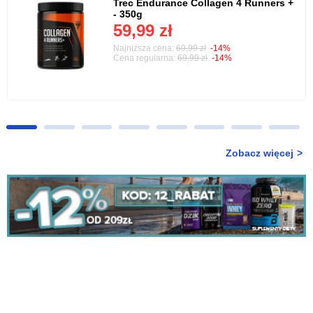
Trec Endurance Collagen 4 Runners +
- 350g
59,99 zł
Najniższa cena:
69,99 zł
-14%
Cena regularna:
69,99 zł
-14%
Zobacz więcej