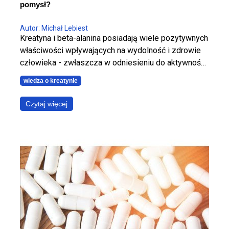
pomysł?
Autor: Michał Lebiest
Kreatyna i beta-alanina posiadają wiele pozytywnych
właściwości wpływających na wydolność i zdrowie
człowieka - zwłaszcza w odniesieniu do aktywności
fizycznej, którą te dwa suplementy bardzo
wiedza o kreatynie
wspomagają. Jak jednak jest z łączeniem kreatyny z
beta-alaniną? Czy jest to dobry pomysł, czy jednak
Czytaj więcej
lepiej unikać takiego połączenia? Dowiedz się, jakie
są właściwości kreatyny oraz beta-alaniny i jak
stosować te suplementy razem.