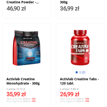
Creatine Powder -
300g
247,5g
46,90 zł
36,99 zł
1 (2)
Activlab Creatine
Activlab Creatine Tabs -
Monohydrate - 300g
120 tabl.
1 porcja / 0,72 zł
1 porcja / 0,90 zł
35,99 zł
26,99 zł
Najniższa cena:
39,99 zł
-10%
Najniższa cena:
29,99 zł
-10%
Cena regularna:
39,99 zł
-10%
Cena regularna:
29,99 zł
-10%