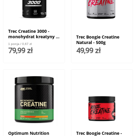
Trec Creatine 3000 -
monohydrat kreatyny w
Trec Boogie Creatine
kapsułkach - 360 kaps.
Natural - 500g
1 porcja / 0,67 zł
79,99 zł
49,99 zł
Optimum Nutrition
Trec Boogie Creatine -