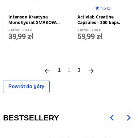
4.5 (2)
Intenson Kreatyna
Activlab Creatine
Monohydrat SMAKOWY
Capsules - 300 kaps.
- 260g
1 porcja / 0,53 zł
1 porcja / 1,00 zł
39,99 zł
59,99 zł
arrow_back
Poprzedni
arrow_forward
Następny
1
2
3
Powrót do góry
BESTSELLERY
Poprzedni
Nast