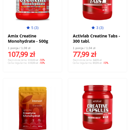
5 (3)
3 (3)
Amix Creatine
Activlab Creatine Tabs -
Monohydrate - 500g
300 tabl.
1 porcja / 1,08 zł
1 porcja / 1,04 zł
107,99 zł
77,99 zł
Najniższa cena:
119,99 zł
-10%
Najniższa cena:
54,99 zł
Cena regularna:
119,99 zł
-10%
Cena regularna:
89,99 zł
-13%