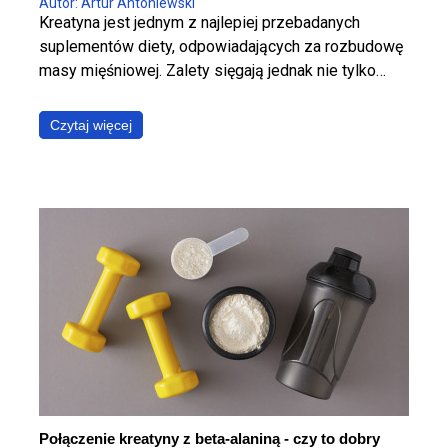
Autor: Artur Antoniewski
Kreatyna jest jednym z najlepiej przebadanych
suplementów diety, odpowiadających za rozbudowę
masy mięśniowej. Zalety sięgają jednak nie tylko
wpływu na mięśnie. kreatyna wykazuje wsparcie
funkcji poznawczych i neuroprotekcyjnych,
Czytaj więcej
szczególnie u osób starszych. Poznaj wszystkie
zalety suplementacji kreatyną.
Połączenie kreatyny z beta-alaniną - czy to dobry