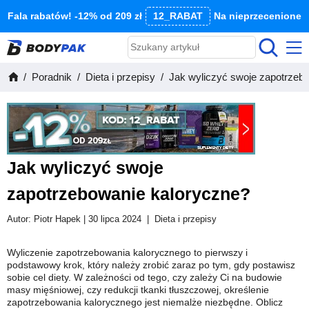
Fala rabatów! -12% od 209 zł
12_RABAT
Na nieprzecenione
Poradnik
Dieta i przepisy
Jak wyliczyć swoje zapotrzeb
Jak wyliczyć swoje
zapotrzebowanie kaloryczne?
Autor:
Piotr Hapek
| 30 lipca 2024
|
Dieta i przepisy
Wyliczenie zapotrzebowania kalorycznego to pierwszy i
podstawowy krok, który należy zrobić zaraz po tym, gdy postawisz
sobie cel diety. W zależności od tego, czy zależy Ci na budowie
masy mięśniowej, czy redukcji tkanki tłuszczowej, określenie
zapotrzebowania kalorycznego jest niemalże niezbędne. Oblicz