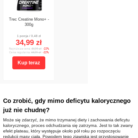
Trec Creatine Mono+ -
300g
1 porcja / 0,48 zł
34,99 zł
Najniższa cena:
44,99 zł
-22%
Cena regularna:
44,99 zł
-22%
Kup teraz
Co zrobić, gdy mimo deficytu kalorycznego
już nie chudnę?
Może się zdarzyć, że mimo trzymanej diety i zachowania deficytu
kalorycznego, proces odchudzania się zatrzyma. Jest to tak zwany
efekt plateau, który występuje około pół roku po rozpoczęciu
redukcji masy ciała. Powodem tego zjawiska jest przystosowanie