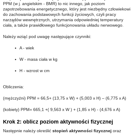
PPM (w j. angielskim - BMR) to nic innego, jak poziom
zapotrzebowania energetycznego, który jest niezbędny człowiekowi
do zachowania podstawowych funkcji życiowych, czyli pracy
narządów wewnętrznych, utrzymania odpowiedniej temperatury
ciała, a także prawidłowego funkcjonowania układu nerwowego.
Należy wziąć pod uwagę następujące czynniki:
A - wiek
W - masa ciała w kg
H - wzrost w cm
Obliczenia:
(mężczyźni) PPM = 66,5+ (13,75 x W) + (5,003 x H) – (6,775 x A)
(kobiety) PPM= 665,1 +( 9,563 x W ) + (1,85 x H) - (4,676 x A)
Krok 2: oblicz poziom aktywności fizycznej
Następnie należy określić
stopień aktywności fizycznej
oraz