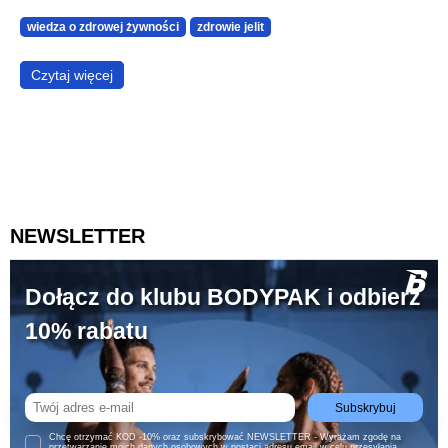
wiedza o zdrowej żywności
zdrowie jelit
Czytaj więcej
NEWSLETTER
Dołącz do klubu BODYPAK i odbierz
10% rabatu
Subskrybuj
Chcę otrzymać KOD -10% oraz subskrybować NEWSLETTER - Wyrażam zgodę na
przetwarzanie moich danych osobowych w postaci adresu email w celu przesyłania