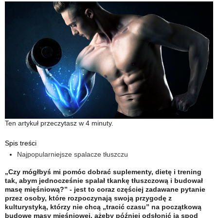
Ten artykuł przeczytasz w 4 minuty.
Spis treści
Najpopularniejsze spalacze tłuszczu
„Czy mógłbyś mi pomóc dobrać suplementy, dietę i trening
tak, abym jednocześnie spalał tkankę tłuszczową i budował
masę mięśniową?” - jest to coraz częściej zadawane pytanie
przez osoby, które rozpoczynają swoją przygodę z
kulturystyką, którzy nie chcą „tracić czasu” na początkową
budowę masy mięśniowej, ażeby później odsłonić ją spod