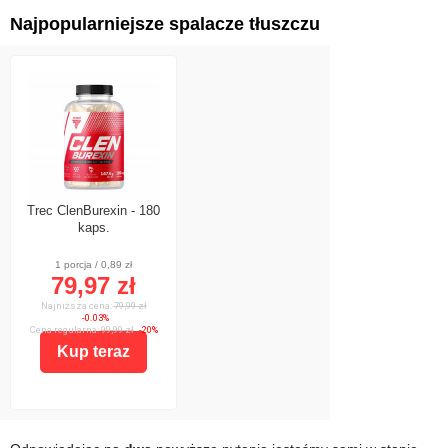
Najpopularniejsze spalacze tłuszczu
Trec ClenBurexin - 180
kaps.
1 porcja / 0,89 zł
79,97 zł
Najniższa cena:
79,99 zł
-0.03%
Cena regularna:
99,99 zł
-20%
Kup teraz