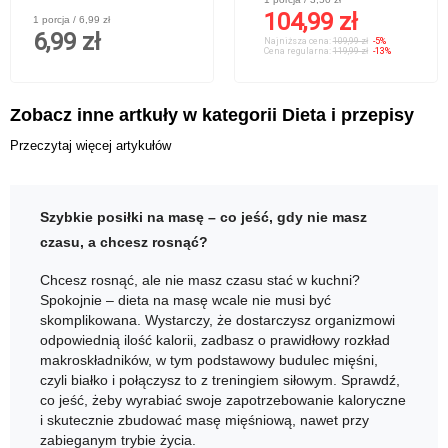
104,99 zł
1 porcja / 6,99 zł
6,99 zł
Najniższa cena:
109,99 zł
-5%
Cena regularna:
119,99 zł
-13%
Zobacz inne artkuły w kategorii Dieta i przepisy
Przeczytaj więcej artykułów
Szybkie posiłki na masę – co jeść, gdy nie masz
czasu, a chcesz rosnąć?
Chcesz rosnąć, ale nie masz czasu stać w kuchni?
Spokojnie – dieta na masę wcale nie musi być
skomplikowana. Wystarczy, że dostarczysz organizmowi
odpowiednią ilość kalorii, zadbasz o prawidłowy rozkład
makroskładników, w tym podstawowy budulec mięśni,
czyli białko i połączysz to z treningiem siłowym. Sprawdź,
co jeść, żeby wyrabiać swoje zapotrzebowanie kaloryczne
i skutecznie zbudować masę mięśniową, nawet przy
zabieganym trybie życia.