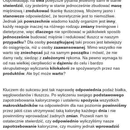
Odpowiadając na
dwa
powyższe pytania jesteśmy sami w stanie
stwierdzić
, czy jesteśmy w stanie jednocześnie zbudować
masę
mięśniową i
zredukować
tkankę tłuszczową. Możemy jasno i
stanowczo
odpowiedzieć, że teoretycznie jest to niemożliwe.
Jednak jak
powszechnie
wiadomo każdy organizm jest
inny
,
każdy reaguje inaczej na różnego rodzaju
zmiany
treningowe i
dietetyczne, więc
dlaczego
nie spróbować w jakikolwiek sposób
jednocześnie
budować mięśnie i redukować tłuszcz w naszym
przypadku
? Dla osoby
początkującej
taki proces jest łatwiejszy
do osiągnięcia, niż u osoby
zaawansowanej
. Mimo wszystko nie
warto się
zniechęcać
już na samym
początku
i mówić, że nie
damy rady, siedząc z
założonymi
rękoma. Na pewno wymaga to
od nas wielkiej cierpliwości w
dążeniu
do celu i bardzo
skrupulatnego wyliczania
kilokalorii
ze spożywanych przez nas
produktów
. Ale być może
warto
?
Kluczem do sukcesu jest tak naprawdę
odpowiednia
podaż białka,
węglowodanów i tłuszczu. Po wyliczeniu swojego
podstawowego
zapotrzebowania kalorycznego i ustaleniu
spożycia
wszystkich
makroskładników
na odpowiednim dla nas poziomie
powinniśmy
przez jakiś czas utrzymywać taką kalorykę każdego
dnia
i nie
powinniśmy wprowadzać żadnych
zmian
. Pozwoli nam to
ostatecznie stwierdzić, czy
odpowiednio
wyliczyliśmy nasze
zapotrzebowanie
kaloryczne, czy musimy jednak
wprowadzić