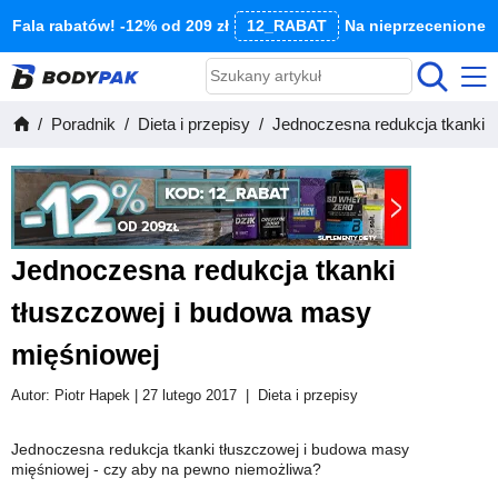
Fala rabatów! -12% od 209 zł
12_RABAT
Na nieprzecenione
Poradnik
Dieta i przepisy
Jednoczesna redukcja tkanki 
Jednoczesna redukcja tkanki
tłuszczowej i budowa masy
mięśniowej
Autor:
Piotr Hapek
| 27 lutego 2017
|
Dieta i przepisy
Jednoczesna redukcja tkanki tłuszczowej i budowa masy
mięśniowej - czy aby na pewno niemożliwa?