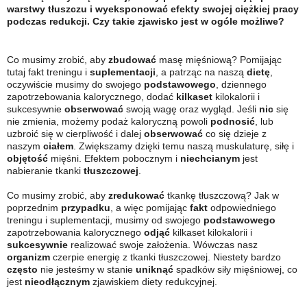
warstwy tłuszczu i wyeksponować efekty swojej ciężkiej pracy
podczas redukcji. Czy takie zjawisko jest w ogóle możliwe?
Co musimy zrobić, aby
zbudować
masę mięśniową? Pomijając
tutaj fakt treningu i
suplementacji
, a patrząc na naszą
dietę
,
oczywiście musimy do swojego
podstawowego
, dziennego
zapotrzebowania kalorycznego, dodać
kilkaset
kilokalorii i
sukcesywnie
obserwować
swoją wagę oraz wygląd. Jeśli
nic
się
nie zmienia, możemy podaż kaloryczną powoli
podnosić
, lub
uzbroić się w cierpliwość i dalej
obserwować
co się dzieje z
naszym
ciałem
. Zwiększamy dzięki temu naszą muskulaturę, siłę i
objętość
mięśni. Efektem pobocznym i
niechcianym
jest
nabieranie tkanki
tłuszczowej
.
Co musimy zrobić, aby
zredukować
tkankę tłuszczową? Jak w
poprzednim
przypadku
, a więc pomijając
fakt
odpowiedniego
treningu i suplementacji, musimy od swojego
podstawowego
zapotrzebowania kalorycznego
odjąć
kilkaset kilokalorii i
sukcesywnie
realizować swoje założenia. Wówczas nasz
organizm
czerpie energię z tkanki tłuszczowej. Niestety bardzo
często
nie jesteśmy w stanie
uniknąć
spadków siły mięśniowej, co
jest
nieodłącznym
zjawiskiem diety redukcyjnej.