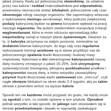
jakieś zmiany. Kiedy już jednoznacznie
stwierdzimy
, że ustalone
przez nas kalorie i
rozkład
makroskładników jest
odpowiednia
,
powinniśmy nieznacznie dodać
kilokalorii
, jednocześnie cały czas
obserwując
rekcję naszego organizmu. Nie zapominajmy wówczas
o wykonywaniu
treningu
aerobowego, który podczas zwiększonej
podaży
kalorycznej będzie na
pewno
korzystnie wpływał na pracę
naszego
organizmu
. Nie jestem zwolennikiem manipulacji (rotacji)
węglowodanami
, które w moim odczuciu wprowadzają tylko
niepotrzebny
zamęt w naszym planie
żywieniowym
. Uważam za
to, iż
kaloryka
utrzymana na stałym poziomie, minimalnie na
dodatnim
bilansie kalorycznym, do tego cały czas
regularnie
wykonywanie treningi
aerobowe
są w stanie przybliżyć nas do
jednoczesnego
spalania
tkanki tłuszczowej i budowy masy
mięśniowej. Natomiast w
dni
nietreningowe
kaloryczność
naszej
diety możemy zmniejszyć o jakieś 15-25%. Jeśli
utrzymujemy
systematyczność treningową, pilnujemy
punktualności
posiłków i
kaloryczności
naszej diety, a mimo wszystko zauważyliśmy
przyrost
tkanki tłuszczowej warto
zastosować
tzw. „mini-cut”, czyli
nagłe
obcięcie
kilokalorii na okres około 2-3 tygodni, aby po
takim
okresie z powrotem wrócić na wyższe
kalorie
.
Sposób ten nie
każdemu
może przypaść do gustu, nie każdy może
się
zgodzić
z tym, co zostało opisane w tym artykule.
Opisałem
jednak wszystko w taki sposób, do
jakiego
sam stosowałem się w
okresie
przedstartowym
i dawało to naprawdę zaskakujące